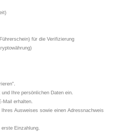
eit)
hrerschein) für die Verifizierung
Kryptowährung)
ieren”.
 und Ihre persönlichen Daten ein.
-Mail erhalten.
to Ihres Ausweises sowie einen Adressnachweis
 erste Einzahlung.