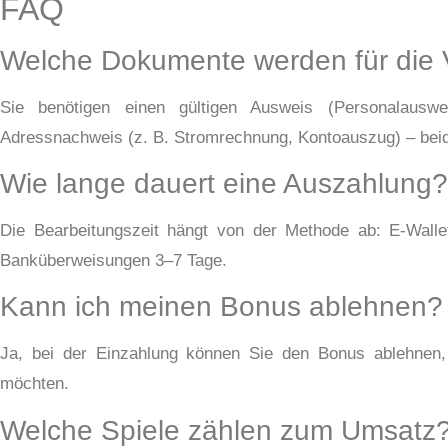
FAQ
Welche Dokumente werden für die Ve
Sie benötigen einen gültigen Ausweis (Personalausw
Adressnachweis (z. B. Stromrechnung, Kontoauszug) – beid
Wie lange dauert eine Auszahlung?
Die Bearbeitungszeit hängt von der Methode ab: E-Wallet
Banküberweisungen 3–7 Tage.
Kann ich meinen Bonus ablehnen?
Ja, bei der Einzahlung können Sie den Bonus ablehnen,
möchten.
Welche Spiele zählen zum Umsatz