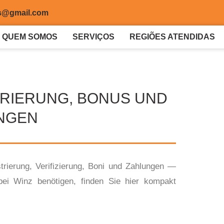
es@gmail.com
QUEM SOMOS
SERVIÇOS
REGIÕES ATENDIDAS
TRIERUNG, BONUS UND
NGEN
istrierung, Verifizierung, Boni und Zahlungen —
bei Winz benötigen, finden Sie hier kompakt