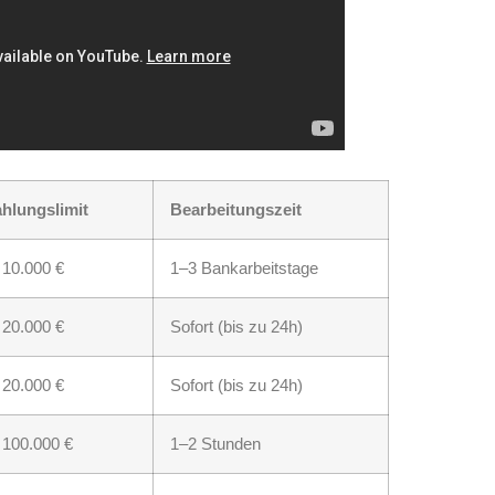
hlungslimit
Bearbeitungszeit
 10.000 €
1–3 Bankarbeitstage
 20.000 €
Sofort (bis zu 24h)
 20.000 €
Sofort (bis zu 24h)
 100.000 €
1–2 Stunden