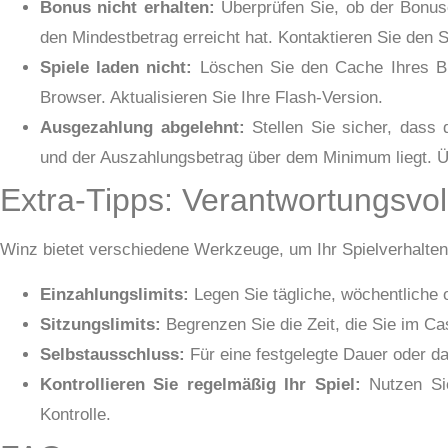
Bonus nicht erhalten:
Überprüfen Sie, ob der Bonus
den Mindestbetrag erreicht hat. Kontaktieren Sie den 
Spiele laden nicht:
Löschen Sie den Cache Ihres B
Browser. Aktualisieren Sie Ihre Flash-Version.
Ausgezahlung abgelehnt:
Stellen Sie sicher, dass d
und der Auszahlungsbetrag über dem Minimum liegt. Ü
Extra-Tipps: Verantwortungsvol
Winz bietet verschiedene Werkzeuge, um Ihr Spielverhalten 
Einzahlungslimits:
Legen Sie tägliche, wöchentliche 
Sitzungslimits:
Begrenzen Sie die Zeit, die Sie im Ca
Selbstausschluss:
Für eine festgelegte Dauer oder da
Kontrollieren Sie regelmäßig Ihr Spiel:
Nutzen Sie
Kontrolle.