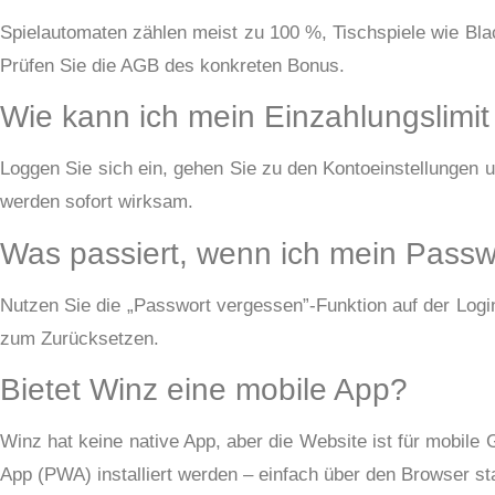
Spielautomaten zählen meist zu 100 %, Tischspiele wie Bla
Prüfen Sie die AGB des konkreten Bonus.
Wie kann ich mein Einzahlungslimi
Loggen Sie sich ein, gehen Sie zu den Kontoeinstellungen 
werden sofort wirksam.
Was passiert, wenn ich mein Passw
Nutzen Sie die „Passwort vergessen”-Funktion auf der Login
zum Zurücksetzen.
Bietet Winz eine mobile App?
Winz hat keine native App, aber die Website ist für mobile
App (PWA) installiert werden – einfach über den Browser st