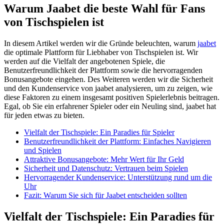
Warum Jaabet die beste Wahl für Fans
von Tischspielen ist
In diesem Artikel werden wir die Gründe beleuchten, warum
jaabet
die optimale Plattform für Liebhaber von Tischspielen ist. Wir
werden auf die Vielfalt der angebotenen Spiele, die
Benutzerfreundlichkeit der Plattform sowie die hervorragenden
Bonusangebote eingehen. Des Weiteren werden wir die Sicherheit
und den Kundenservice von jaabet analysieren, um zu zeigen, wie
diese Faktoren zu einem insgesamt positiven Spielerlebnis beitragen.
Egal, ob Sie ein erfahrener Spieler oder ein Neuling sind, jaabet hat
für jeden etwas zu bieten.
Vielfalt der Tischspiele: Ein Paradies für Spieler
Benutzerfreundlichkeit der Plattform: Einfaches Navigieren
und Spielen
Attraktive Bonusangebote: Mehr Wert für Ihr Geld
Sicherheit und Datenschutz: Vertrauen beim Spielen
Hervorragender Kundenservice: Unterstützung rund um die
Uhr
Fazit: Warum Sie sich für Jaabet entscheiden sollten
Vielfalt der Tischspiele: Ein Paradies für