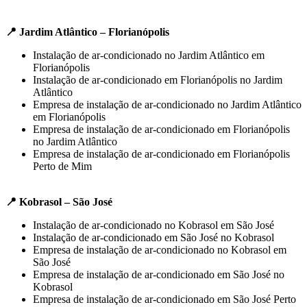
📍 Jardim Atlântico – Florianópolis
Instalação de ar-condicionado no Jardim Atlântico em
Florianópolis
Instalação de ar-condicionado em Florianópolis no Jardim
Atlântico
Empresa de instalação de ar-condicionado no Jardim Atlântico
em Florianópolis
Empresa de instalação de ar-condicionado em Florianópolis
no Jardim Atlântico
Empresa de instalação de ar-condicionado em Florianópolis
Perto de Mim
📍 Kobrasol – São José
Instalação de ar-condicionado no Kobrasol em São José
Instalação de ar-condicionado em São José no Kobrasol
Empresa de instalação de ar-condicionado no Kobrasol em
São José
Empresa de instalação de ar-condicionado em São José no
Kobrasol
Empresa de instalação de ar-condicionado em São José Perto