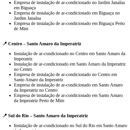
Empresa de instalação de ar-condicionado no Jardim Janaína
em Biguaçu
Empresa de instalação de ar-condicionado em Biguaçu no
Jardim Janaína
Empresa de instalação de ar-condicionado em Biguaçu Perto
de Mim
📍 Centro – Santo Amaro da Imperatriz
Instalação de ar-condicionado no Centro em Santo Amaro da
Imperatriz
Instalação de ar-condicionado em Santo Amaro da Imperatriz
no Centro
Empresa de instalação de ar-condicionado no Centro em
Santo Amaro da Imperatriz
Empresa de instalação de ar-condicionado em Santo Amaro
da Imperatriz no Centro
Empresa de instalação de ar-condicionado em Santo Amaro
da Imperatriz Perto de Mim
📍 Sul do Rio – Santo Amaro da Imperatriz
Instalação de ar-condicionado no Sul do Rio em Santo Amaro