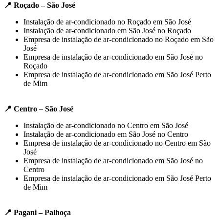
📍 Roçado – São José
Instalação de ar-condicionado no Roçado em São José
Instalação de ar-condicionado em São José no Roçado
Empresa de instalação de ar-condicionado no Roçado em São
José
Empresa de instalação de ar-condicionado em São José no
Roçado
Empresa de instalação de ar-condicionado em São José Perto
de Mim
📍 Centro – São José
Instalação de ar-condicionado no Centro em São José
Instalação de ar-condicionado em São José no Centro
Empresa de instalação de ar-condicionado no Centro em São
José
Empresa de instalação de ar-condicionado em São José no
Centro
Empresa de instalação de ar-condicionado em São José Perto
de Mim
📍 Pagani – Palhoça