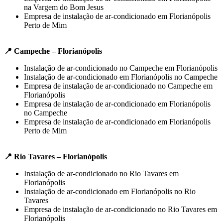
na Vargem do Bom Jesus
Empresa de instalação de ar-condicionado em Florianópolis
Perto de Mim
📍 Campeche – Florianópolis
Instalação de ar-condicionado no Campeche em Florianópolis
Instalação de ar-condicionado em Florianópolis no Campeche
Empresa de instalação de ar-condicionado no Campeche em
Florianópolis
Empresa de instalação de ar-condicionado em Florianópolis
no Campeche
Empresa de instalação de ar-condicionado em Florianópolis
Perto de Mim
📍 Rio Tavares – Florianópolis
Instalação de ar-condicionado no Rio Tavares em
Florianópolis
Instalação de ar-condicionado em Florianópolis no Rio
Tavares
Empresa de instalação de ar-condicionado no Rio Tavares em
Florianópolis