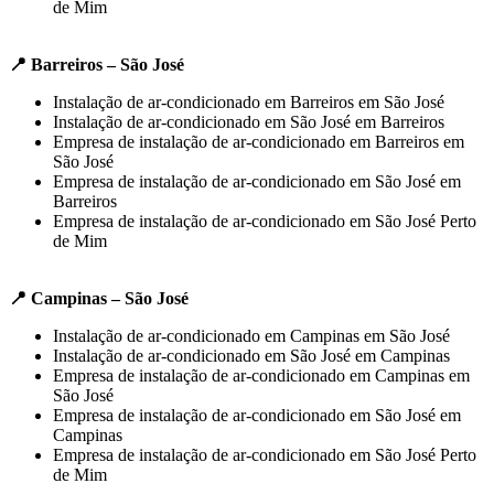
de Mim
📍 Barreiros – São José
Instalação de ar-condicionado em Barreiros em São José
Instalação de ar-condicionado em São José em Barreiros
Empresa de instalação de ar-condicionado em Barreiros em
São José
Empresa de instalação de ar-condicionado em São José em
Barreiros
Empresa de instalação de ar-condicionado em São José Perto
de Mim
📍 Campinas – São José
Instalação de ar-condicionado em Campinas em São José
Instalação de ar-condicionado em São José em Campinas
Empresa de instalação de ar-condicionado em Campinas em
São José
Empresa de instalação de ar-condicionado em São José em
Campinas
Empresa de instalação de ar-condicionado em São José Perto
de Mim