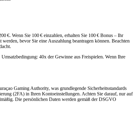
00 €. Wenn Sie 100 € einzahlen, erhalten Sie 100 € Bonus – Ihr
t werden, bevor Sie eine Auszahlung beantragen können. Beachten
dacht.
€. Umsatzbedingung: 40x der Gewinne aus Freispielen. Wenn Ihre
Curaçao Gaming Authority, was grundlegende Sicherheitsstandards
ierung (2FA) in Ihren Kontoeinstellungen. Achten Sie darauf, nur auf
s regelmäßig. Die persönlichen Daten werden gemäß der DSGVO