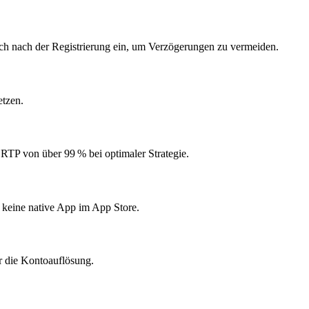
ch nach der Registrierung ein, um Verzögerungen zu vermeiden.
etzen.
RTP von über 99 % bei optimaler Strategie.
t keine native App im App Store.
r die Kontoauflösung.