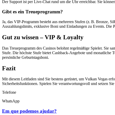
Der Support ist per Live-Chat rund um die Uhr erreichbar. Sie könne
Gibt es ein Treueprogramm?
Ja, das VIP-Programm besteht aus mehreren Stufen (z. B. Bronze, Silb
Auszahlungslimits, exklusive Boni und Einladungen zu Events. Die Pun
Gut zu wissen – VIP & Loyalty
Das Treueprogramm des Casinos belohnt regelmäßige Spieler. Sie samm
Stufe. Die höchste Stufe bietet Cashback-Angebote und monatliche T
persönliche Geburtstagsboni.
Fazit
Mit diesem Leitfaden sind Sie bestens gerüstet, um Vulkan Vegas erf
Sicherheitsfunktionen. Spielen Sie verantwortungsvoll und setzen Sie 
Telefone
WhatsApp
Em que podemos ajudar?