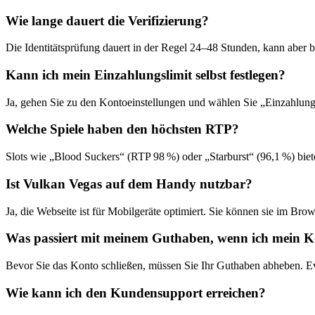
Wie lange dauert die Verifizierung?
Die Identitätsprüfung dauert in der Regel 24–48 Stunden, kann aber
Kann ich mein Einzahlungslimit selbst festlegen?
Ja, gehen Sie zu den Kontoeinstellungen und wählen Sie „Einzahlungs
Welche Spiele haben den höchsten RTP?
Slots wie „Blood Suckers“ (RTP 98 %) oder „Starburst“ (96,1 %) biet
Ist Vulkan Vegas auf dem Handy nutzbar?
Ja, die Webseite ist für Mobilgeräte optimiert. Sie können sie im B
Was passiert mit meinem Guthaben, wenn ich mein Ko
Bevor Sie das Konto schließen, müssen Sie Ihr Guthaben abheben. Eve
Wie kann ich den Kundensupport erreichen?