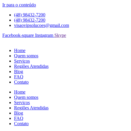
Ir para o conteúdo
(48) 98432-7200
(48) 98432-7200
visaovipsolucoes@gmail.com
Facebook-square
Instagram
Skype
Home
Quem somos
Serviços
Regiões Atendidas
Blog
FAQ
Contato
Home
Quem somos
Serviços
Regiões Atendidas
Blog
FAQ
Contato