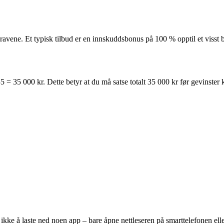
avene. Et typisk tilbud er en innskuddsbonus på 100 % opptil et visst
 35 000 kr. Dette betyr at du må satse totalt 35 000 kr før gevinster kan 
ikke å laste ned noen app – bare åpne nettleseren på smarttelefonen eller n