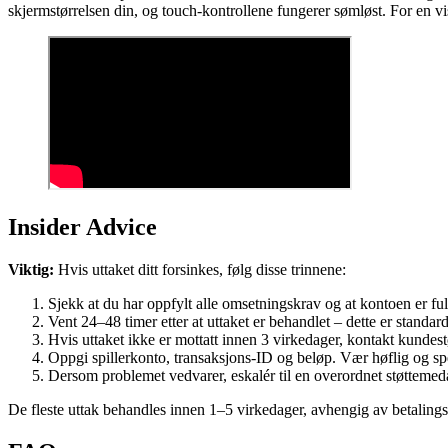
skjermstørrelsen din, og touch-kontrollene fungerer sømløst. For en 
Insider Advice
Viktig:
Hvis uttaket ditt forsinkes, følg disse trinnene:
Sjekk at du har oppfylt alle omsetningskrav og at kontoen er fullt
Vent 24–48 timer etter at uttaket er behandlet – dette er standar
Hvis uttaket ikke er mottatt innen 3 virkedager, kontakt kundestøt
Oppgi spillerkonto, transaksjons-ID og beløp. Vær høflig og sp
Dersom problemet vedvarer, eskalér til en overordnet støttemed
De fleste uttak behandles innen 1–5 virkedager, avhengig av betalin