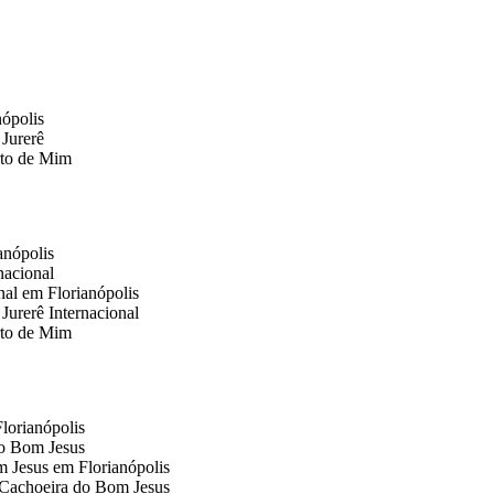
nópolis
 Jurerê
rto de Mim
anópolis
nacional
nal em Florianópolis
Jurerê Internacional
rto de Mim
lorianópolis
do Bom Jesus
m Jesus em Florianópolis
a Cachoeira do Bom Jesus