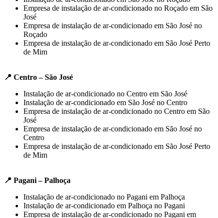
Empresa de instalação de ar-condicionado no Roçado em São
José
Empresa de instalação de ar-condicionado em São José no
Roçado
Empresa de instalação de ar-condicionado em São José Perto
de Mim
📍 Centro – São José
Instalação de ar-condicionado no Centro em São José
Instalação de ar-condicionado em São José no Centro
Empresa de instalação de ar-condicionado no Centro em São
José
Empresa de instalação de ar-condicionado em São José no
Centro
Empresa de instalação de ar-condicionado em São José Perto
de Mim
📍 Pagani – Palhoça
Instalação de ar-condicionado no Pagani em Palhoça
Instalação de ar-condicionado em Palhoça no Pagani
Empresa de instalação de ar-condicionado no Pagani em