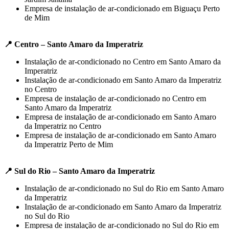
Empresa de instalação de ar-condicionado em Biguaçu Perto
de Mim
📍 Centro – Santo Amaro da Imperatriz
Instalação de ar-condicionado no Centro em Santo Amaro da
Imperatriz
Instalação de ar-condicionado em Santo Amaro da Imperatriz
no Centro
Empresa de instalação de ar-condicionado no Centro em
Santo Amaro da Imperatriz
Empresa de instalação de ar-condicionado em Santo Amaro
da Imperatriz no Centro
Empresa de instalação de ar-condicionado em Santo Amaro
da Imperatriz Perto de Mim
📍 Sul do Rio – Santo Amaro da Imperatriz
Instalação de ar-condicionado no Sul do Rio em Santo Amaro
da Imperatriz
Instalação de ar-condicionado em Santo Amaro da Imperatriz
no Sul do Rio
Empresa de instalação de ar-condicionado no Sul do Rio em