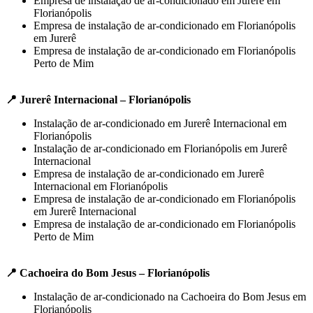
Empresa de instalação de ar-condicionado em Jurerê em
Florianópolis
Empresa de instalação de ar-condicionado em Florianópolis
em Jurerê
Empresa de instalação de ar-condicionado em Florianópolis
Perto de Mim
📍 Jurerê Internacional – Florianópolis
Instalação de ar-condicionado em Jurerê Internacional em
Florianópolis
Instalação de ar-condicionado em Florianópolis em Jurerê
Internacional
Empresa de instalação de ar-condicionado em Jurerê
Internacional em Florianópolis
Empresa de instalação de ar-condicionado em Florianópolis
em Jurerê Internacional
Empresa de instalação de ar-condicionado em Florianópolis
Perto de Mim
📍 Cachoeira do Bom Jesus – Florianópolis
Instalação de ar-condicionado na Cachoeira do Bom Jesus em
Florianópolis