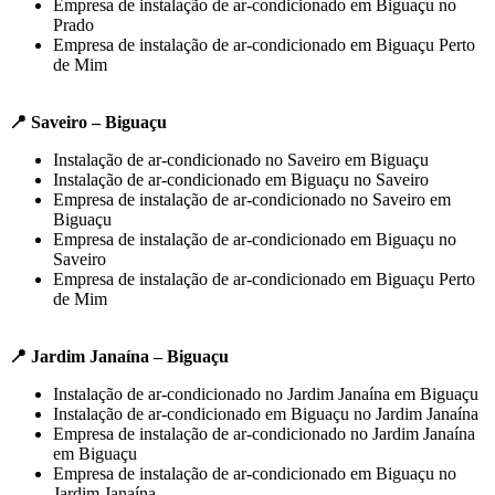
Empresa de instalação de ar-condicionado em Biguaçu no
Prado
Empresa de instalação de ar-condicionado em Biguaçu Perto
de Mim
📍 Saveiro – Biguaçu
Instalação de ar-condicionado no Saveiro em Biguaçu
Instalação de ar-condicionado em Biguaçu no Saveiro
Empresa de instalação de ar-condicionado no Saveiro em
Biguaçu
Empresa de instalação de ar-condicionado em Biguaçu no
Saveiro
Empresa de instalação de ar-condicionado em Biguaçu Perto
de Mim
📍 Jardim Janaína – Biguaçu
Instalação de ar-condicionado no Jardim Janaína em Biguaçu
Instalação de ar-condicionado em Biguaçu no Jardim Janaína
Empresa de instalação de ar-condicionado no Jardim Janaína
em Biguaçu
Empresa de instalação de ar-condicionado em Biguaçu no
Jardim Janaína