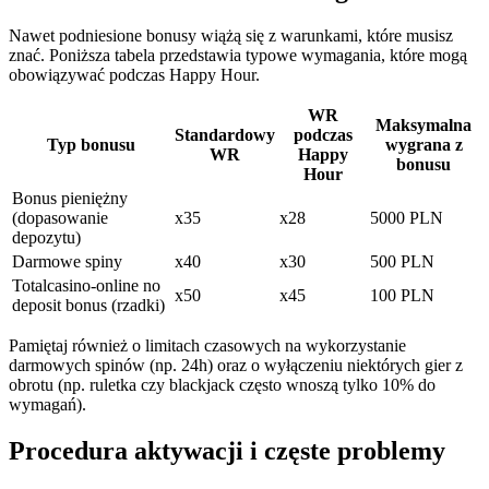
Nawet podniesione bonusy wiążą się z warunkami, które musisz
znać. Poniższa tabela przedstawia typowe wymagania, które mogą
obowiązywać podczas Happy Hour.
WR
Maksymalna
Standardowy
podczas
Typ bonusu
wygrana z
WR
Happy
bonusu
Hour
Bonus pieniężny
(dopasowanie
x35
x28
5000 PLN
depozytu)
Darmowe spiny
x40
x30
500 PLN
Totalcasino-online no
x50
x45
100 PLN
deposit bonus (rzadki)
Pamiętaj również o limitach czasowych na wykorzystanie
darmowych spinów (np. 24h) oraz o wyłączeniu niektórych gier z
obrotu (np. ruletka czy blackjack często wnoszą tylko 10% do
wymagań).
Procedura aktywacji i częste problemy