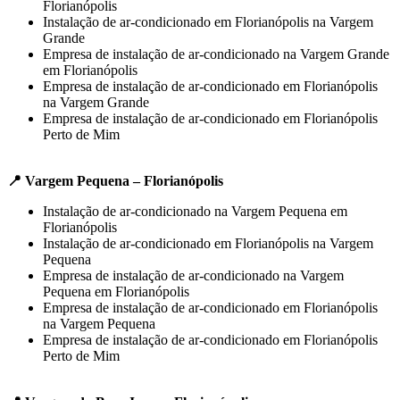
Florianópolis
Instalação de ar-condicionado em Florianópolis na Vargem
Grande
Empresa de instalação de ar-condicionado na Vargem Grande
em Florianópolis
Empresa de instalação de ar-condicionado em Florianópolis
na Vargem Grande
Empresa de instalação de ar-condicionado em Florianópolis
Perto de Mim
📍 Vargem Pequena – Florianópolis
Instalação de ar-condicionado na Vargem Pequena em
Florianópolis
Instalação de ar-condicionado em Florianópolis na Vargem
Pequena
Empresa de instalação de ar-condicionado na Vargem
Pequena em Florianópolis
Empresa de instalação de ar-condicionado em Florianópolis
na Vargem Pequena
Empresa de instalação de ar-condicionado em Florianópolis
Perto de Mim