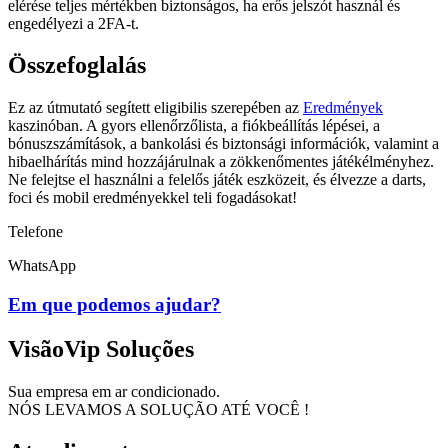
elérése teljes mértékben biztonságos, ha erős jelszót használ és
engedélyezi a 2FA-t.
Összefoglalás
Ez az útmutató segített eligibilis szerepében az
Eredmények
kaszinóban. A gyors ellenőrzőlista, a fiókbeállítás lépései, a
bónuszszámítások, a bankolási és biztonsági információk, valamint a
hibaelhárítás mind hozzájárulnak a zökkenőmentes játékélményhez.
Ne felejtse el használni a felelős játék eszközeit, és élvezze a darts,
foci és mobil eredményekkel teli fogadásokat!
Telefone
WhatsApp
Em que podemos ajudar?
VisãoVip Soluções
Sua empresa em ar condicionado.
NÓS LEVAMOS A SOLUÇÃO ATÉ VOCÊ !