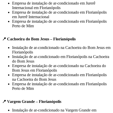
Empresa de instalação de ar-condicionado em Jurerê
Internacional em Florianópolis
Empresa de instalação de ar-condicionado em Florianópolis
em Jurerê Internacional
Empresa de instalação de ar-condicionado em Florianópolis
Perto de Mim
📍 Cachoeira do Bom Jesus – Florianópolis
Instalação de ar-condicionado na Cachoeira do Bom Jesus em
Florianópolis
Instalação de ar-condicionado em Florianópolis na Cachoeira
do Bom Jesus
Empresa de instalação de ar-condicionado na Cachoeira do
Bom Jesus em Florianópolis
Empresa de instalação de ar-condicionado em Florianópolis
na Cachoeira do Bom Jesus
Empresa de instalação de ar-condicionado em Florianópolis
Perto de Mim
📍 Vargem Grande – Florianópolis
Instalação de ar-condicionado na Vargem Grande em