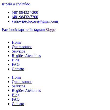
Ir para o conteúdo
(48) 98432-7200
(48) 98432-7200
visaovipsolucoes@gmail.com
Facebook-square
Instagram
Skype
Home
Quem somos
Serviços
Regiões Atendidas
Blog
FAQ
Contato
Home
Quem somos
Serviços
Regiões Atendidas
Blog
FAQ
Contato