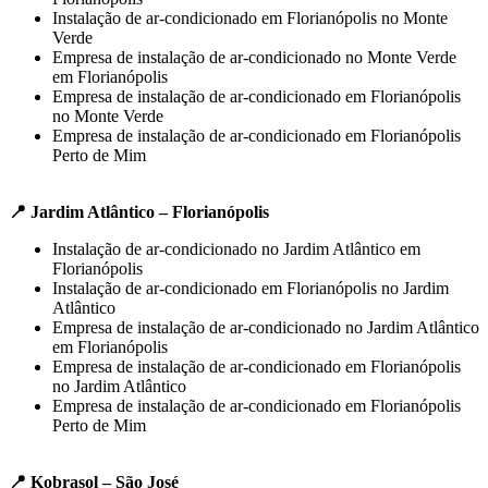
Instalação de ar-condicionado em Florianópolis no Monte
Verde
Empresa de instalação de ar-condicionado no Monte Verde
em Florianópolis
Empresa de instalação de ar-condicionado em Florianópolis
no Monte Verde
Empresa de instalação de ar-condicionado em Florianópolis
Perto de Mim
📍 Jardim Atlântico – Florianópolis
Instalação de ar-condicionado no Jardim Atlântico em
Florianópolis
Instalação de ar-condicionado em Florianópolis no Jardim
Atlântico
Empresa de instalação de ar-condicionado no Jardim Atlântico
em Florianópolis
Empresa de instalação de ar-condicionado em Florianópolis
no Jardim Atlântico
Empresa de instalação de ar-condicionado em Florianópolis
Perto de Mim
📍 Kobrasol – São José