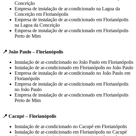
Conceição
Empresa de instalação de ar-condicionado na Lagoa da
Conceição em Florianópolis
Empresa de instalação de ar-condicionado em Florianópolis
na Lagoa da Conceição
Empresa de instalação de ar-condicionado em Florianópolis
Perto de Mim
📍 João Paulo – Florianópolis
Instalação de ar-condicionado no João Paulo em Florianópolis
Instalação de ar-condicionado em Florianópolis no João Paulo
Empresa de instalação de ar-condicionado no João Paulo em
Florianópolis
Empresa de instalação de ar-condicionado em Florianópolis
no João Paulo
Empresa de instalação de ar-condicionado em Florianópolis
Perto de Mim
📍 Cacupé – Florianópolis
Instalação de ar-condicionado no Cacupé em Florianópolis
Instalação de ar-condicionado em Florianópolis no Cacupé