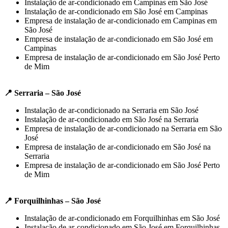
Instalação de ar-condicionado em Campinas em São José
Instalação de ar-condicionado em São José em Campinas
Empresa de instalação de ar-condicionado em Campinas em
São José
Empresa de instalação de ar-condicionado em São José em
Campinas
Empresa de instalação de ar-condicionado em São José Perto
de Mim
📍 Serraria – São José
Instalação de ar-condicionado na Serraria em São José
Instalação de ar-condicionado em São José na Serraria
Empresa de instalação de ar-condicionado na Serraria em São
José
Empresa de instalação de ar-condicionado em São José na
Serraria
Empresa de instalação de ar-condicionado em São José Perto
de Mim
📍 Forquilhinhas – São José
Instalação de ar-condicionado em Forquilhinhas em São José
Instalação de ar-condicionado em São José em Forquilhinhas