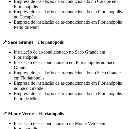
Empresa de instalação de ar-condicionado no Cacupé em
Florianópolis
Empresa de instalação de ar-condicionado em Florianópolis
no Cacupé
Empresa de instalação de ar-condicionado em Florianópolis
Perto de Mim
📍 Saco Grande – Florianópolis
Instalação de ar-condicionado no Saco Grande em
Florianópolis
Instalação de ar-condicionado em Florianópolis no Saco
Grande
Empresa de instalação de ar-condicionado no Saco Grande
em Florianópolis
Empresa de instalação de ar-condicionado em Florianópolis
no Saco Grande
Empresa de instalação de ar-condicionado em Florianópolis
Perto de Mim
📍 Monte Verde – Florianópolis
Instalação de ar-condicionado no Monte Verde em
Florianópolis