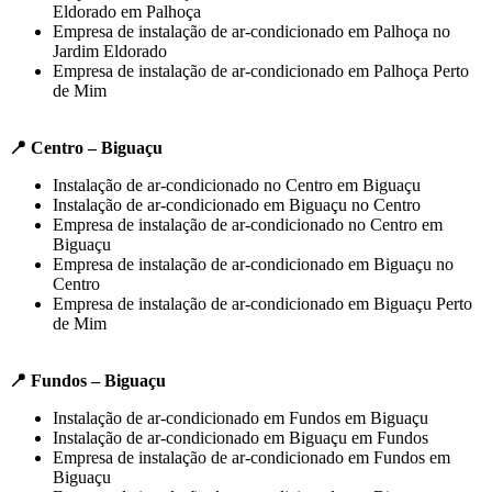
Eldorado em Palhoça
Empresa de instalação de ar-condicionado em Palhoça no
Jardim Eldorado
Empresa de instalação de ar-condicionado em Palhoça Perto
de Mim
📍 Centro – Biguaçu
Instalação de ar-condicionado no Centro em Biguaçu
Instalação de ar-condicionado em Biguaçu no Centro
Empresa de instalação de ar-condicionado no Centro em
Biguaçu
Empresa de instalação de ar-condicionado em Biguaçu no
Centro
Empresa de instalação de ar-condicionado em Biguaçu Perto
de Mim
📍 Fundos – Biguaçu
Instalação de ar-condicionado em Fundos em Biguaçu
Instalação de ar-condicionado em Biguaçu em Fundos
Empresa de instalação de ar-condicionado em Fundos em
Biguaçu