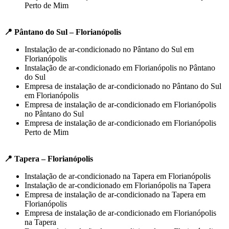
Perto de Mim
📍 Pântano do Sul – Florianópolis
Instalação de ar-condicionado no Pântano do Sul em
Florianópolis
Instalação de ar-condicionado em Florianópolis no Pântano
do Sul
Empresa de instalação de ar-condicionado no Pântano do Sul
em Florianópolis
Empresa de instalação de ar-condicionado em Florianópolis
no Pântano do Sul
Empresa de instalação de ar-condicionado em Florianópolis
Perto de Mim
📍 Tapera – Florianópolis
Instalação de ar-condicionado na Tapera em Florianópolis
Instalação de ar-condicionado em Florianópolis na Tapera
Empresa de instalação de ar-condicionado na Tapera em
Florianópolis
Empresa de instalação de ar-condicionado em Florianópolis
na Tapera