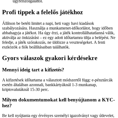
ügyfélszolgálattól.
Profi tippek a felelős játékhoz
Állítson be betéti limitet a napi, heti vagy havi kiadások
szabályozására. Használja a munkamenet-időkorlátot, hogy időben
abbahagyja a játékot. Ha úgy érzi, a játék kontrollálhatatlanná válik,
aktiválja az önkizárást – ez egy adott időtartamra tiltja a belépést. Ne
feledje, a játék szórakozás, ne üldözze a veszteségeket. A fenti
eszközök a fiók beállításaiban találhatók.
Gyors válaszok gyakori kérdésekre
Mennyi ideig tart a kifizetés?
A kifizetések időtartama a választott módszertől függ: e-pénztárcák
esetén általában azonnali, bankkártyáknál 1-3 munkanap,
kriptovalutáknál 15-30 perc.
Milyen dokumentumokat kell benyújtanom a KYC-
hez?
Be kell nyújtania egy érvényes személyi igazolványt vagy útlevelet,