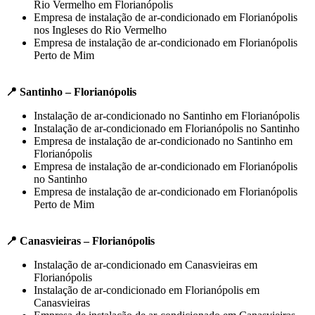
Rio Vermelho em Florianópolis
Empresa de instalação de ar-condicionado em Florianópolis
nos Ingleses do Rio Vermelho
Empresa de instalação de ar-condicionado em Florianópolis
Perto de Mim
📍 Santinho – Florianópolis
Instalação de ar-condicionado no Santinho em Florianópolis
Instalação de ar-condicionado em Florianópolis no Santinho
Empresa de instalação de ar-condicionado no Santinho em
Florianópolis
Empresa de instalação de ar-condicionado em Florianópolis
no Santinho
Empresa de instalação de ar-condicionado em Florianópolis
Perto de Mim
📍 Canasvieiras – Florianópolis
Instalação de ar-condicionado em Canasvieiras em
Florianópolis
Instalação de ar-condicionado em Florianópolis em
Canasvieiras