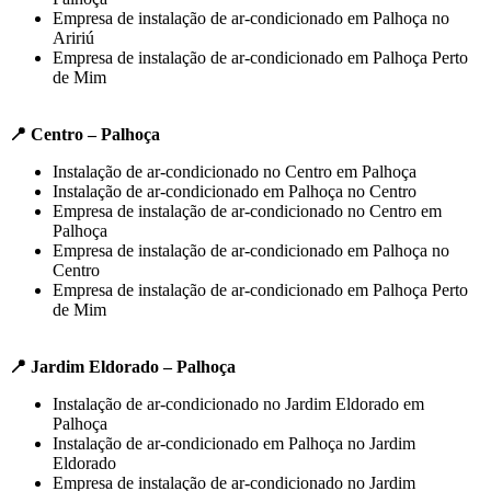
Empresa de instalação de ar-condicionado em Palhoça no
Aririú
Empresa de instalação de ar-condicionado em Palhoça Perto
de Mim
📍 Centro – Palhoça
Instalação de ar-condicionado no Centro em Palhoça
Instalação de ar-condicionado em Palhoça no Centro
Empresa de instalação de ar-condicionado no Centro em
Palhoça
Empresa de instalação de ar-condicionado em Palhoça no
Centro
Empresa de instalação de ar-condicionado em Palhoça Perto
de Mim
📍 Jardim Eldorado – Palhoça
Instalação de ar-condicionado no Jardim Eldorado em
Palhoça
Instalação de ar-condicionado em Palhoça no Jardim
Eldorado
Empresa de instalação de ar-condicionado no Jardim