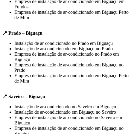
Empresa de instalação de ar-condicionado em Biguaçu em
Fundos
Empresa de instalação de ar-condicionado em Biguaçu Perto
de Mim
📍 Prado – Biguaçu
Instalação de ar-condicionado no Prado em Biguaçu
Instalação de ar-condicionado em Biguaçu no Prado
Empresa de instalação de ar-condicionado no Prado em
Biguaçu
Empresa de instalação de ar-condicionado em Biguaçu no
Prado
Empresa de instalação de ar-condicionado em Biguaçu Perto
de Mim
📍 Saveiro – Biguaçu
Instalação de ar-condicionado no Saveiro em Biguaçu
Instalação de ar-condicionado em Biguaçu no Saveiro
Empresa de instalação de ar-condicionado no Saveiro em
Biguaçu
Empresa de instalação de ar-condicionado em Biguaçu no
Saveiro