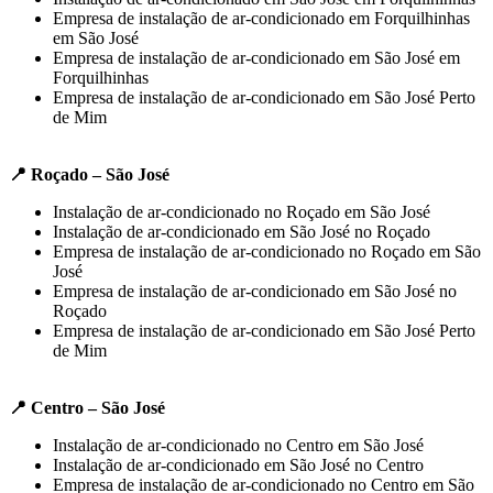
Empresa de instalação de ar-condicionado em Forquilhinhas
em São José
Empresa de instalação de ar-condicionado em São José em
Forquilhinhas
Empresa de instalação de ar-condicionado em São José Perto
de Mim
📍 Roçado – São José
Instalação de ar-condicionado no Roçado em São José
Instalação de ar-condicionado em São José no Roçado
Empresa de instalação de ar-condicionado no Roçado em São
José
Empresa de instalação de ar-condicionado em São José no
Roçado
Empresa de instalação de ar-condicionado em São José Perto
de Mim
📍 Centro – São José
Instalação de ar-condicionado no Centro em São José
Instalação de ar-condicionado em São José no Centro
Empresa de instalação de ar-condicionado no Centro em São