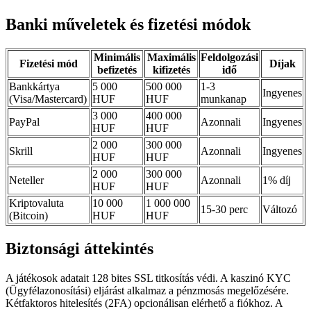
Banki műveletek és fizetési módok
Minimális
Maximális
Feldolgozási
Fizetési mód
Díjak
befizetés
kifizetés
idő
Bankkártya
5 000
500 000
1-3
Ingyenes
(Visa/Mastercard)
HUF
HUF
munkanap
3 000
400 000
PayPal
Azonnali
Ingyenes
HUF
HUF
2 000
300 000
Skrill
Azonnali
Ingyenes
HUF
HUF
2 000
300 000
Neteller
Azonnali
1% díj
HUF
HUF
Kriptovaluta
10 000
1 000 000
15-30 perc
Változó
(Bitcoin)
HUF
HUF
Biztonsági áttekintés
A játékosok adatait 128 bites SSL titkosítás védi. A kaszinó KYC
(Ügyfélazonosítási) eljárást alkalmaz a pénzmosás megelőzésére.
Kétfaktoros hitelesítés (2FA) opcionálisan elérhető a fiókhoz. A