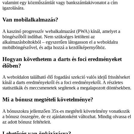
valamint egy közműszámlát vagy bankszámlakivonatot a cím
igazolására.
Van mobilalkalmazás?
A kaszinó progresszív webalkalmazást (PWA) kínál, amelyet a
böngészőből indíthat. Nem szükséges letölteni az
alkalmazásboltokból – egyszerűen látogasson el a weboldalra
mobilböngészővel, és adja hozzá a kezdőképernyőhöz.
Hogyan követhetem a darts és foci eredményeket
élőben?
A weboldalon található élő fogadási szekció valós idejű frissítéseket
kínál a darts eredményekről és a foci eredményekről. A részletes
statisztikák és meccsmenetek segítenek a megalapozott döntésekben.
Mi a bónusz megtételi követelménye?
A bónuszokra jellemzően 35x-es megtételi követelmény vonatkozik
a bónusz összegére, de ez ajánlatonként változhat. Mindig olvassa el
az adott bónusz feltételeit.
Lehetőség van önkizárásra?