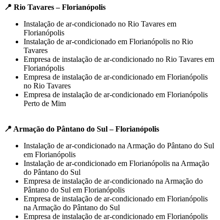
📍 Rio Tavares – Florianópolis
Instalação de ar-condicionado no Rio Tavares em
Florianópolis
Instalação de ar-condicionado em Florianópolis no Rio
Tavares
Empresa de instalação de ar-condicionado no Rio Tavares em
Florianópolis
Empresa de instalação de ar-condicionado em Florianópolis
no Rio Tavares
Empresa de instalação de ar-condicionado em Florianópolis
Perto de Mim
📍 Armação do Pântano do Sul – Florianópolis
Instalação de ar-condicionado na Armação do Pântano do Sul
em Florianópolis
Instalação de ar-condicionado em Florianópolis na Armação
do Pântano do Sul
Empresa de instalação de ar-condicionado na Armação do
Pântano do Sul em Florianópolis
Empresa de instalação de ar-condicionado em Florianópolis
na Armação do Pântano do Sul
Empresa de instalação de ar-condicionado em Florianópolis