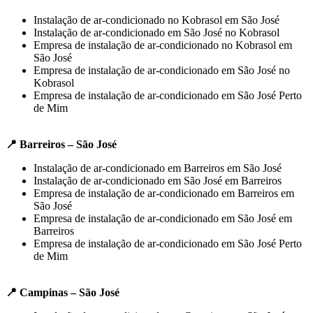
Instalação de ar-condicionado no Kobrasol em São José
Instalação de ar-condicionado em São José no Kobrasol
Empresa de instalação de ar-condicionado no Kobrasol em
São José
Empresa de instalação de ar-condicionado em São José no
Kobrasol
Empresa de instalação de ar-condicionado em São José Perto
de Mim
📍 Barreiros – São José
Instalação de ar-condicionado em Barreiros em São José
Instalação de ar-condicionado em São José em Barreiros
Empresa de instalação de ar-condicionado em Barreiros em
São José
Empresa de instalação de ar-condicionado em São José em
Barreiros
Empresa de instalação de ar-condicionado em São José Perto
de Mim
📍 Campinas – São José