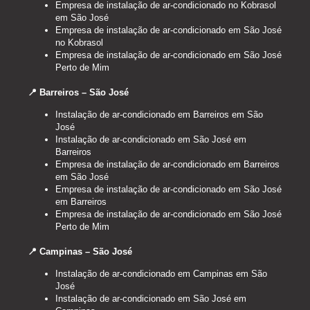
Empresa de instalação de ar-condicionado no Kobrasol
em São José
Empresa de instalação de ar-condicionado em São José
no Kobrasol
Empresa de instalação de ar-condicionado em São José
Perto de Mim
📍 Barreiros – São José
Instalação de ar-condicionado em Barreiros em São
José
Instalação de ar-condicionado em São José em
Barreiros
Empresa de instalação de ar-condicionado em Barreiros
em São José
Empresa de instalação de ar-condicionado em São José
em Barreiros
Empresa de instalação de ar-condicionado em São José
Perto de Mim
📍 Campinas – São José
Instalação de ar-condicionado em Campinas em São
José
Instalação de ar-condicionado em São José em