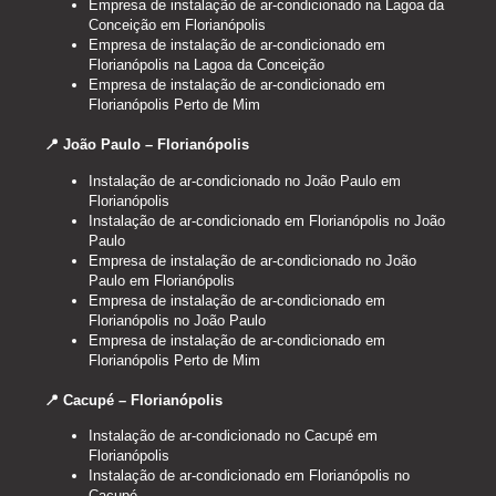
Empresa de instalação de ar-condicionado na Lagoa da
Conceição em Florianópolis
Empresa de instalação de ar-condicionado em
Florianópolis na Lagoa da Conceição
Empresa de instalação de ar-condicionado em
Florianópolis Perto de Mim
📍 João Paulo – Florianópolis
Instalação de ar-condicionado no João Paulo em
Florianópolis
Instalação de ar-condicionado em Florianópolis no João
Paulo
Empresa de instalação de ar-condicionado no João
Paulo em Florianópolis
Empresa de instalação de ar-condicionado em
Florianópolis no João Paulo
Empresa de instalação de ar-condicionado em
Florianópolis Perto de Mim
📍 Cacupé – Florianópolis
Instalação de ar-condicionado no Cacupé em
Florianópolis
Instalação de ar-condicionado em Florianópolis no
Cacupé