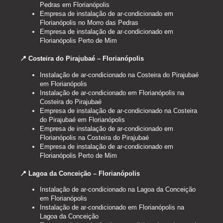
Pedras em Florianópolis
Empresa de instalação de ar-condicionado em
Florianópolis no Morro das Pedras
Empresa de instalação de ar-condicionado em
Florianópolis Perto de Mim
📍 Costeira do Pirajubaé – Florianópolis
Instalação de ar-condicionado na Costeira do Pirajubaé
em Florianópolis
Instalação de ar-condicionado em Florianópolis na
Costeira do Pirajubaé
Empresa de instalação de ar-condicionado na Costeira
do Pirajubaé em Florianópolis
Empresa de instalação de ar-condicionado em
Florianópolis na Costeira do Pirajubaé
Empresa de instalação de ar-condicionado em
Florianópolis Perto de Mim
📍 Lagoa da Conceição – Florianópolis
Instalação de ar-condicionado na Lagoa da Conceição
em Florianópolis
Instalação de ar-condicionado em Florianópolis na
Lagoa da Conceição