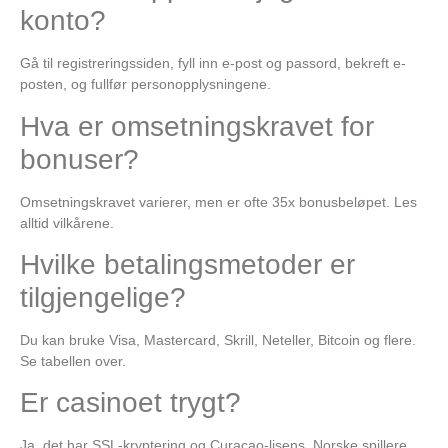
konto?
Gå til registreringssiden, fyll inn e-post og passord, bekreft e-
posten, og fullfør personopplysningene.
Hva er omsetningskravet for
bonuser?
Omsetningskravet varierer, men er ofte 35x bonusbeløpet. Les
alltid vilkårene.
Hvilke betalingsmetoder er
tilgjengelige?
Du kan bruke Visa, Mastercard, Skrill, Neteller, Bitcoin og flere.
Se tabellen over.
Er casinoet trygt?
Ja, det har SSL-kryptering og Curacao-lisens. Norske spillere