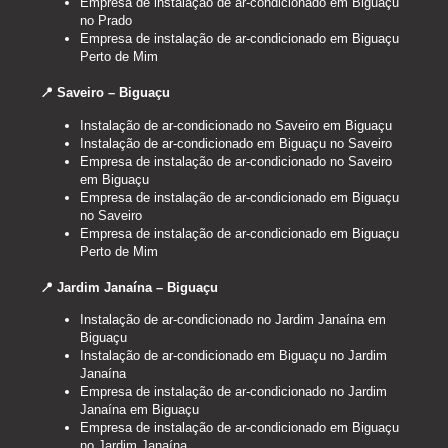
Empresa de instalação de ar-condicionado em Biguaçu
no Prado
Empresa de instalação de ar-condicionado em Biguaçu
Perto de Mim
📍 Saveiro – Biguaçu
Instalação de ar-condicionado no Saveiro em Biguaçu
Instalação de ar-condicionado em Biguaçu no Saveiro
Empresa de instalação de ar-condicionado no Saveiro
em Biguaçu
Empresa de instalação de ar-condicionado em Biguaçu
no Saveiro
Empresa de instalação de ar-condicionado em Biguaçu
Perto de Mim
📍 Jardim Janaína – Biguaçu
Instalação de ar-condicionado no Jardim Janaína em
Biguaçu
Instalação de ar-condicionado em Biguaçu no Jardim
Janaína
Empresa de instalação de ar-condicionado no Jardim
Janaína em Biguaçu
Empresa de instalação de ar-condicionado em Biguaçu
no Jardim Janaína