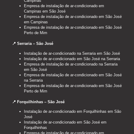
Campinas
Empresa de instalação de ar-condicionado em
Campinas em São José
Empresa de instalação de ar-condicionado em São José
em Campinas
Empresa de instalação de ar-condicionado em São José
Perto de Mim
📍 Serraria – São José
Instalação de ar-condicionado na Serraria em São José
Instalação de ar-condicionado em São José na Serraria
Empresa de instalação de ar-condicionado na Serraria
em São José
Empresa de instalação de ar-condicionado em São José
na Serraria
Empresa de instalação de ar-condicionado em São José
Perto de Mim
📍 Forquilhinhas – São José
Instalação de ar-condicionado em Forquilhinhas em São
José
Instalação de ar-condicionado em São José em
Forquilhinhas
Empresa de instalação de ar-condicionado em