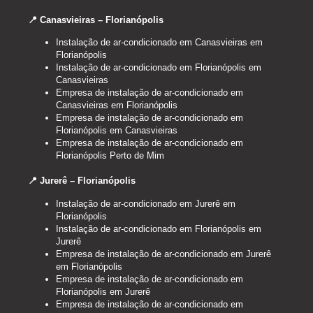
📍 Canasvieiras – Florianópolis
Instalação de ar-condicionado em Canasvieiras em
Florianópolis
Instalação de ar-condicionado em Florianópolis em
Canasvieiras
Empresa de instalação de ar-condicionado em
Canasvieiras em Florianópolis
Empresa de instalação de ar-condicionado em
Florianópolis em Canasvieiras
Empresa de instalação de ar-condicionado em
Florianópolis Perto de Mim
📍 Jurerê – Florianópolis
Instalação de ar-condicionado em Jurerê em
Florianópolis
Instalação de ar-condicionado em Florianópolis em
Jurerê
Empresa de instalação de ar-condicionado em Jurerê
em Florianópolis
Empresa de instalação de ar-condicionado em
Florianópolis em Jurerê
Empresa de instalação de ar-condicionado em