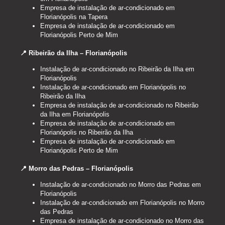
Empresa de instalação de ar-condicionado em
Florianópolis na Tapera
Empresa de instalação de ar-condicionado em
Florianópolis Perto de Mim
📍 Ribeirão da Ilha – Florianópolis
Instalação de ar-condicionado no Ribeirão da Ilha em
Florianópolis
Instalação de ar-condicionado em Florianópolis no
Ribeirão da Ilha
Empresa de instalação de ar-condicionado no Ribeirão
da Ilha em Florianópolis
Empresa de instalação de ar-condicionado em
Florianópolis no Ribeirão da Ilha
Empresa de instalação de ar-condicionado em
Florianópolis Perto de Mim
📍 Morro das Pedras – Florianópolis
Instalação de ar-condicionado no Morro das Pedras em
Florianópolis
Instalação de ar-condicionado em Florianópolis no Morro
das Pedras
Empresa de instalação de ar-condicionado no Morro das