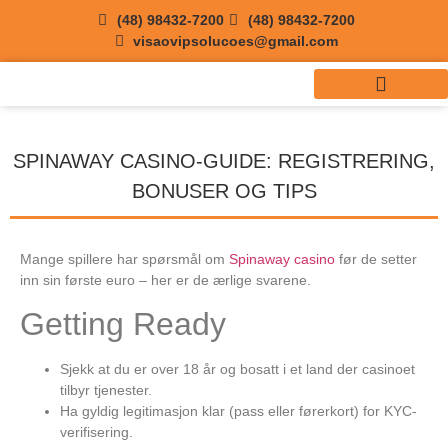
(48) 98432-7200
(48) 98432-7200
visaovipsolucoes@gmail.com
QUEM SOMOS
REGIÕES ATENDIDAS
SPINAWAY CASINO-GUIDE: REGISTRERING,
BONUSER OG TIPS
Mange spillere har spørsmål om
Spinaway casino
før de setter
inn sin første euro – her er de ærlige svarene.
Getting Ready
Sjekk at du er over 18 år og bosatt i et land der casinoet
tilbyr tjenester.
Ha gyldig legitimasjon klar (pass eller førerkort) for KYC-
verifisering.