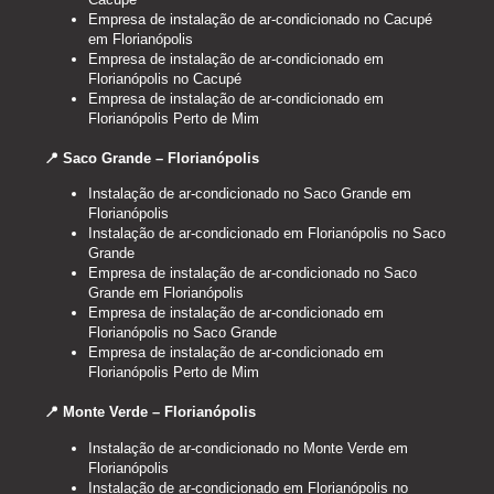
Empresa de instalação de ar-condicionado no Cacupé
em Florianópolis
Empresa de instalação de ar-condicionado em
Florianópolis no Cacupé
Empresa de instalação de ar-condicionado em
Florianópolis Perto de Mim
📍 Saco Grande – Florianópolis
Instalação de ar-condicionado no Saco Grande em
Florianópolis
Instalação de ar-condicionado em Florianópolis no Saco
Grande
Empresa de instalação de ar-condicionado no Saco
Grande em Florianópolis
Empresa de instalação de ar-condicionado em
Florianópolis no Saco Grande
Empresa de instalação de ar-condicionado em
Florianópolis Perto de Mim
📍 Monte Verde – Florianópolis
Instalação de ar-condicionado no Monte Verde em
Florianópolis
Instalação de ar-condicionado em Florianópolis no