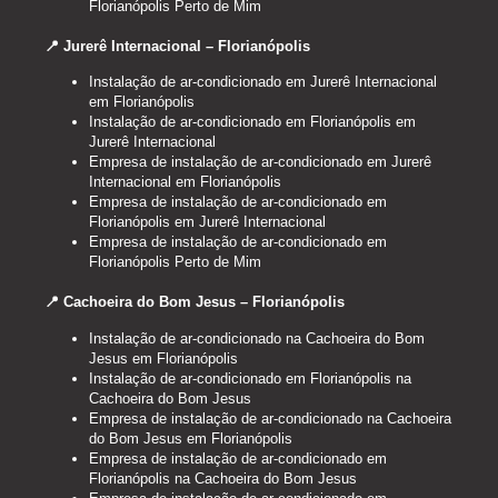
Florianópolis Perto de Mim
📍 Jurerê Internacional – Florianópolis
Instalação de ar-condicionado em Jurerê Internacional
em Florianópolis
Instalação de ar-condicionado em Florianópolis em
Jurerê Internacional
Empresa de instalação de ar-condicionado em Jurerê
Internacional em Florianópolis
Empresa de instalação de ar-condicionado em
Florianópolis em Jurerê Internacional
Empresa de instalação de ar-condicionado em
Florianópolis Perto de Mim
📍 Cachoeira do Bom Jesus – Florianópolis
Instalação de ar-condicionado na Cachoeira do Bom
Jesus em Florianópolis
Instalação de ar-condicionado em Florianópolis na
Cachoeira do Bom Jesus
Empresa de instalação de ar-condicionado na Cachoeira
do Bom Jesus em Florianópolis
Empresa de instalação de ar-condicionado em
Florianópolis na Cachoeira do Bom Jesus