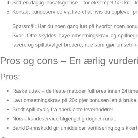
Sett en daglig innsatsgrense – for eksempel 500 kr – for
Kontakt kundeservice via live‑chat hvis du opplever p
Spørsmål: Har du noen gang lurt på hvorfor noen bonu
Svar: Ofte skyldes høye omsetningskrav og spillbegr
lavere og spillutvalget bredere, noe som gjør omsetnin
Pros og cons – En ærlig vurde
Pros:
Raske uttak – de fleste metoder fullføres innen 24 time
Lavt omsetningskrav på 20x gjør bonusen lett å bruke.
Bredt spillutvalg fra anerkjente leverandører.
Norsk kundeservice tilgjengelig døgnet rundt.
BankID‑innskudd gir umiddelbar verifisering og sikkerh