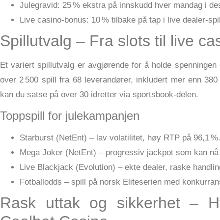
Julegravid: 25 % ekstra på innskudd hver mandag i d
Live casino‑bonus: 10 % tilbake på tap i live dealer‑spil
Spillutvalg – Fra slots til live c
Et variert spillutvalg er avgjørende for å holde spenningen
over 2 500 spill fra 68 leverandører, inkludert mer enn 380 
kan du satse på over 30 idretter via sportsbook‑delen.
Toppspill for julekampanjen
Starburst (NetEnt) – lav volatilitet, høy RTP på 96,1 %
Mega Joker (NetEnt) – progressiv jackpot som kan nå f
Live Blackjack (Evolution) – ekte dealer, raske handlin
Fotballodds – spill på norsk Eliteserien med konkurra
Rask uttak og sikkerhet – H