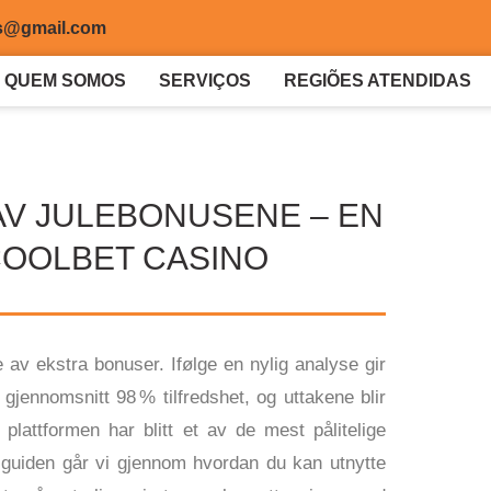
es@gmail.com
QUEM SOMOS
SERVIÇOS
REGIÕES ATENDIDAS
 AV JULEBONUSENE – EN
COOLBET CASINO
te av ekstra bonuser. Ifølge en nylig analyse gir
 gjennomsnitt 98 % tilfredshet, og uttakene blir
 plattformen har blitt et av de mest pålitelige
 guiden går vi gjennom hvordan du kan utnytte