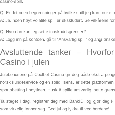
casino‑spill.
Q: Er det noen begrensninger på hvilke spill jeg kan bruke
A: Ja, noen høyt volatile spill er ekskludert. Se vilkårene for
Q: Hvordan kan jeg sette innskuddsgrenser?
A: Logg inn på kontoen, gå til “Ansvarlig spill” og angi ønske
Avsluttende tanker – Hvorfo
Casino i julen
Julebonusene på Coolbet Casino gir deg både ekstra penger
norsk kundeservice og en solid lisens, er dette plattformen
sportsbetting i høytiden. Husk å spille ansvarlig, sette gr
Ta steget i dag, registrer deg med BankID, og gjør deg kl
som virkelig lønner seg. God jul og lykke til ved bordene!