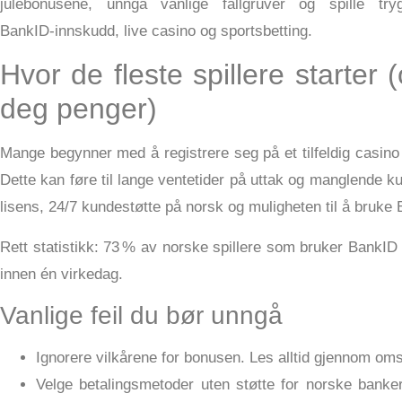
julebonusene, unngå vanlige fallgruver og spille tr
BankID‑innskudd, live casino og sportsbetting.
Hvor de fleste spillere starter
deg penger)
Mange begynner med å registrere seg på et tilfeldig casino u
Dette kan føre til lange ventetider på uttak og manglende 
lisens, 24/7 kundestøtte på norsk og muligheten til å bruke
Rett statistikk: 73 % av norske spillere som bruker BankID 
innen én virkedag.
Vanlige feil du bør unngå
Ignorere vilkårene for bonusen. Les alltid gjennom om
Velge betalingsmetoder uten støtte for norske bank