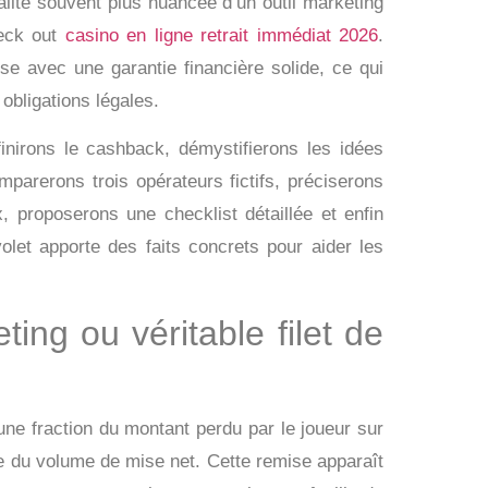
réalité souvent plus nuancée d’un outil marketing
heck out
casino en ligne retrait immédiat 2026
.
 avec une garantie financière solide, ce qui
bligations légales.
éfinirons le cashback, démystifierons les idées
parerons trois opérateurs fictifs, préciserons
 proposerons une checklist détaillée et enfin
let apporte des faits concrets pour aider les
ng ou véritable filet de
une fraction du montant perdu par le joueur sur
 du volume de mise net. Cette remise apparaît