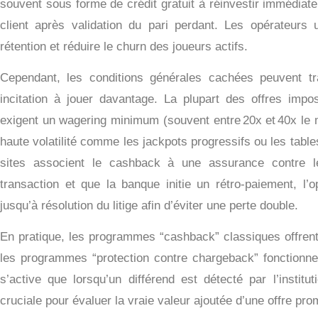
souvent sous forme de crédit gratuit à réinvestir immédiat
client après validation du pari perdant. Les opérateurs 
rétention et réduire le churn des joueurs actifs.
Cependant, les conditions générales cachées peuvent tr
incitation à jouer davantage. La plupart des offres impo
exigent un wagering minimum (souvent entre 20x et 40x le 
haute volatilité comme les jackpots progressifs ou les tabl
sites associent le cashback à une assurance contre l
transaction et que la banque initie un rétro‑paiement, l’
jusqu’à résolution du litige afin d’éviter une perte double.
En pratique, les programmes “cashback” classiques offrent
les programmes “protection contre chargeback” fonctionn
s’active que lorsqu’un différend est détecté par l’institut
cruciale pour évaluer la vraie valeur ajoutée d’une offre pro