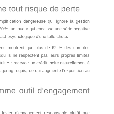
e tout risque de perte
plification dangereuse qui ignore la gestion
0 %, un joueur qui encaisse une série négative
mpact psychologique d’une telle chute.
éens montrent que plus de 62 % des comptes
squ’ils ne respectent pas leurs propres limites
uit » : recevoir un crédit incite naturellement à
agering requis, ce qui augmente l’exposition au
mme outil d’engagement
 levier d’engagement responsable plutôt que