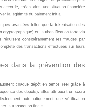
 accordé, créant ainsi une situation financière
ver la légitimité du paiement initial.
iques avancées telles que la tokenisation des
cryptographique) et l’authentification forte via
 réduisent considérablement les fraudes par
é complète des transactions effectuées sur leurs
sées dans la prévention des
uditent chaque dépôt en temps réel grâce à
fréquence des dépôts). Elles attribuent un score
déclenchent automatiquement une vérification
ser la transaction finale.