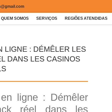
es@gmail.com
QUEM SOMOS
SERVIÇOS
REGIÕES ATENDIDAS
 LIGNE : DÉMÊLER LES
L DANS LES CASINOS
LS
 en ligne : Démêler
ck réel dans les