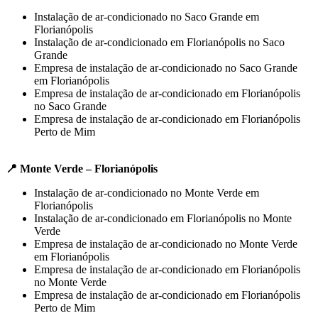
Instalação de ar-condicionado no Saco Grande em
Florianópolis
Instalação de ar-condicionado em Florianópolis no Saco
Grande
Empresa de instalação de ar-condicionado no Saco Grande
em Florianópolis
Empresa de instalação de ar-condicionado em Florianópolis
no Saco Grande
Empresa de instalação de ar-condicionado em Florianópolis
Perto de Mim
📍 Monte Verde – Florianópolis
Instalação de ar-condicionado no Monte Verde em
Florianópolis
Instalação de ar-condicionado em Florianópolis no Monte
Verde
Empresa de instalação de ar-condicionado no Monte Verde
em Florianópolis
Empresa de instalação de ar-condicionado em Florianópolis
no Monte Verde
Empresa de instalação de ar-condicionado em Florianópolis
Perto de Mim