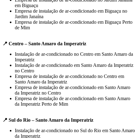
em Biguaçu
Empresa de instalação de ar-condicionado em Biguaçu no
Jardim Janaína
Empresa de instalação de ar-condicionado em Biguaçu Perto
de Mim
📍 Centro – Santo Amaro da Imperatriz
Instalação de ar-condicionado no Centro em Santo Amaro da
Imperatriz
Instalação de ar-condicionado em Santo Amaro da Imperatriz
no Centro
Empresa de instalação de ar-condicionado no Centro em
Santo Amaro da Imperatriz
Empresa de instalação de ar-condicionado em Santo Amaro
da Imperatriz no Centro
Empresa de instalação de ar-condicionado em Santo Amaro
da Imperatriz Perto de Mim
📍 Sul do Rio – Santo Amaro da Imperatriz
Instalação de ar-condicionado no Sul do Rio em Santo Amaro
da Imperatriz