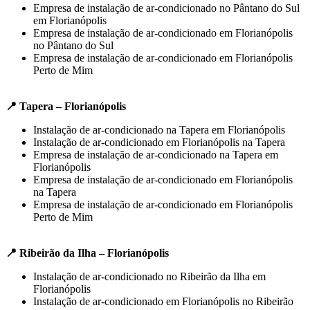
Empresa de instalação de ar-condicionado no Pântano do Sul
em Florianópolis
Empresa de instalação de ar-condicionado em Florianópolis
no Pântano do Sul
Empresa de instalação de ar-condicionado em Florianópolis
Perto de Mim
📍 Tapera – Florianópolis
Instalação de ar-condicionado na Tapera em Florianópolis
Instalação de ar-condicionado em Florianópolis na Tapera
Empresa de instalação de ar-condicionado na Tapera em
Florianópolis
Empresa de instalação de ar-condicionado em Florianópolis
na Tapera
Empresa de instalação de ar-condicionado em Florianópolis
Perto de Mim
📍 Ribeirão da Ilha – Florianópolis
Instalação de ar-condicionado no Ribeirão da Ilha em
Florianópolis
Instalação de ar-condicionado em Florianópolis no Ribeirão