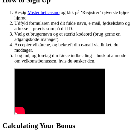
Besøg
Mister bet casino
og klik på ‘Registrer’ i øverste højre
hjørne.
Udfyld formularen med dit fulde navn, e-mail, fødselsdato og
adresse – præcis som på dit ID.
Vælg et brugernavn og et stærkt kodeord (brug gerne en
adgangskode-manager).
Accepter vilkårene, og bekræft din e-mail via linket, du
modtager.
Log ind, og foretag din første indbetaling – husk at anmode
om velkomstbonussen, hvis du ønsker den.
Calculating Your Bonus