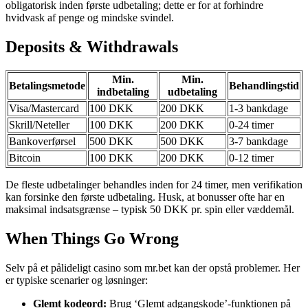
obligatorisk inden første udbetaling; dette er for at forhindre
hvidvask af penge og mindske svindel.
Deposits & Withdrawals
Min.
Min.
Betalingsmetode
Behandlingstid
indbetaling
udbetaling
Visa/Mastercard
100 DKK
200 DKK
1-3 bankdage
Skrill/Neteller
100 DKK
200 DKK
0-24 timer
Bankoverførsel
500 DKK
500 DKK
3-7 bankdage
Bitcoin
100 DKK
200 DKK
0-12 timer
De fleste udbetalinger behandles inden for 24 timer, men verifikation
kan forsinke den første udbetaling. Husk, at bonusser ofte har en
maksimal indsatsgrænse – typisk 50 DKK pr. spin eller væddemål.
When Things Go Wrong
Selv på et pålideligt casino som mr.bet kan der opstå problemer. Her
er typiske scenarier og løsninger:
Glemt kodeord:
Brug ‘Glemt adgangskode’-funktionen på