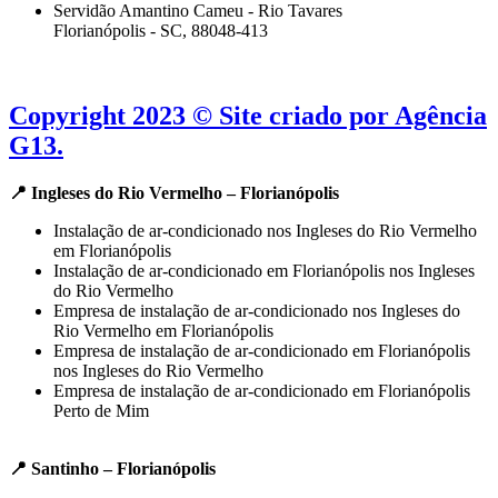
Servidão Amantino Cameu - Rio Tavares
Florianópolis - SC, 88048-413
Copyright 2023 © Site criado por Agência
G13.
📍 Ingleses do Rio Vermelho – Florianópolis
Instalação de ar-condicionado nos Ingleses do Rio Vermelho
em Florianópolis
Instalação de ar-condicionado em Florianópolis nos Ingleses
do Rio Vermelho
Empresa de instalação de ar-condicionado nos Ingleses do
Rio Vermelho em Florianópolis
Empresa de instalação de ar-condicionado em Florianópolis
nos Ingleses do Rio Vermelho
Empresa de instalação de ar-condicionado em Florianópolis
Perto de Mim
📍 Santinho – Florianópolis