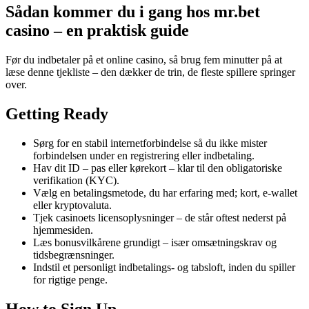
Sådan kommer du i gang hos mr.bet
casino – en praktisk guide
Før du indbetaler på et online casino, så brug fem minutter på at
læse denne tjekliste – den dækker de trin, de fleste spillere springer
over.
Getting Ready
Sørg for en stabil internetforbindelse så du ikke mister
forbindelsen under en registrering eller indbetaling.
Hav dit ID – pas eller kørekort – klar til den obligatoriske
verifikation (KYC).
Vælg en betalingsmetode, du har erfaring med; kort, e-wallet
eller kryptovaluta.
Tjek casinoets licensoplysninger – de står oftest nederst på
hjemmesiden.
Læs bonusvilkårene grundigt – især omsætningskrav og
tidsbegrænsninger.
Indstil et personligt indbetalings- og tabsloft, inden du spiller
for rigtige penge.
How to Sign Up