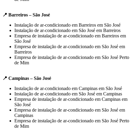
📍 Barreiros – São José
Instalação de ar-condicionado em Barreiros em São José
Instalação de ar-condicionado em São José em Barreiros
Empresa de instalação de ar-condicionado em Barreiros em
São José
Empresa de instalação de ar-condicionado em São José em
Barreiros
Empresa de instalação de ar-condicionado em São José Perto
de Mim
📍 Campinas – São José
Instalação de ar-condicionado em Campinas em São José
Instalação de ar-condicionado em São José em Campinas
Empresa de instalação de ar-condicionado em Campinas em
São José
Empresa de instalação de ar-condicionado em São José em
Campinas
Empresa de instalação de ar-condicionado em São José Perto
de Mim