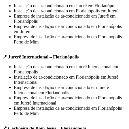
Instalação de ar-condicionado em Jurerê em Florianópolis
Instalação de ar-condicionado em Florianópolis em Jurerê
Empresa de instalação de ar-condicionado em Jurerê em
Florianópolis
Empresa de instalação de ar-condicionado em Florianópolis
em Jurerê
Empresa de instalação de ar-condicionado em Florianópolis
Perto de Mim
📍 Jurerê Internacional – Florianópolis
Instalação de ar-condicionado em Jurerê Internacional em
Florianópolis
Instalação de ar-condicionado em Florianópolis em Jurerê
Internacional
Empresa de instalação de ar-condicionado em Jurerê
Internacional em Florianópolis
Empresa de instalação de ar-condicionado em Florianópolis
em Jurerê Internacional
Empresa de instalação de ar-condicionado em Florianópolis
Perto de Mim
📍 Cachoeira do Bom Jesus – Florianópolis