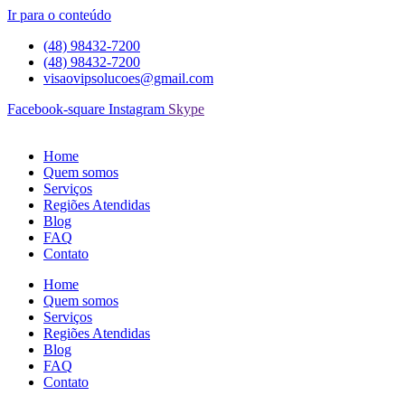
Ir para o conteúdo
(48) 98432-7200
(48) 98432-7200
visaovipsolucoes@gmail.com
Facebook-square
Instagram
Skype
Home
Quem somos
Serviços
Regiões Atendidas
Blog
FAQ
Contato
Home
Quem somos
Serviços
Regiões Atendidas
Blog
FAQ
Contato