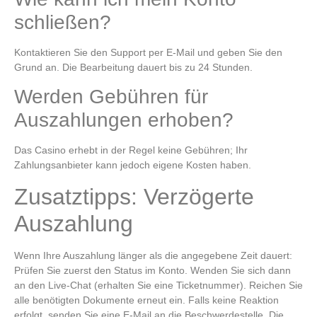
schließen?
Kontaktieren Sie den Support per E-Mail und geben Sie den
Grund an. Die Bearbeitung dauert bis zu 24 Stunden.
Werden Gebühren für
Auszahlungen erhoben?
Das Casino erhebt in der Regel keine Gebühren; Ihr
Zahlungsanbieter kann jedoch eigene Kosten haben.
Zusatztipps: Verzögerte
Auszahlung
Wenn Ihre Auszahlung länger als die angegebene Zeit dauert:
Prüfen Sie zuerst den Status im Konto. Wenden Sie sich dann
an den Live-Chat (erhalten Sie eine Ticketnummer). Reichen Sie
alle benötigten Dokumente erneut ein. Falls keine Reaktion
erfolgt, senden Sie eine E-Mail an die Beschwerdestelle. Die