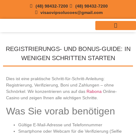
(48) 98432-7200
(48) 98432-7200
visaovipsolucoes@gmail.com
QUEM SOMOS
REGIÕES ATENDIDAS
REGISTRIERUNGS- UND BONUS-GUIDE: IN
WENIGEN SCHRITTEN STARTEN
Dies ist eine praktische Schritt-für-Schritt-Anleitung:
Registrierung, Verifizierung, Boni und Zahlungen – ohne
Schnörkel. Wir konzentrieren uns auf das
Rabona
Online-
Casino und zeigen Ihnen alle wichtigen Schritte.
Was Sie vorab benötigen
Gültige E-Mail-Adresse und Telefonnummer
Smartphone oder Webcam für die Verifizierung (Selfie