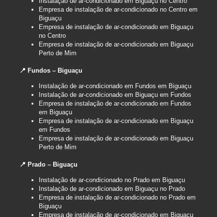
Instalação de ar-condicionado em Biguaçu no Centro
Empresa de instalação de ar-condicionado no Centro em
Biguaçu
Empresa de instalação de ar-condicionado em Biguaçu
no Centro
Empresa de instalação de ar-condicionado em Biguaçu
Perto de Mim
📍 Fundos – Biguaçu
Instalação de ar-condicionado em Fundos em Biguaçu
Instalação de ar-condicionado em Biguaçu em Fundos
Empresa de instalação de ar-condicionado em Fundos
em Biguaçu
Empresa de instalação de ar-condicionado em Biguaçu
em Fundos
Empresa de instalação de ar-condicionado em Biguaçu
Perto de Mim
📍 Prado – Biguaçu
Instalação de ar-condicionado no Prado em Biguaçu
Instalação de ar-condicionado em Biguaçu no Prado
Empresa de instalação de ar-condicionado no Prado em
Biguaçu
Empresa de instalação de ar-condicionado em Biguaçu