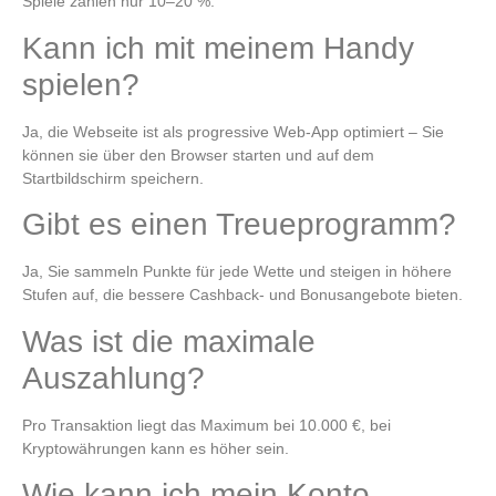
Spiele zählen nur 10–20 %.
Kann ich mit meinem Handy
spielen?
Ja, die Webseite ist als progressive Web-App optimiert – Sie
können sie über den Browser starten und auf dem
Startbildschirm speichern.
Gibt es einen Treueprogramm?
Ja, Sie sammeln Punkte für jede Wette und steigen in höhere
Stufen auf, die bessere Cashback- und Bonusangebote bieten.
Was ist die maximale
Auszahlung?
Pro Transaktion liegt das Maximum bei 10.000 €, bei
Kryptowährungen kann es höher sein.
Wie kann ich mein Konto