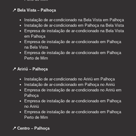
📍 Bela Vista – Palhoça
Instalação de ar-condicionado na Bela Vista em Palhoça
Instalação de ar-condicionado em Palhoça na Bela Vista
Empresa de instalação de ar-condicionado na Bela Vista
em Palhoça
Empresa de instalação de ar-condicionado em Palhoça
na Bela Vista
Empresa de instalação de ar-condicionado em Palhoça
Perto de Mim
📍 Aririú – Palhoça
Instalação de ar-condicionado no Aririú em Palhoça
Instalação de ar-condicionado em Palhoça no Aririú
Empresa de instalação de ar-condicionado no Aririú em
Palhoça
Empresa de instalação de ar-condicionado em Palhoça
no Aririú
Empresa de instalação de ar-condicionado em Palhoça
Perto de Mim
📍 Centro – Palhoça