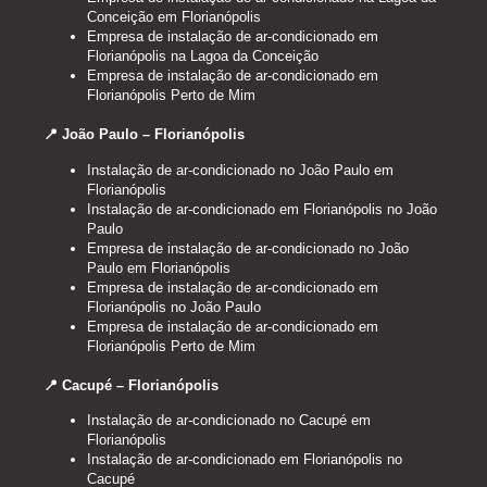
Conceição em Florianópolis
Empresa de instalação de ar-condicionado em
Florianópolis na Lagoa da Conceição
Empresa de instalação de ar-condicionado em
Florianópolis Perto de Mim
📍 João Paulo – Florianópolis
Instalação de ar-condicionado no João Paulo em
Florianópolis
Instalação de ar-condicionado em Florianópolis no João
Paulo
Empresa de instalação de ar-condicionado no João
Paulo em Florianópolis
Empresa de instalação de ar-condicionado em
Florianópolis no João Paulo
Empresa de instalação de ar-condicionado em
Florianópolis Perto de Mim
📍 Cacupé – Florianópolis
Instalação de ar-condicionado no Cacupé em
Florianópolis
Instalação de ar-condicionado em Florianópolis no
Cacupé