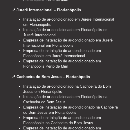
📍 Jurerê Internacional – Florianópolis
Instalação de ar-condicionado em Jurerê Internacional
em Florianópolis
Instalação de ar-condicionado em Florianópolis em
Jurerê Internacional
Empresa de instalação de ar-condicionado em Jurerê
Internacional em Florianópolis
Empresa de instalação de ar-condicionado em
Florianópolis em Jurerê Internacional
Empresa de instalação de ar-condicionado em
Florianópolis Perto de Mim
📍 Cachoeira do Bom Jesus – Florianópolis
Instalação de ar-condicionado na Cachoeira do Bom
Jesus em Florianópolis
Instalação de ar-condicionado em Florianópolis na
Cachoeira do Bom Jesus
Empresa de instalação de ar-condicionado na Cachoeira
do Bom Jesus em Florianópolis
Empresa de instalação de ar-condicionado em
Florianópolis na Cachoeira do Bom Jesus
Empresa de instalação de ar-condicionado em