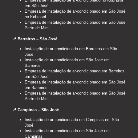
Empresa de instalação de ar-condicionado no Kobrasol
em São José
Empresa de instalação de ar-condicionado em São José
no Kobrasol
Empresa de instalação de ar-condicionado em São José
Perto de Mim
📍 Barreiros – São José
Instalação de ar-condicionado em Barreiros em São
José
Instalação de ar-condicionado em São José em
Barreiros
Empresa de instalação de ar-condicionado em Barreiros
em São José
Empresa de instalação de ar-condicionado em São José
em Barreiros
Empresa de instalação de ar-condicionado em São José
Perto de Mim
📍 Campinas – São José
Instalação de ar-condicionado em Campinas em São
José
Instalação de ar-condicionado em São José em
Campinas