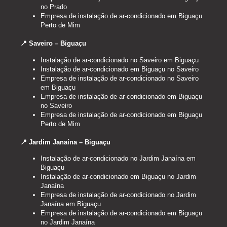
no Prado
Empresa de instalação de ar-condicionado em Biguaçu
Perto de Mim
📍 Saveiro – Biguaçu
Instalação de ar-condicionado no Saveiro em Biguaçu
Instalação de ar-condicionado em Biguaçu no Saveiro
Empresa de instalação de ar-condicionado no Saveiro
em Biguaçu
Empresa de instalação de ar-condicionado em Biguaçu
no Saveiro
Empresa de instalação de ar-condicionado em Biguaçu
Perto de Mim
📍 Jardim Janaína – Biguaçu
Instalação de ar-condicionado no Jardim Janaína em
Biguaçu
Instalação de ar-condicionado em Biguaçu no Jardim
Janaína
Empresa de instalação de ar-condicionado no Jardim
Janaína em Biguaçu
Empresa de instalação de ar-condicionado em Biguaçu
no Jardim Janaína