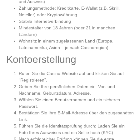
und Ausweis)
Zahlungsmethode: Kreditkarte, E-Wallet (z.B. Skrill,
Neteller) oder Kryptowährung
Stabile Internetverbindung
Mindestalter von 18 Jahren (oder 21 in manchen
Ländern)
Wohnsitz in einem zugelassenen Land (Europa,
Lateinamerika, Asien – je nach Casinoregion)
Kontoerstellung
Rufen Sie die Casino-Website auf und klicken Sie auf
“Registrieren”.
Geben Sie Ihre persönlichen Daten ein: Vor- und
Nachname, Geburtsdatum, Adresse.
Wählen Sie einen Benutzernamen und ein sicheres
Passwort.
Bestätigen Sie Ihre E-Mail-Adresse über den zugesandten
Link.
Führen Sie die Identitätsprüfung durch: Laden Sie ein
Foto Ihres Ausweises und ein Selfie hoch (KYC).
Nach erfolgreicher Prüfung können Sie die erste