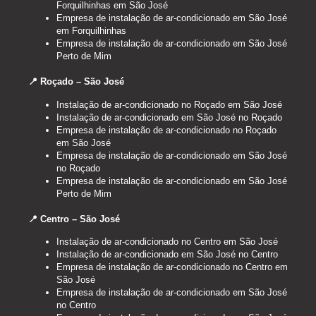
Forquilhinhas em São José
Empresa de instalação de ar-condicionado em São José
em Forquilhinhas
Empresa de instalação de ar-condicionado em São José
Perto de Mim
📍 Roçado – São José
Instalação de ar-condicionado no Roçado em São José
Instalação de ar-condicionado em São José no Roçado
Empresa de instalação de ar-condicionado no Roçado
em São José
Empresa de instalação de ar-condicionado em São José
no Roçado
Empresa de instalação de ar-condicionado em São José
Perto de Mim
📍 Centro – São José
Instalação de ar-condicionado no Centro em São José
Instalação de ar-condicionado em São José no Centro
Empresa de instalação de ar-condicionado no Centro em
São José
Empresa de instalação de ar-condicionado em São José
no Centro