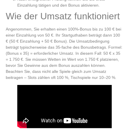
Einzahlung tätigen und den Bonus aktivieren.
Wie der Umsatz funktioniert
Angenommen, Sie erhalten einen 100%-Bonus bis zu 100 € bei
einer Einzahlung von 50 €. Ihr Startguthaben beträgt dann 100
€ (50 € Einzahlung + 50 € Bonus). Die Umsatzbedingung
beträgt typischerweise das 35-fache des Bonusbetrags. Formel:
(Bonus x 35) = erforderlicher Umsatz. In diesem Fall: 50 € x 35
= 1.750 €. Sie müssen Wetten im Wert von 1.750 € platzieren,
bevor Sie Gewinne aus dem Bonus auszahlen können.
Beachten Sie, dass nicht alle Spiele gleich zum Umsatz
beitragen – Slots zählen oft 100 %, Tischspiele nur 10–20 %.