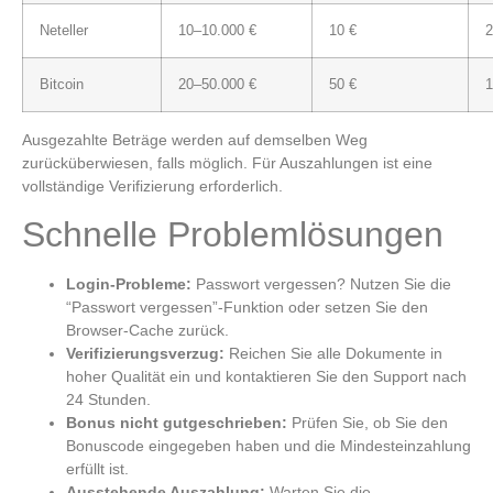
Neteller
10–10.000 €
10 €
2
Bitcoin
20–50.000 €
50 €
1
Ausgezahlte Beträge werden auf demselben Weg
zurücküberwiesen, falls möglich. Für Auszahlungen ist eine
vollständige Verifizierung erforderlich.
Schnelle Problemlösungen
Login-Probleme:
Passwort vergessen? Nutzen Sie die
“Passwort vergessen”-Funktion oder setzen Sie den
Browser-Cache zurück.
Verifizierungsverzug:
Reichen Sie alle Dokumente in
hoher Qualität ein und kontaktieren Sie den Support nach
24 Stunden.
Bonus nicht gutgeschrieben:
Prüfen Sie, ob Sie den
Bonuscode eingegeben haben und die Mindesteinzahlung
erfüllt ist.
Ausstehende Auszahlung:
Warten Sie die