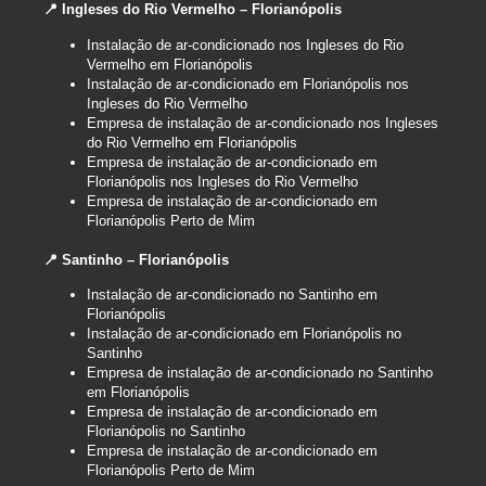
📍 Ingleses do Rio Vermelho – Florianópolis
Instalação de ar-condicionado nos Ingleses do Rio
Vermelho em Florianópolis
Instalação de ar-condicionado em Florianópolis nos
Ingleses do Rio Vermelho
Empresa de instalação de ar-condicionado nos Ingleses
do Rio Vermelho em Florianópolis
Empresa de instalação de ar-condicionado em
Florianópolis nos Ingleses do Rio Vermelho
Empresa de instalação de ar-condicionado em
Florianópolis Perto de Mim
📍 Santinho – Florianópolis
Instalação de ar-condicionado no Santinho em
Florianópolis
Instalação de ar-condicionado em Florianópolis no
Santinho
Empresa de instalação de ar-condicionado no Santinho
em Florianópolis
Empresa de instalação de ar-condicionado em
Florianópolis no Santinho
Empresa de instalação de ar-condicionado em
Florianópolis Perto de Mim