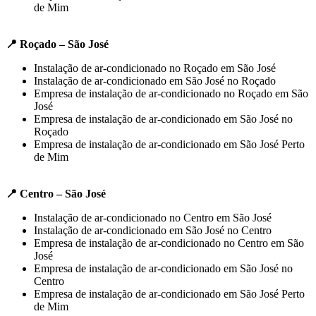
de Mim
📍 Roçado – São José
Instalação de ar-condicionado no Roçado em São José
Instalação de ar-condicionado em São José no Roçado
Empresa de instalação de ar-condicionado no Roçado em São
José
Empresa de instalação de ar-condicionado em São José no
Roçado
Empresa de instalação de ar-condicionado em São José Perto
de Mim
📍 Centro – São José
Instalação de ar-condicionado no Centro em São José
Instalação de ar-condicionado em São José no Centro
Empresa de instalação de ar-condicionado no Centro em São
José
Empresa de instalação de ar-condicionado em São José no
Centro
Empresa de instalação de ar-condicionado em São José Perto
de Mim