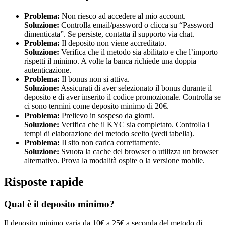
Problema:
Non riesco ad accedere al mio account.
Soluzione:
Controlla email/password o clicca su “Password
dimenticata”. Se persiste, contatta il supporto via chat.
Problema:
Il deposito non viene accreditato.
Soluzione:
Verifica che il metodo sia abilitato e che l’importo
rispetti il minimo. A volte la banca richiede una doppia
autenticazione.
Problema:
Il bonus non si attiva.
Soluzione:
Assicurati di aver selezionato il bonus durante il
deposito e di aver inserito il codice promozionale. Controlla se
ci sono termini come deposito minimo di 20€.
Problema:
Prelievo in sospeso da giorni.
Soluzione:
Verifica che il KYC sia completato. Controlla i
tempi di elaborazione del metodo scelto (vedi tabella).
Problema:
Il sito non carica correttamente.
Soluzione:
Svuota la cache del browser o utilizza un browser
alternativo. Prova la modalità ospite o la versione mobile.
Risposte rapide
Qual è il deposito minimo?
Il deposito minimo varia da 10€ a 25€ a seconda del metodo di