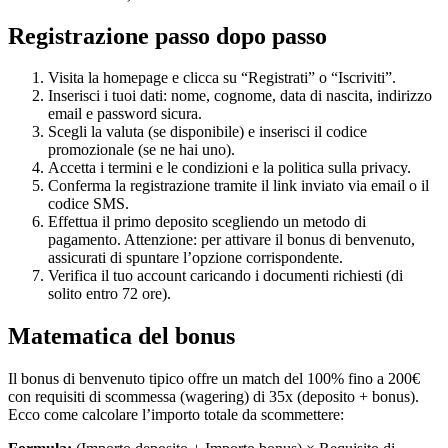
Registrazione passo dopo passo
Visita la homepage e clicca su “Registrati” o “Iscriviti”.
Inserisci i tuoi dati: nome, cognome, data di nascita, indirizzo
email e password sicura.
Scegli la valuta (se disponibile) e inserisci il codice
promozionale (se ne hai uno).
Accetta i termini e le condizioni e la politica sulla privacy.
Conferma la registrazione tramite il link inviato via email o il
codice SMS.
Effettua il primo deposito scegliendo un metodo di
pagamento. Attenzione: per attivare il bonus di benvenuto,
assicurati di spuntare l’opzione corrispondente.
Verifica il tuo account caricando i documenti richiesti (di
solito entro 72 ore).
Matematica del bonus
Il bonus di benvenuto tipico offre un match del 100% fino a 200€
con requisiti di scommessa (wagering) di 35x (deposito + bonus).
Ecco come calcolare l’importo totale da scommettere: