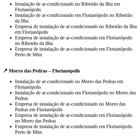
Instalação de ar-condicionado no Ribeirão da Ilha em
Florianópolis
Instalação de ar-condicionado em Florianópolis no Ribeirão
da Ilha
Empresa de instalação de ar-condicionado no Ribeirão da Ilha
em Florianópolis
Empresa de instalação de ar-condicionado em Florianópolis
no Ribeirão da Ilha
Empresa de instalação de ar-condicionado em Florianópolis
Perto de Mim
📍 Morro das Pedras – Florianópolis
Instalação de ar-condicionado no Morro das Pedras em
Florianópolis
Instalação de ar-condicionado em Florianópolis no Morro das
Pedras
Empresa de instalação de ar-condicionado no Morro das
Pedras em Florianópolis
Empresa de instalação de ar-condicionado em Florianópolis
no Morro das Pedras
Empresa de instalação de ar-condicionado em Florianópolis
Perto de Mim