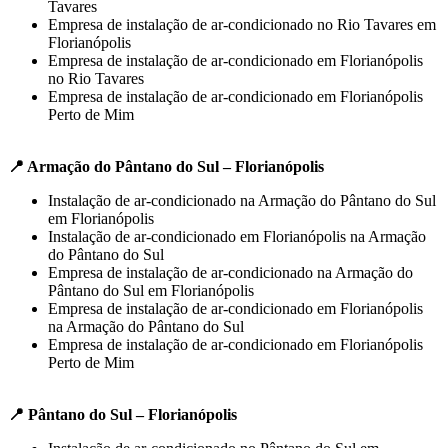
Tavares
Empresa de instalação de ar-condicionado no Rio Tavares em
Florianópolis
Empresa de instalação de ar-condicionado em Florianópolis
no Rio Tavares
Empresa de instalação de ar-condicionado em Florianópolis
Perto de Mim
📍 Armação do Pântano do Sul – Florianópolis
Instalação de ar-condicionado na Armação do Pântano do Sul
em Florianópolis
Instalação de ar-condicionado em Florianópolis na Armação
do Pântano do Sul
Empresa de instalação de ar-condicionado na Armação do
Pântano do Sul em Florianópolis
Empresa de instalação de ar-condicionado em Florianópolis
na Armação do Pântano do Sul
Empresa de instalação de ar-condicionado em Florianópolis
Perto de Mim
📍 Pântano do Sul – Florianópolis