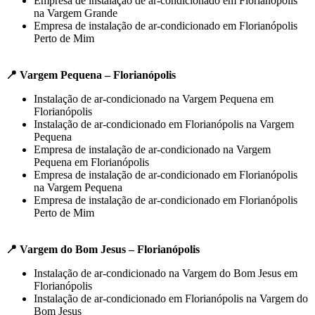
Empresa de instalação de ar-condicionado em Florianópolis
na Vargem Grande
Empresa de instalação de ar-condicionado em Florianópolis
Perto de Mim
📍 Vargem Pequena – Florianópolis
Instalação de ar-condicionado na Vargem Pequena em
Florianópolis
Instalação de ar-condicionado em Florianópolis na Vargem
Pequena
Empresa de instalação de ar-condicionado na Vargem
Pequena em Florianópolis
Empresa de instalação de ar-condicionado em Florianópolis
na Vargem Pequena
Empresa de instalação de ar-condicionado em Florianópolis
Perto de Mim
📍 Vargem do Bom Jesus – Florianópolis
Instalação de ar-condicionado na Vargem do Bom Jesus em
Florianópolis
Instalação de ar-condicionado em Florianópolis na Vargem do
Bom Jesus