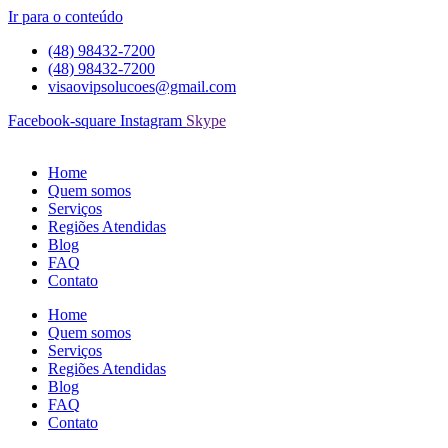
Ir para o conteúdo
(48) 98432-7200
(48) 98432-7200
visaovipsolucoes@gmail.com
Facebook-square
Instagram
Skype
Home
Quem somos
Serviços
Regiões Atendidas
Blog
FAQ
Contato
Home
Quem somos
Serviços
Regiões Atendidas
Blog
FAQ
Contato