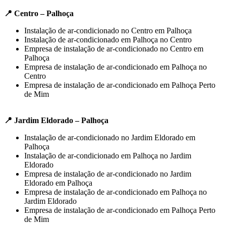
📍 Centro – Palhoça
Instalação de ar-condicionado no Centro em Palhoça
Instalação de ar-condicionado em Palhoça no Centro
Empresa de instalação de ar-condicionado no Centro em
Palhoça
Empresa de instalação de ar-condicionado em Palhoça no
Centro
Empresa de instalação de ar-condicionado em Palhoça Perto
de Mim
📍 Jardim Eldorado – Palhoça
Instalação de ar-condicionado no Jardim Eldorado em
Palhoça
Instalação de ar-condicionado em Palhoça no Jardim
Eldorado
Empresa de instalação de ar-condicionado no Jardim
Eldorado em Palhoça
Empresa de instalação de ar-condicionado em Palhoça no
Jardim Eldorado
Empresa de instalação de ar-condicionado em Palhoça Perto
de Mim