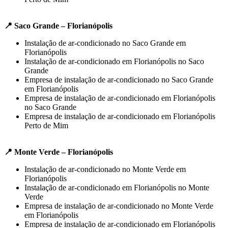
📍 Saco Grande – Florianópolis
Instalação de ar-condicionado no Saco Grande em
Florianópolis
Instalação de ar-condicionado em Florianópolis no Saco
Grande
Empresa de instalação de ar-condicionado no Saco Grande
em Florianópolis
Empresa de instalação de ar-condicionado em Florianópolis
no Saco Grande
Empresa de instalação de ar-condicionado em Florianópolis
Perto de Mim
📍 Monte Verde – Florianópolis
Instalação de ar-condicionado no Monte Verde em
Florianópolis
Instalação de ar-condicionado em Florianópolis no Monte
Verde
Empresa de instalação de ar-condicionado no Monte Verde
em Florianópolis
Empresa de instalação de ar-condicionado em Florianópolis