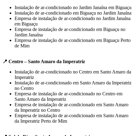
Instalação de ar-condicionado no Jardim Janaína em Biguaçu
Instalação de ar-condicionado em Biguaçu no Jardim Janaína
Empresa de instalação de ar-condicionado no Jardim Janaína
em Biguaçu
Empresa de instalação de ar-condicionado em Biguaçu no
Jardim Janaína
Empresa de instalação de ar-condicionado em Biguaçu Perto
de Mim
📍 Centro – Santo Amaro da Imperatriz
Instalação de ar-condicionado no Centro em Santo Amaro da
Imperatriz
Instalação de ar-condicionado em Santo Amaro da Imperatriz
no Centro
Empresa de instalação de ar-condicionado no Centro em
Santo Amaro da Imperatriz
Empresa de instalação de ar-condicionado em Santo Amaro
da Imperatriz no Centro
Empresa de instalação de ar-condicionado em Santo Amaro
da Imperatriz Perto de Mim