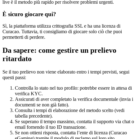
live è il metodo più rapido per risolvere problemi urgenti.
È sicuro giocare qui?
Sì, la piattaforma utilizza crittografia SSL e ha una licenza di
Curacao. Tuttavia, ti consigliamo di giocare solo ciò che puoi
permetterti di perdere.
Da sapere: come gestire un prelievo
ritardato
Se il tuo prelievo non viene elaborato entro i tempi previsti, segui
questi passi:
Controlla lo stato nel tuo profilo: potrebbe essere in attesa di
verifica KYC.
Assicurati di aver completato la verifica documentale (invia i
documenti se non già fatto).
Consulta i tempi di elaborazione del metodo scelto (vedi
tabella precedente).
Se superano il tempo massimo, contatta il supporto via chat o
email fornendo il tuo ID transazione.
Se non ottieni risposta, contatta l’ente di licenza (Curacao
eGaming) tramite il modulo di reclamo sul loro sito.