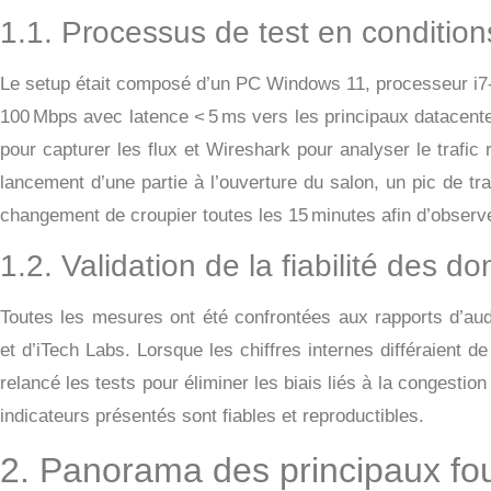
1.1. Processus de test en condition
Le setup était composé d’un PC Windows 11, processeur i7‑
100 Mbps avec latence < 5 ms vers les principaux datacent
pour capturer les flux et Wireshark pour analyser le trafic
lancement d’une partie à l’ouverture du salon, un pic de tra
changement de croupier toutes les 15 minutes afin d’observer 
1.2. Validation de la fiabilité des d
Toutes les mesures ont été confrontées aux rapports d’
et d’iTech Labs. Lorsque les chiffres internes différaient 
relancé les tests pour éliminer les biais liés à la congestion
indicateurs présentés sont fiables et reproductibles.
2. Panorama des principaux fou