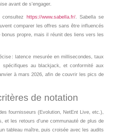
mise avant de s’engager.
s, consultez
https://www.sabella.fr/
. Sabella se
vent comparer les offres sans être influencés
 bonus propre, mais il réunit des liens vers les
cise : latence mesurée en millisecondes, taux
 spécifiques au blackjack, et conformité aux
anvier à mars 2026, afin de couvrir les pics de
ritères de notation
es fournisseurs (Evolution, NetEnt Live, etc.),
s, et les retours d’une communauté de plus de
n tableau maître, puis croisée avec les audits