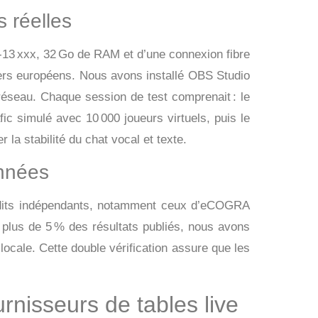
s réelles
13 xxx, 32 Go de RAM et d’une connexion fibre
ers européens. Nous avons installé OBS Studio
 réseau. Chaque session de test comprenait : le
fic simulé avec 10 000 joueurs virtuels, puis le
la stabilité du chat vocal et texte.
onnées
audits indépendants, notamment ceux d’eCOGRA
de plus de 5 % des résultats publiés, nous avons
 locale. Cette double vérification assure que les
rnisseurs de tables live