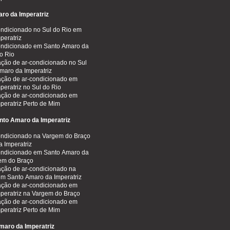
aro da Imperatriz
ondicionado no Sul do Rio em
peratriz
condicionado em Santo Amaro da
do Rio
ação de ar-condicionado no Sul
maro da Imperatriz
ação de ar-condicionado em
eratriz no Sul do Rio
ação de ar-condicionado em
peratriz Perto de Mim
nto Amaro da Imperatriz
condicionado na Vargem do Braço
 Imperatriz
condicionado em Santo Amaro da
gem do Braço
ação de ar-condicionado na
m Santo Amaro da Imperatriz
ação de ar-condicionado em
peratriz na Vargem do Braço
ação de ar-condicionado em
peratriz Perto de Mim
maro da Imperatriz