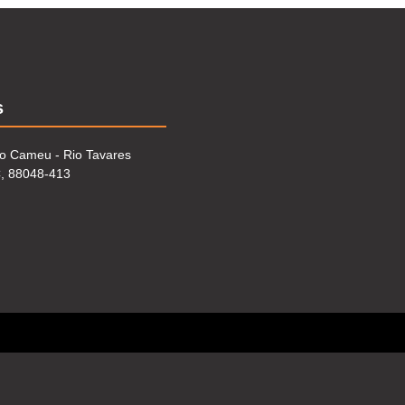
s
o Cameu - Rio Tavares
C, 88048-413