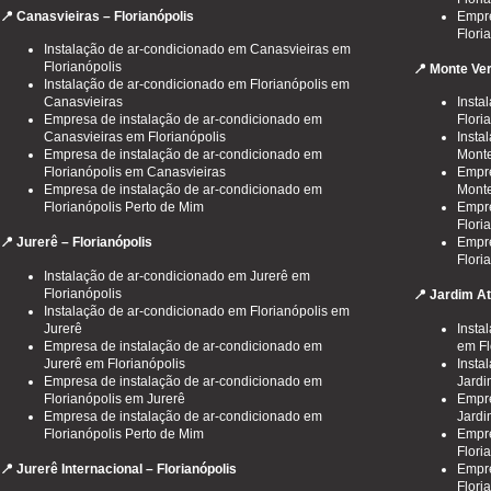
📍 Canasvieiras – Florianópolis
Empre
Flori
Instalação de ar-condicionado em Canasvieiras em
Florianópolis
📍 Monte Ver
Instalação de ar-condicionado em Florianópolis em
Canasvieiras
Insta
Empresa de instalação de ar-condicionado em
Flori
Canasvieiras em Florianópolis
Insta
Empresa de instalação de ar-condicionado em
Mont
Florianópolis em Canasvieiras
Empre
Empresa de instalação de ar-condicionado em
Monte
Florianópolis Perto de Mim
Empre
Flori
📍 Jurerê – Florianópolis
Empre
Flori
Instalação de ar-condicionado em Jurerê em
Florianópolis
📍 Jardim At
Instalação de ar-condicionado em Florianópolis em
Jurerê
Insta
Empresa de instalação de ar-condicionado em
em Fl
Jurerê em Florianópolis
Insta
Empresa de instalação de ar-condicionado em
Jardi
Florianópolis em Jurerê
Empre
Empresa de instalação de ar-condicionado em
Jardi
Florianópolis Perto de Mim
Empre
Flori
📍 Jurerê Internacional – Florianópolis
Empre
Flori