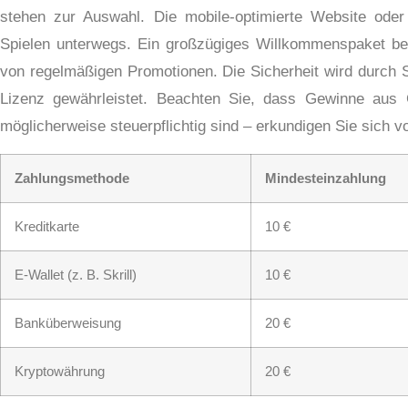
stehen zur Auswahl. Die mobile-optimierte Website ode
Spielen unterwegs. Ein großzügiges Willkommenspaket belo
von regelmäßigen Promotionen. Die Sicherheit wird durch 
Lizenz gewährleistet. Beachten Sie, dass Gewinne aus C
möglicherweise steuerpflichtig sind – erkundigen Sie sich v
Zahlungsmethode
Mindesteinzahlung
Kreditkarte
10 €
E-Wallet (z. B. Skrill)
10 €
Banküberweisung
20 €
Kryptowährung
20 €