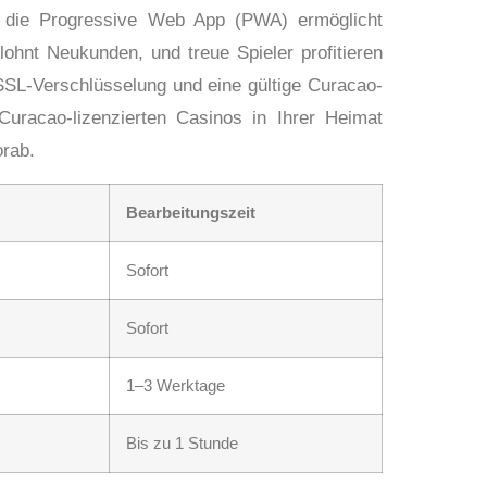
r die Progressive Web App (PWA) ermöglicht
hnt Neukunden, und treue Spieler profitieren
SSL-Verschlüsselung und eine gültige Curacao-
uracao-lizenzierten Casinos in Ihrer Heimat
orab.
Bearbeitungszeit
Sofort
Sofort
1–3 Werktage
Bis zu 1 Stunde