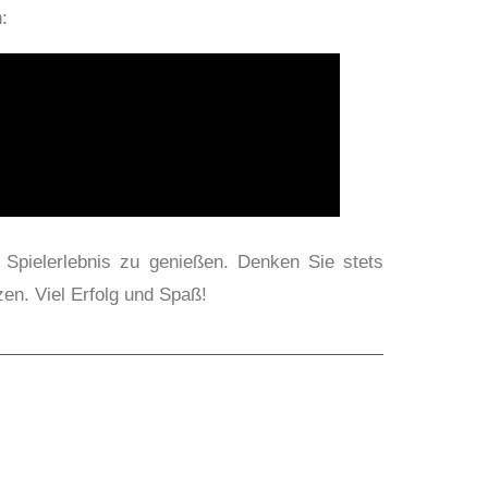
:
r Spielerlebnis zu genießen. Denken Sie stets
zen. Viel Erfolg und Spaß!