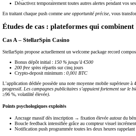
Désactivez temporairement toutes autres alertes pendant vos sessio
En traitant chaque push comme
une opportunité précise
, vous transfo
Études de cas : plateformes qui combinen
Cas A – StellarSpin Casino
StellarSpin propose actuellement un welcome package record compos
Bonus dépôt initial :
150 % jusqu’à €500
200 free spins
répartis sur cinq jours
Crypto‐deposit minimum :
0,001 BTC
L’application dédiée possède una note moyenne mobile supérieure à 4
progressif.
Les campagnes publicitaires s’appuient fortement sur le bi
≥96 %, volatilité élevée
)
.
Points psychologiques exploités
Ancrage massif dès inscription → fixation élevée autour du bén
Boucle feedback intensifiée grâce au compteur visuel incrémental
Notification push programmée toutes les deux heures rappelant « 