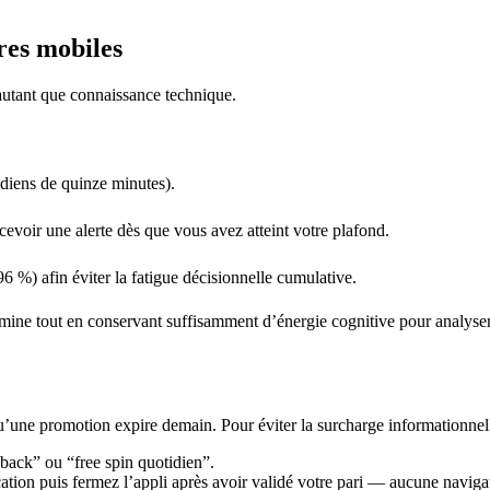
res mobiles
autant que connaissance technique.
idiens de quinze minutes).
cevoir une alerte dès que vous avez atteint votre plafond.
<96 %) afin éviter la fatigue décisionnelle cumulative.
mine tout en conservant suffisamment d’énergie cognitive pour analys
u’une promotion expire demain. Pour éviter la surcharge informationnell
back” ou “free spin quotidien”.
tion puis fermez l’appli après avoir validé votre pari — aucune navigat