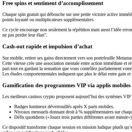
Free spins et sentiment d’accomplissement
Chaque spin gratuit qui débouche sur une petite victoire active imméd
points loyauté ou multiplicateurs supplémentaires.
Ce cycle encourage non seulement la répétition mais aussi l’idée erroné
ne pas perdre leur élan”.
Cash‑out rapide et impulsion d’achat
Sur mobile, retirer ses gains directement vers son portefeuille Metam
Cette vitesse crée une association mentale entre action immédiate et ré
pari tout en gardant la sensation que vous contrôlez parfaitement votre
Les études comportementales indiquent que plus le délai entre gain et c
Gamification des programmes VIP via applis mobiles
Les meilleurs casinos crypto proposent aujourd’hui des systèmes VIP b
Badges lumineux déverrouillés après X paris mobiles.
Niveaux mensuels donnant droit à % supplémentaires sur chaqu
Défis quotidiens (« Jouez trois parties différentes avant minuit »
Ce dispositif transforme chaque session en mission ludique plutôt qu’e