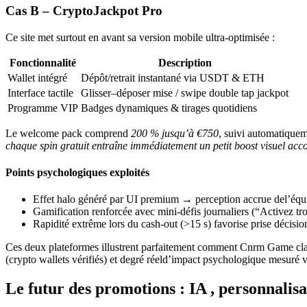
Cas B – CryptoJackpot Pro
Ce site met surtout en avant sa version mobile ultra‑optimisée :
Fonctionnalité
Description
Wallet intégré
Dépôt/retrait instantané via USDT & ETH
Interface tactile
Glisser–déposer mise / swipe double tap jackpot
Programme VIP
Badges dynamiques & tirages quotidiens
Le welcome pack comprend
200 % jusqu’à €750
, suivi automatique
chaque spin gratuit entraîne immédiatement un petit boost visuel acco
Points psychologiques exploités
Effet halo généré par UI premium → perception accrue del’équi
Gamification renforcée avec mini-défis journaliers (“Activez troi
Rapidité extrême lors du cash-out (>15 s) favorise prise décisio
Ces deux plateformes illustrent parfaitement comment Cnrm Game classe 
(crypto wallets vérifiés) et degré réeld’impact psychologique mesuré v
Le futur des promotions : IA , personnalis