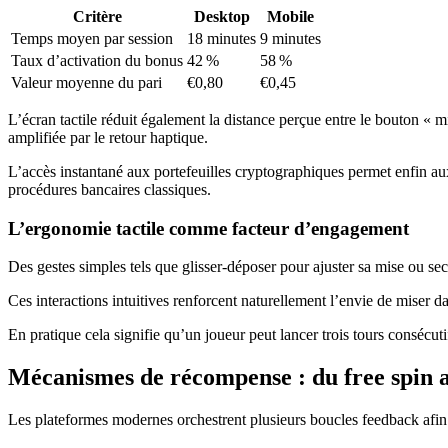
Critère
Desktop
Mobile
Temps moyen par session
18 minutes
9 minutes
Taux d’activation du bonus
42 %
58 %
Valeur moyenne du pari
€0,80
€0,45
L’écran tactile réduit également la distance perçue entre le bouton « m
amplifiée par le retour haptique.
L’accès instantané aux portefeuilles cryptographiques permet enfin au
procédures bancaires classiques.
L’ergonomie tactile comme facteur d’engagement
Des gestes simples tels que glisser‑déposer pour ajuster sa mise ou s
Ces interactions intuitives renforcent naturellement l’envie de miser 
En pratique cela signifie qu’un joueur peut lancer trois tours consécuti
Mécanismes de récompense : du free spin a
Les plateformes modernes orchestrent plusieurs boucles feedback afi