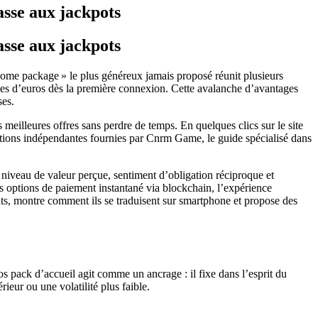
asse aux jackpots
asse aux jackpots
come package » le plus généreux jamais proposé réunit plusieurs
nes d’euros dès la première connexion. Cette avalanche d’avantages
ses.
eilleures offres sans perdre de temps. En quelques clics sur le site
luations indépendantes fournies par Cnrm Game, le guide spécialisé dans
iveau de valeur perçue, sentiment d’obligation réciproque et
s options de paiement instantané via blockchain, l’expérience
ts, montre comment ils se traduisent sur smartphone et propose des
s pack d’accueil agit comme un ancrage : il fixe dans l’esprit du
ieur ou une volatilité plus faible.