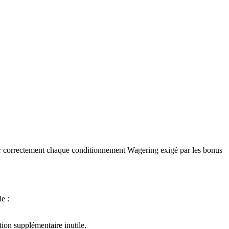
er correctement chaque conditionnement Wagering exigé par les bonus
e :
ion supplémentaire inutile.