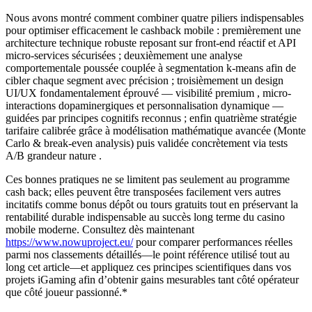
Nous avons montré comment combiner quatre piliers indispensables
pour optimiser efficacement le cashback mobile : premièrement une
architecture technique robuste reposant sur front‑end réactif et API
micro‑services sécurisées ; deuxièmement une analyse
comportementale poussée couplée à segmentation k‑means afin de
cibler chaque segment avec précision ; troisièmement un design
UI/UX fondamentalement éprouvé — visibilité premium , micro‐
interactions dopaminergiques et personnalisation dynamique —
guidées par principes cognitifs reconnus ; enfin quatrième stratégie
tarifaire calibrée grâce à modélisation mathématique avancée (Monte
Carlo & break-even analysis) puis validée concrètement via tests
A/B grandeur nature .
Ces bonnes pratiques ne se limitent pas seulement au programme
cash back; elles peuvent être transposées facilement vers autres
incitatifs comme bonus dépôt ou tours gratuits tout en préservant la
rentabilité durable indispensable au succès long terme du casino
mobile moderne.​ Consultez dès maintenant
https://www.nowuproject.eu/
pour comparer performances réelles
parmi nos classements détaillés—le point référence utilisé tout au
long cet article—et appliquez ces principes scientifiques dans vos
projets iGaming afin d’obtenir gains mesurables tant côté opérateur
que côté joueur passionné.*