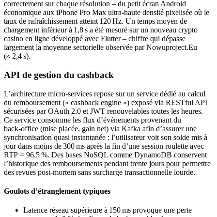
correctement sur chaque résolution – du petit écran Android
économique aux iPhone Pro Max ultra‑haute densité pixelisée où le
taux de rafraîchissement atteint 120 Hz. Un temps moyen de
chargement inférieur à 1,8 s a été mesuré sur un nouveau crypto
casino en ligne développé avec Flutter – chiffre qui dépasse
largement la moyenne sectorielle observée par Nowuproject.Eu
(≈ 2,4 s).
API de gestion du cashback
L’architecture micro‑services repose sur un service dédié au calcul
du remboursement (« cashback engine ») exposé via RESTful API
sécurisées par OAuth 2.0 et JWT renouvelables toutes les heures.
Ce service consomme les flux d’événements provenant du
back‑office (mise placée, gain net) via Kafka afin d’assurer une
synchronisation quasi instantanée : l’utilisateur voit son solde mis à
jour dans moins de 300 ms après la fin d’une session roulette avec
RTP = 96,5 %. Des bases NoSQL comme DynamoDB conservent
l’historique des remboursements pendant trente jours pour permettre
des revues post‑mortem sans surcharge transactionnelle lourde.
Goulots d’étranglement typiques
Latence réseau supérieure à 150 ms provoque une perte