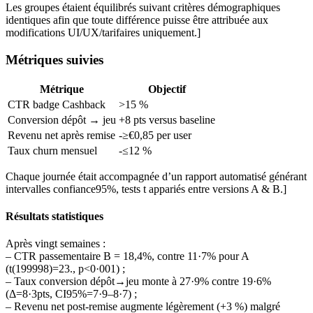
Les groupes étaient équilibrés suivant critères démographiques
identiques afin que toute différence puisse être attribuée aux
modifications UI/UX/tarifaires uniquement.]
Métriques suivies
Métrique
Objectif
CTR badge Cashback
>15 %
Conversion dépôt → jeu
+8 pts versus baseline
Revenu net après remise
-≥€0,85 per user
Taux churn mensuel
-≤12 %
Chaque journée était accompagnée d’un rapport automatisé générant
intervalles confiance95%, tests t appariés entre versions A & B.]
Résultats statistiques
Après vingt semaines :
– CTR passementaire B = 18,4%, contre 11·7% pour A
(t(199998)=23., p<0·001) ;
– Taux conversion dépôt→jeu monte à 27·9% contre 19·6%
(Δ=8·3pts, CI95%=7·9–8·7) ;
– Revenu net post-remise augmente légèrement (+3 %) malgré