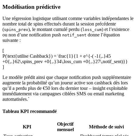
Modélisation prédictive
Une régression logistique utilisant comme variables indépendantes le
nombre total de spins effectués durant la session précédente
(
), le montant cumulé perdu (
) et l’existence
spins_prev
loss_cum
ou non d’une notification push
donne l’équation
notif_sent
suivante :
[
P(\text{utilise Cashback}) = \frac{1}{1 + e^{-( -1{,.}45
+0{,.}62\,spins_prev +0{,.}34\,loss_cum +0{,.}27\,notif_sent)}}
]
Le modèle prédit ainsi que chaque notification push supplémentaire
augmente la probabilité qu’un joueur active son cashback dès lors
qu’il a perdu plus de €50 lors du dernier tour – insight exploitable
immédiatement via campagnes ciblées SMS ou email marketing
automatisées.`
Tableau KPI recommandé
Objectif
KPI
Méthode de suivi
mensuel