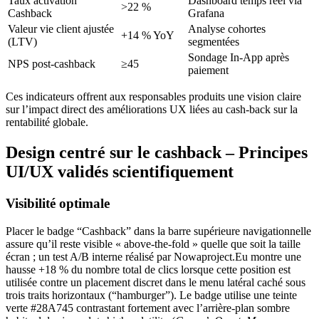
Taux activation
Dashboard temps réel via
>22 %
Cashback
Grafana
Valeur vie client ajustée
Analyse cohortes
+14 % YoY
(LTV)
segmentées
Sondage In‑App après
NPS post‑cashback
≥45
paiement
Ces indicateurs offrent aux responsables produits une vision claire
sur l’impact direct des améliorations UX liées au cash‑back sur la
rentabilité globale.
Design centré sur le cashback – Principes
UI/UX validés scientifiquement
Visibilité optimale
Placer le badge “Cashback” dans la barre supérieure navigationnelle
assure qu’il reste visible « above‑the‑fold » quelle que soit la taille
écran ; un test A/B interne réalisé par Nowaproject.Eu montre une
hausse +18 % du nombre total de clics lorsque cette position est
utilisée contre un placement discret dans le menu latéral caché sous
trois traits horizontaux (“hamburger”). Le badge utilise une teinte
verte #28A745 contrastant fortement avec l’arrière‑plan sombre