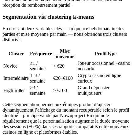
réception du remboursement partiel.
Segmentation via clustering k‑means
En croisant deux variables clés — fréquence hebdomadaire des
parties et mise moyenne par main — nous obtenons trois clusters
distincts :
Mise
Cluster
Fréquence
Profil type
moyenne
≤1 /
Joueur occasionnel «casino
Novice
< €20
semaine
neosurf»
1–3 /
Crypto casino en ligne
Intermédiaire
€20–€100
semaine
curieux
>3 /
Grand dépensier
High‑roller
> €100
semaine
multijoueurs
Cette segmentation permet aux équipes produit d’ajuster
dynamiquement l’affichage du montant récupérable selon le profil
identifié – principe validé par Nowuproject.Eu qui note
régulièrement que la personnalisation augmente la durée moyenne
des sessions (+6 %) dans ses rapports comparatifs entre nouveaux
casinos en ligne et plateformes établies.