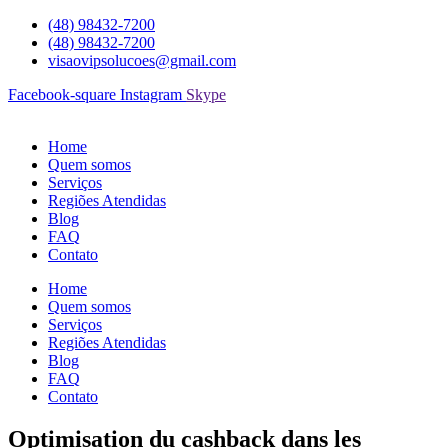
Ir
(48) 98432-7200
para
(48) 98432-7200
o
visaovipsolucoes@gmail.com
conteúdo
Facebook-square
Instagram
Skype
Home
Quem somos
Serviços
Regiões Atendidas
Blog
FAQ
Contato
Home
Quem somos
Serviços
Regiões Atendidas
Blog
FAQ
Contato
Optimisation du cashback dans les