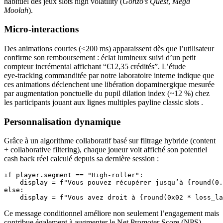
habituel des jeux slots high volatility (
Gonzo’s Quest
,
Mega
Moolah
).
Micro‑interactions
Des animations courtes (<200 ms) apparaissent dès que l’utilisateur
confirme son remboursement : éclat lumineux suivi d’un petit
compteur incrémental affichant “€12,
35
crédités”. L’étude
eye‑tracking commanditée par notre laboratoire interne indique que
ces animations déclenchent une libération dopaminergique mesurée
par augmentation ponctuelle du pupil dilation index (~12 %) chez
les participants jouant aux lignes multiples payline classic slots .
Personnalisation dynamique
Grâce à un algorithme collaboratif basé sur filtrage hybride (content
+ collaborative filtering), chaque joueur voit affiché son potentiel
cash back réel calculé depuis sa dernière session :
if player.segment == "High‐roller":

    display = f"Vous pouvez récupérer jusqu’à {round(0.
else:

Ce message conditionnel améliore non seulement l’engagement mais
contribue également à augmenter le Net Promoter Score (NPS)