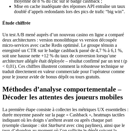
moyenne de 8 % du clic sur le badge cashback ;
Mise en cache inadéquate des réponses API entraîne un taux
doublé d’appels redondants lors des pics de trafic “big win”.
Étude chiffrée
Un test A/B mené auprès d’un nouveau casino en ligne a comparé
deux architectures : version monolithique vs version découpée
micro‑services avec cache Redis optimisé. Le groupe témoin a
enregistré un CTR sur le badge cashback passé de 4,7 % à 6,1 %,
soit une hausse nette +12 % du taux de conversion lorsqu’une
architecture allégée était déployée – résultat confirmé par un test t (p
< 0,01). Ces chiffres illustrent comment la robustesse technique se
traduit directement en valeur commerciale pour l’opérateur comme
pour le joueur avide de bonus dépôt ou tours gratuits.
Méthodes d’analyse comportementale –
Décoder les attentes des joueurs mobiles
La première étape consiste à collecter les métriques UX essentielles :
durée moyenne passée sur la page « Cashback », heatmaps tactiles
indiquant où les doigts s’arrêtent avant ou après chaque pari
(exemple classique : slot
Starburst
avec cinq paylines), ainsi que le
taux d’abandon au moment où l’on sollicite le dépôt suivant la