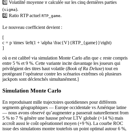
1️⃣ Volatilité moyenne
calculée sur les cinq dernières parties
V
(
).
sigma
2️⃣ Ratio RTP actuel
.
RTP_game
Le nouveau coefficient devient :
[
c = p \times \left(1 + \alpha \frac{V}{RTP_{game}}\right)
]
où α est calibré via simulation Monte Carlo afin que
reste compris
c
entre 5 % et 9 %. Cette variante incite davantage les joueurs qui
privilégient des titres haut volatile (
Book of Ra Deluxe
) tout en
protégeant l’opérateur contre les scénarios extrêmes où plusieurs
jackpots sont déclenchés simultanément.]
Simulation Monte Carlo
En reproduisant mille trajectoires quotidiennes pour différents
segments géographiques — Europe occidentale vs Amérique latine
— nous avons observé qu’augmenter
passerait naturellement from
p
5 % to 7 % génère une hausse prévue LTV globale (+14 %) mais
accroît aussi le coût opérationnel moyen (+9 %). La courbe ROC
issue des simulations montre toutefois un point optimal autour 6 %,