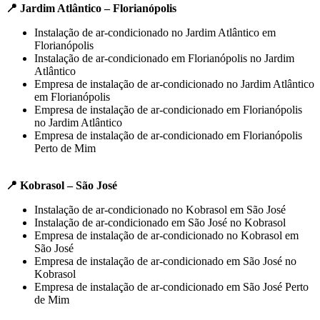
📍 Jardim Atlântico – Florianópolis
Instalação de ar-condicionado no Jardim Atlântico em
Florianópolis
Instalação de ar-condicionado em Florianópolis no Jardim
Atlântico
Empresa de instalação de ar-condicionado no Jardim Atlântico
em Florianópolis
Empresa de instalação de ar-condicionado em Florianópolis
no Jardim Atlântico
Empresa de instalação de ar-condicionado em Florianópolis
Perto de Mim
📍 Kobrasol – São José
Instalação de ar-condicionado no Kobrasol em São José
Instalação de ar-condicionado em São José no Kobrasol
Empresa de instalação de ar-condicionado no Kobrasol em
São José
Empresa de instalação de ar-condicionado em São José no
Kobrasol
Empresa de instalação de ar-condicionado em São José Perto
de Mim