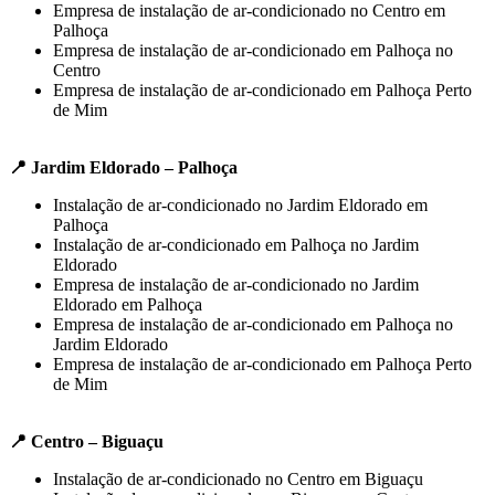
Empresa de instalação de ar-condicionado no Centro em
Palhoça
Empresa de instalação de ar-condicionado em Palhoça no
Centro
Empresa de instalação de ar-condicionado em Palhoça Perto
de Mim
📍 Jardim Eldorado – Palhoça
Instalação de ar-condicionado no Jardim Eldorado em
Palhoça
Instalação de ar-condicionado em Palhoça no Jardim
Eldorado
Empresa de instalação de ar-condicionado no Jardim
Eldorado em Palhoça
Empresa de instalação de ar-condicionado em Palhoça no
Jardim Eldorado
Empresa de instalação de ar-condicionado em Palhoça Perto
de Mim
📍 Centro – Biguaçu
Instalação de ar-condicionado no Centro em Biguaçu