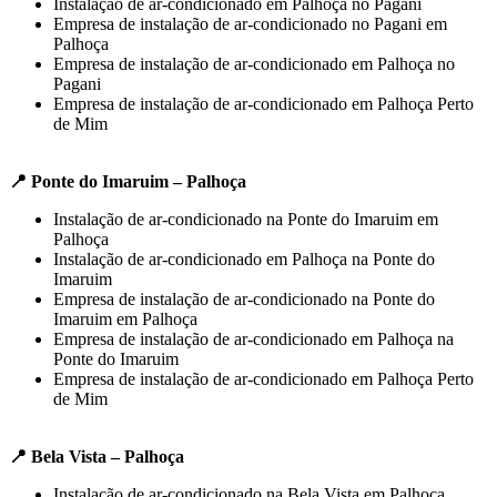
Instalação de ar-condicionado em Palhoça no Pagani
Empresa de instalação de ar-condicionado no Pagani em
Palhoça
Empresa de instalação de ar-condicionado em Palhoça no
Pagani
Empresa de instalação de ar-condicionado em Palhoça Perto
de Mim
📍 Ponte do Imaruim – Palhoça
Instalação de ar-condicionado na Ponte do Imaruim em
Palhoça
Instalação de ar-condicionado em Palhoça na Ponte do
Imaruim
Empresa de instalação de ar-condicionado na Ponte do
Imaruim em Palhoça
Empresa de instalação de ar-condicionado em Palhoça na
Ponte do Imaruim
Empresa de instalação de ar-condicionado em Palhoça Perto
de Mim
📍 Bela Vista – Palhoça
Instalação de ar-condicionado na Bela Vista em Palhoça