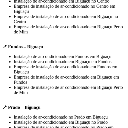
Instalação de ar-condicionado em Biguaçu no Centro
Empresa de instalação de ar-condicionado no Centro em
Biguaçu
Empresa de instalação de ar-condicionado em Biguaçu no
Centro
Empresa de instalação de ar-condicionado em Biguaçu Perto
de Mim
📍 Fundos – Biguaçu
Instalação de ar-condicionado em Fundos em Biguaçu
Instalação de ar-condicionado em Biguaçu em Fundos
Empresa de instalação de ar-condicionado em Fundos em
Biguaçu
Empresa de instalação de ar-condicionado em Biguaçu em
Fundos
Empresa de instalação de ar-condicionado em Biguaçu Perto
de Mim
📍 Prado – Biguaçu
Instalação de ar-condicionado no Prado em Biguaçu
Instalação de ar-condicionado em Biguaçu no Prado
Empresa de instalação de ar-condicionado no Prado em