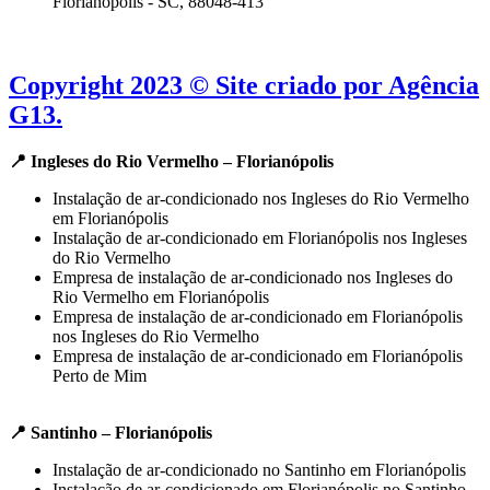
Florianópolis - SC, 88048-413
Copyright 2023 © Site criado por Agência
G13.
📍 Ingleses do Rio Vermelho – Florianópolis
Instalação de ar-condicionado nos Ingleses do Rio Vermelho
em Florianópolis
Instalação de ar-condicionado em Florianópolis nos Ingleses
do Rio Vermelho
Empresa de instalação de ar-condicionado nos Ingleses do
Rio Vermelho em Florianópolis
Empresa de instalação de ar-condicionado em Florianópolis
nos Ingleses do Rio Vermelho
Empresa de instalação de ar-condicionado em Florianópolis
Perto de Mim
📍 Santinho – Florianópolis
Instalação de ar-condicionado no Santinho em Florianópolis
Instalação de ar-condicionado em Florianópolis no Santinho