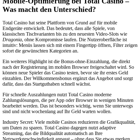
Mobile‑Optimierung bei Total Casino –
Was macht den Unterschied?
Total Casino hat seine Plattform von Grund auf für mobile
Endgeräte entwickelt. Das bedeutet, dass alle Spiele, von
klassischen Tischvarianten bis zu den neuesten Video‑Slots wie
Dragonia
, ohne Kompromisse laufen. Die Nutzeroberfläche ist
intuitiv: Menüs lassen sich mit einem Fingertipp öffnen, Filter zeigen
sofort die gewünschten Kategorien an.
Ein weiteres Highlight ist die Bonus‑ohne‑Einzahlung, die direkt
nach der Registrierung im mobilen Browser freigeschaltet wird. So
können neue Spieler das Casino testen, bevor sie ihr erstes Geld
einzahlen. Der Willkommensbonus ergänzt das Angebot und sorgt
dafür, dass das Startguthaben schnell wächst.
Für schnelle Auszahlungen nutzt Total Casino moderne
Zahlungslösungen, die per App oder Browser in wenigen Minuten
bearbeitet werden. Das ist besonders wichtig, wenn Sie unterwegs
sind und nicht wochenlang auf Ihr Geld warten wollen.
Industry Secret: Viele mobile Casinos reduzieren die Grafikqualität,
um Daten zu sparen. Total Casino dagegen nutzt adaptive
Streaming, das die Bildqualität automatisch an Ihre
Netzwerkgeschwindigkeit anpasst – ohne dass Sie etwas merken.