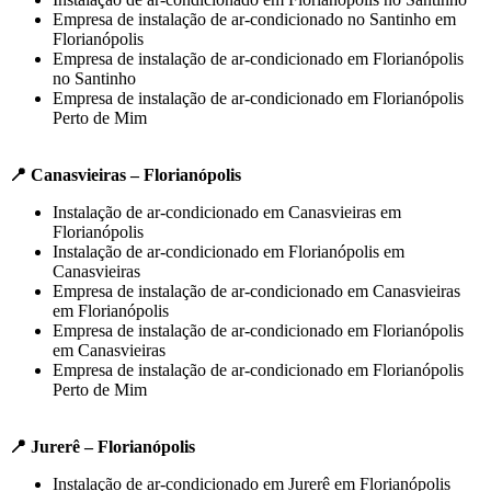
Empresa de instalação de ar-condicionado no Santinho em
Florianópolis
Empresa de instalação de ar-condicionado em Florianópolis
no Santinho
Empresa de instalação de ar-condicionado em Florianópolis
Perto de Mim
📍 Canasvieiras – Florianópolis
Instalação de ar-condicionado em Canasvieiras em
Florianópolis
Instalação de ar-condicionado em Florianópolis em
Canasvieiras
Empresa de instalação de ar-condicionado em Canasvieiras
em Florianópolis
Empresa de instalação de ar-condicionado em Florianópolis
em Canasvieiras
Empresa de instalação de ar-condicionado em Florianópolis
Perto de Mim
📍 Jurerê – Florianópolis
Instalação de ar-condicionado em Jurerê em Florianópolis