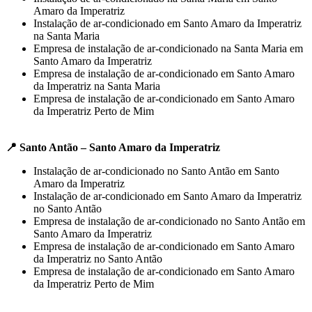
Amaro da Imperatriz
Instalação de ar-condicionado em Santo Amaro da Imperatriz
na Santa Maria
Empresa de instalação de ar-condicionado na Santa Maria em
Santo Amaro da Imperatriz
Empresa de instalação de ar-condicionado em Santo Amaro
da Imperatriz na Santa Maria
Empresa de instalação de ar-condicionado em Santo Amaro
da Imperatriz Perto de Mim
📍 Santo Antão – Santo Amaro da Imperatriz
Instalação de ar-condicionado no Santo Antão em Santo
Amaro da Imperatriz
Instalação de ar-condicionado em Santo Amaro da Imperatriz
no Santo Antão
Empresa de instalação de ar-condicionado no Santo Antão em
Santo Amaro da Imperatriz
Empresa de instalação de ar-condicionado em Santo Amaro
da Imperatriz no Santo Antão
Empresa de instalação de ar-condicionado em Santo Amaro
da Imperatriz Perto de Mim