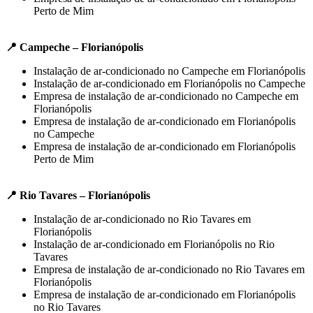
Perto de Mim
📍 Campeche – Florianópolis
Instalação de ar-condicionado no Campeche em Florianópolis
Instalação de ar-condicionado em Florianópolis no Campeche
Empresa de instalação de ar-condicionado no Campeche em
Florianópolis
Empresa de instalação de ar-condicionado em Florianópolis
no Campeche
Empresa de instalação de ar-condicionado em Florianópolis
Perto de Mim
📍 Rio Tavares – Florianópolis
Instalação de ar-condicionado no Rio Tavares em
Florianópolis
Instalação de ar-condicionado em Florianópolis no Rio
Tavares
Empresa de instalação de ar-condicionado no Rio Tavares em
Florianópolis
Empresa de instalação de ar-condicionado em Florianópolis
no Rio Tavares