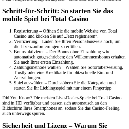
Schritt‑für‑Schritt: So starten Sie das
mobile Spiel bei Total Casino
Registrierung – Öffnen Sie die mobile Website von Total
Casino und klicken Sie auf „Jetzt registrieren“.
Verifizierung – Laden Sie Ihren Personalausweis hoch, um
die Lizenzanforderungen zu erfüllen.
Bonus aktivieren – Der Bonus ohne Einzahlung wird
automatisch gutgeschrieben; den Willkommensbonus erhalten
Sie nach Ihrer ersten Einzahlung.
Zahlungsmethode wählen – Wählen Sie Sofortüberweisung,
Trustly oder eine Kreditkarte für blitzschnelle Ein‑ und
Auszahlungen.
Spiel auswählen – Durchstöbern Sie die Kategorien und
starten Sie Ihr Lieblingsspiel mit nur einem Fingertipp.
Did You Know? Die meisten Live‑Dealer‑Spiele bei Total Casino
sind in HD verfügbar und passen sich automatisch an den
Bildschirm Ihres Smartphones an, sodass Sie das Casino‑Feeling
auch unterwegs spüren.
Sicherheit und Lizenz – Warum Sie