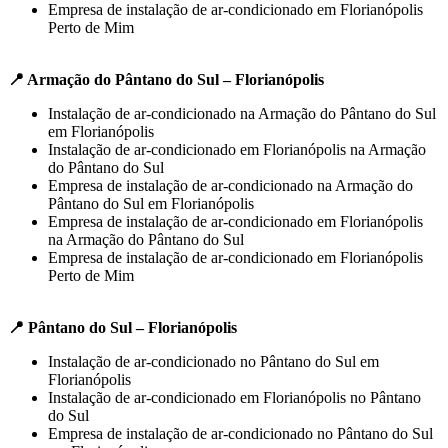
Empresa de instalação de ar-condicionado em Florianópolis
Perto de Mim
📍 Armação do Pântano do Sul – Florianópolis
Instalação de ar-condicionado na Armação do Pântano do Sul
em Florianópolis
Instalação de ar-condicionado em Florianópolis na Armação
do Pântano do Sul
Empresa de instalação de ar-condicionado na Armação do
Pântano do Sul em Florianópolis
Empresa de instalação de ar-condicionado em Florianópolis
na Armação do Pântano do Sul
Empresa de instalação de ar-condicionado em Florianópolis
Perto de Mim
📍 Pântano do Sul – Florianópolis
Instalação de ar-condicionado no Pântano do Sul em
Florianópolis
Instalação de ar-condicionado em Florianópolis no Pântano
do Sul
Empresa de instalação de ar-condicionado no Pântano do Sul