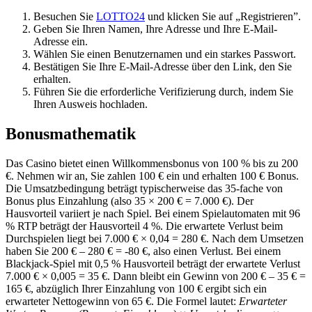
Besuchen Sie
LOTTO24
und klicken Sie auf „Registrieren”.
Geben Sie Ihren Namen, Ihre Adresse und Ihre E-Mail-
Adresse ein.
Wählen Sie einen Benutzernamen und ein starkes Passwort.
Bestätigen Sie Ihre E-Mail-Adresse über den Link, den Sie
erhalten.
Führen Sie die erforderliche Verifizierung durch, indem Sie
Ihren Ausweis hochladen.
Bonusmathematik
Das Casino bietet einen Willkommensbonus von 100 % bis zu 200
€. Nehmen wir an, Sie zahlen 100 € ein und erhalten 100 € Bonus.
Die Umsatzbedingung beträgt typischerweise das 35-fache von
Bonus plus Einzahlung (also 35 × 200 € = 7.000 €). Der
Hausvorteil variiert je nach Spiel. Bei einem Spielautomaten mit 96
% RTP beträgt der Hausvorteil 4 %. Die erwartete Verlust beim
Durchspielen liegt bei 7.000 € × 0,04 = 280 €. Nach dem Umsetzen
haben Sie 200 € – 280 € = -80 €, also einen Verlust. Bei einem
Blackjack-Spiel mit 0,5 % Hausvorteil beträgt der erwartete Verlust
7.000 € × 0,005 = 35 €. Dann bleibt ein Gewinn von 200 € – 35 € =
165 €, abzüglich Ihrer Einzahlung von 100 € ergibt sich ein
erwarteter Nettogewinn von 65 €. Die Formel lautet:
Erwarteter