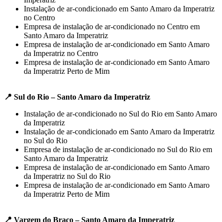
Instalação de ar-condicionado em Santo Amaro da Imperatriz
no Centro
Empresa de instalação de ar-condicionado no Centro em
Santo Amaro da Imperatriz
Empresa de instalação de ar-condicionado em Santo Amaro
da Imperatriz no Centro
Empresa de instalação de ar-condicionado em Santo Amaro
da Imperatriz Perto de Mim
📍 Sul do Rio – Santo Amaro da Imperatriz
Instalação de ar-condicionado no Sul do Rio em Santo Amaro
da Imperatriz
Instalação de ar-condicionado em Santo Amaro da Imperatriz
no Sul do Rio
Empresa de instalação de ar-condicionado no Sul do Rio em
Santo Amaro da Imperatriz
Empresa de instalação de ar-condicionado em Santo Amaro
da Imperatriz no Sul do Rio
Empresa de instalação de ar-condicionado em Santo Amaro
da Imperatriz Perto de Mim
📍 Vargem do Braço – Santo Amaro da Imperatriz