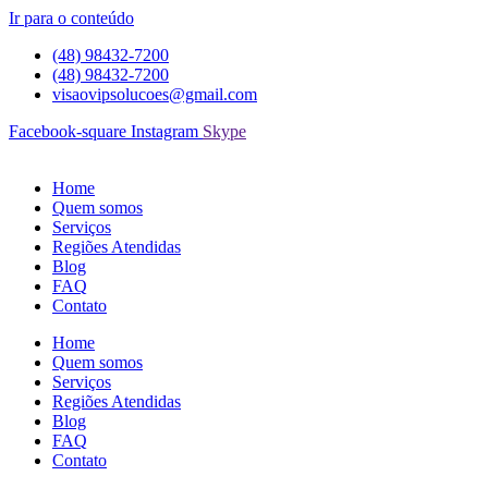
Ir para o conteúdo
(48) 98432-7200
(48) 98432-7200
visaovipsolucoes@gmail.com
Facebook-square
Instagram
Skype
Home
Quem somos
Serviços
Regiões Atendidas
Blog
FAQ
Contato
Home
Quem somos
Serviços
Regiões Atendidas
Blog
FAQ
Contato