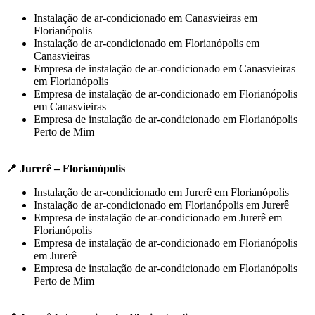
Instalação de ar-condicionado em Canasvieiras em
Florianópolis
Instalação de ar-condicionado em Florianópolis em
Canasvieiras
Empresa de instalação de ar-condicionado em Canasvieiras
em Florianópolis
Empresa de instalação de ar-condicionado em Florianópolis
em Canasvieiras
Empresa de instalação de ar-condicionado em Florianópolis
Perto de Mim
📍 Jurerê – Florianópolis
Instalação de ar-condicionado em Jurerê em Florianópolis
Instalação de ar-condicionado em Florianópolis em Jurerê
Empresa de instalação de ar-condicionado em Jurerê em
Florianópolis
Empresa de instalação de ar-condicionado em Florianópolis
em Jurerê
Empresa de instalação de ar-condicionado em Florianópolis
Perto de Mim