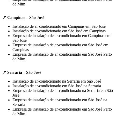
de Mim
📍 Campinas – São José
Instalação de ar-condicionado em Campinas em São José
Instalação de ar-condicionado em São José em Campinas
Empresa de instalação de ar-condicionado em Campinas em
São José
Empresa de instalação de ar-condicionado em São José em
Campinas
Empresa de instalação de ar-condicionado em São José Perto
de Mim
📍 Serraria – São José
Instalação de ar-condicionado na Serraria em São José
Instalação de ar-condicionado em São José na Serraria
Empresa de instalação de ar-condicionado na Serraria em São
José
Empresa de instalação de ar-condicionado em São José na
Serraria
Empresa de instalação de ar-condicionado em São José Perto
de Mim