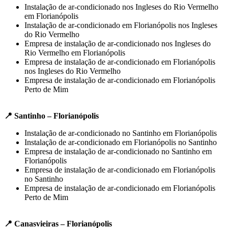
Instalação de ar-condicionado nos Ingleses do Rio Vermelho
em Florianópolis
Instalação de ar-condicionado em Florianópolis nos Ingleses
do Rio Vermelho
Empresa de instalação de ar-condicionado nos Ingleses do
Rio Vermelho em Florianópolis
Empresa de instalação de ar-condicionado em Florianópolis
nos Ingleses do Rio Vermelho
Empresa de instalação de ar-condicionado em Florianópolis
Perto de Mim
📍 Santinho – Florianópolis
Instalação de ar-condicionado no Santinho em Florianópolis
Instalação de ar-condicionado em Florianópolis no Santinho
Empresa de instalação de ar-condicionado no Santinho em
Florianópolis
Empresa de instalação de ar-condicionado em Florianópolis
no Santinho
Empresa de instalação de ar-condicionado em Florianópolis
Perto de Mim
📍 Canasvieiras – Florianópolis