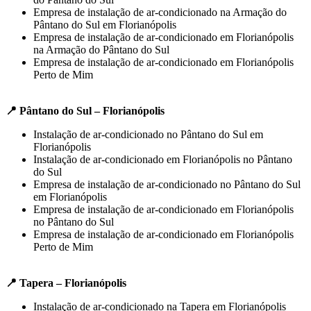
Empresa de instalação de ar-condicionado na Armação do
Pântano do Sul em Florianópolis
Empresa de instalação de ar-condicionado em Florianópolis
na Armação do Pântano do Sul
Empresa de instalação de ar-condicionado em Florianópolis
Perto de Mim
📍 Pântano do Sul – Florianópolis
Instalação de ar-condicionado no Pântano do Sul em
Florianópolis
Instalação de ar-condicionado em Florianópolis no Pântano
do Sul
Empresa de instalação de ar-condicionado no Pântano do Sul
em Florianópolis
Empresa de instalação de ar-condicionado em Florianópolis
no Pântano do Sul
Empresa de instalação de ar-condicionado em Florianópolis
Perto de Mim
📍 Tapera – Florianópolis
Instalação de ar-condicionado na Tapera em Florianópolis