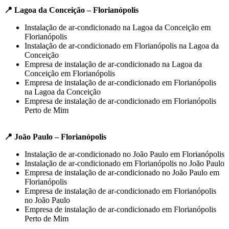
📍 Lagoa da Conceição – Florianópolis
Instalação de ar-condicionado na Lagoa da Conceição em
Florianópolis
Instalação de ar-condicionado em Florianópolis na Lagoa da
Conceição
Empresa de instalação de ar-condicionado na Lagoa da
Conceição em Florianópolis
Empresa de instalação de ar-condicionado em Florianópolis
na Lagoa da Conceição
Empresa de instalação de ar-condicionado em Florianópolis
Perto de Mim
📍 João Paulo – Florianópolis
Instalação de ar-condicionado no João Paulo em Florianópolis
Instalação de ar-condicionado em Florianópolis no João Paulo
Empresa de instalação de ar-condicionado no João Paulo em
Florianópolis
Empresa de instalação de ar-condicionado em Florianópolis
no João Paulo
Empresa de instalação de ar-condicionado em Florianópolis
Perto de Mim