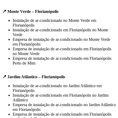
📍 Monte Verde – Florianópolis
Instalação de ar-condicionado no Monte Verde em
Florianópolis
Instalação de ar-condicionado em Florianópolis no Monte
Verde
Empresa de instalação de ar-condicionado no Monte Verde
em Florianópolis
Empresa de instalação de ar-condicionado em Florianópolis
no Monte Verde
Empresa de instalação de ar-condicionado em Florianópolis
Perto de Mim
📍 Jardim Atlântico – Florianópolis
Instalação de ar-condicionado no Jardim Atlântico em
Florianópolis
Instalação de ar-condicionado em Florianópolis no Jardim
Atlântico
Empresa de instalação de ar-condicionado no Jardim Atlântico
em Florianópolis
Empresa de instalação de ar-condicionado em Florianópolis