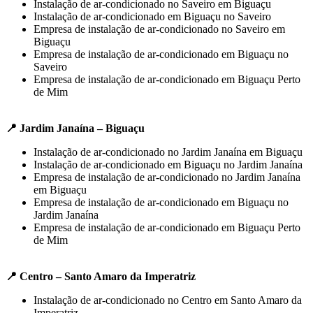
Instalação de ar-condicionado no Saveiro em Biguaçu
Instalação de ar-condicionado em Biguaçu no Saveiro
Empresa de instalação de ar-condicionado no Saveiro em
Biguaçu
Empresa de instalação de ar-condicionado em Biguaçu no
Saveiro
Empresa de instalação de ar-condicionado em Biguaçu Perto
de Mim
📍 Jardim Janaína – Biguaçu
Instalação de ar-condicionado no Jardim Janaína em Biguaçu
Instalação de ar-condicionado em Biguaçu no Jardim Janaína
Empresa de instalação de ar-condicionado no Jardim Janaína
em Biguaçu
Empresa de instalação de ar-condicionado em Biguaçu no
Jardim Janaína
Empresa de instalação de ar-condicionado em Biguaçu Perto
de Mim
📍 Centro – Santo Amaro da Imperatriz
Instalação de ar-condicionado no Centro em Santo Amaro da
Imperatriz