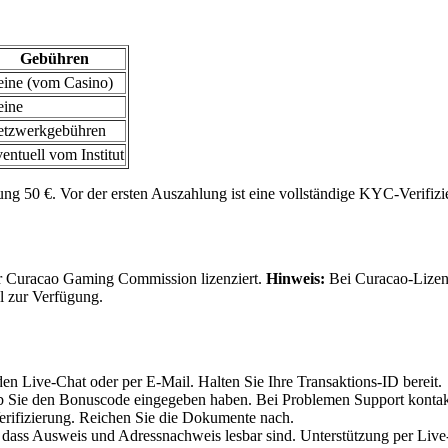
Gebühren
ine (vom Casino)
eine
etzwerkgebühren
entuell vom Institut
ng 50 €. Vor der ersten Auszahlung ist eine vollständige KYC-Verifizie
er Curacao Gaming Commission lizenziert.
Hinweis:
Bei Curacao-Lizenz
al zur Verfügung.
en Live-Chat oder per E-Mail. Halten Sie Ihre Transaktions-ID bereit.
b Sie den Bonuscode eingegeben haben. Bei Problemen Support kontak
erifizierung. Reichen Sie die Dokumente nach.
r, dass Ausweis und Adressnachweis lesbar sind. Unterstützung per Live