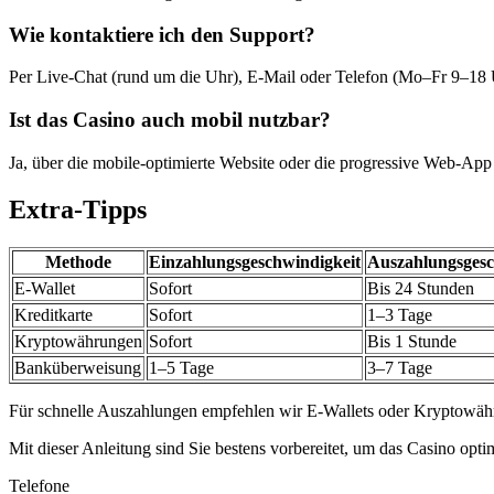
Wie kontaktiere ich den Support?
Per Live-Chat (rund um die Uhr), E-Mail oder Telefon (Mo–Fr 9–18 
Ist das Casino auch mobil nutzbar?
Ja, über die mobile-optimierte Website oder die progressive Web-Ap
Extra-Tipps
Methode
Einzahlungsgeschwindigkeit
Auszahlungsgesc
E-Wallet
Sofort
Bis 24 Stunden
Kreditkarte
Sofort
1–3 Tage
Kryptowährungen
Sofort
Bis 1 Stunde
Banküberweisung
1–5 Tage
3–7 Tage
Für schnelle Auszahlungen empfehlen wir E-Wallets oder Kryptowähru
Mit dieser Anleitung sind Sie bestens vorbereitet, um das Casino opt
Telefone