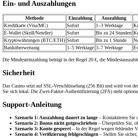
Ein- und Auszahlungen
Methode
Einzahlung
Auszahlung
Kreditkarte (Visa/MC)
Sofort
1–3 Werktage
Ke
E-Wallet (Skrill/Neteller)
Sofort
Bis zu 24 Stunden
K
Kryptowährungen (BTC/ETH)
Sofort
Bis zu 1 Stunde
N
Banküberweisung
1–5 Werktage
3–7 Werktage
Ev
Die Mindesteinzahlung beträgt in der Regel 20 €, die Mindestauszahlu
Sicherheit
Das Casino setzt auf SSL-Verschlüsselung (256 Bit) und wird von d
Sie sich lokal. Die Zwei-Faktor-Authentifizierung (2FA) steht option
Support-Anleitung
Szenario 1: Auszahlung dauert zu lange
– Kontaktieren Sie d
Szenario 2: Bonus nicht gutgeschrieben
– Überprüfen Sie, o
Szenario 3: Konto gesperrt
– In der Regel wegen fehlender V
Szenario 4: Verifizierung fehlgeschlagen
– Stellen Sie siche