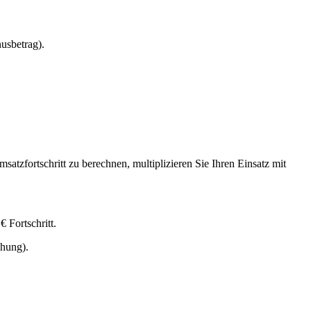
usbetrag).
atzfortschritt zu berechnen, multiplizieren Sie Ihren Einsatz mit
 Fortschritt.
chung).