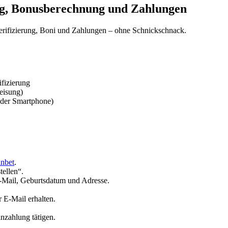
ng, Bonusberechnung und Zahlungen
, Verifizierung, Boni und Zahlungen – ohne Schnickschnack.
ifizierung
eisung)
 oder Smartphone)
inbet
.
tellen“.
-Mail, Geburtsdatum und Adresse.
 E-Mail erhalten.
nzahlung tätigen.