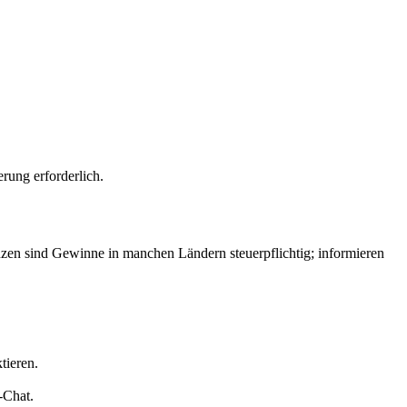
rung erforderlich.
en sind Gewinne in manchen Ländern steuerpflichtig; informieren
tieren.
-Chat.