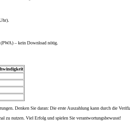
Uhr).
p (PWA) – kein Download nötig.
hwindigkeit
ngen. Denken Sie daran: Die erste Auszahlung kann durch die Verifiz
imal zu nutzen. Viel Erfolg und spielen Sie verantwortungsbewusst!