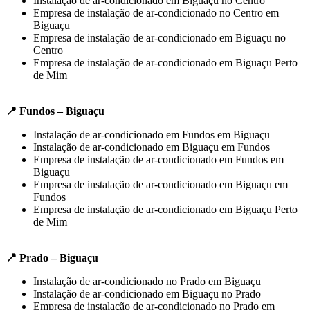
Instalação de ar-condicionado em Biguaçu no Centro
Empresa de instalação de ar-condicionado no Centro em
Biguaçu
Empresa de instalação de ar-condicionado em Biguaçu no
Centro
Empresa de instalação de ar-condicionado em Biguaçu Perto
de Mim
📍 Fundos – Biguaçu
Instalação de ar-condicionado em Fundos em Biguaçu
Instalação de ar-condicionado em Biguaçu em Fundos
Empresa de instalação de ar-condicionado em Fundos em
Biguaçu
Empresa de instalação de ar-condicionado em Biguaçu em
Fundos
Empresa de instalação de ar-condicionado em Biguaçu Perto
de Mim
📍 Prado – Biguaçu
Instalação de ar-condicionado no Prado em Biguaçu
Instalação de ar-condicionado em Biguaçu no Prado
Empresa de instalação de ar-condicionado no Prado em