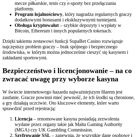
mecze piłkarskie, tenis czy e-sporty bez przełączania
platformy.
Program lojalnościowy
, który nagradza regularnych graczy
dodatkowymi bonusami i ekskluzywnymi turniejami.
Obsługa kryptowalut
– szybkie depozyty i wypłaty w
Bitcoin, Ethereum i innych popularnych tokenach.
Dzięki takiemu zestawowi funkcji SupaBet Casino rozwiązuje
najczęstszy problem graczy – brak spójnego i bezpiecznego
środowiska, w którym można jednocześnie cieszyć się kasynem i
zakładami sportowymi.
Bezpieczeństwo i licencjonowanie – na co
zwracać uwagę przy wyborze kasyna
W świecie internetowego hazardu najważniejszym filarem jest
zaufanie. Gracze powinni mieć pewność, że ich środki są chronione,
a gry działają uczciwie. Oto kluczowe elementy, które warto
sprawdzić przed rejestracją:
Licencja
– renomowane kasyna posiadają zezwolenia
wydane przez organy takie jak Malta Gaming Authority
(MGA) czy UK Gambling Commission.
Szyfrowanie SSL
– zapewnia, że wszystkie dane osobowe i