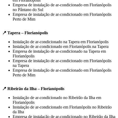
em Florianópolis
Empresa de instalação de ar-condicionado em Florianópolis
no Pântano do Sul
Empresa de instalação de ar-condicionado em Florianópolis
Perto de Mim
📍 Tapera – Florianópolis
Instalação de ar-condicionado na Tapera em Florianópolis
Instalação de ar-condicionado em Florianópolis na Tapera
Empresa de instalação de ar-condicionado na Tapera em
Florianópolis
Empresa de instalação de ar-condicionado em Florianópolis
na Tapera
Empresa de instalação de ar-condicionado em Florianópolis
Perto de Mim
📍 Ribeirão da Ilha – Florianópolis
Instalação de ar-condicionado no Ribeirão da Ilha em
Florianópolis
Instalação de ar-condicionado em Florianópolis no Ribeirão
da Ilha
Empresa de instalação de ar-condicionado no Ribeirão da Ilha