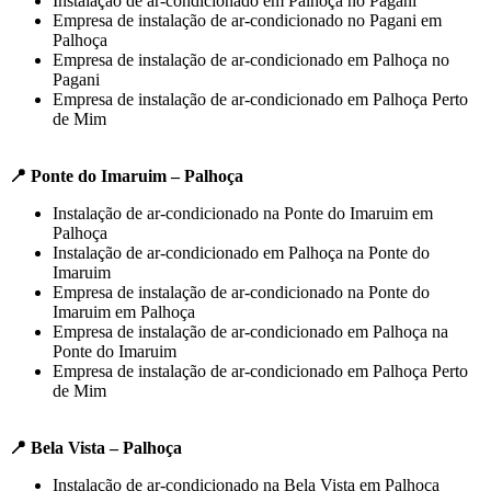
Instalação de ar-condicionado em Palhoça no Pagani
Empresa de instalação de ar-condicionado no Pagani em
Palhoça
Empresa de instalação de ar-condicionado em Palhoça no
Pagani
Empresa de instalação de ar-condicionado em Palhoça Perto
de Mim
📍 Ponte do Imaruim – Palhoça
Instalação de ar-condicionado na Ponte do Imaruim em
Palhoça
Instalação de ar-condicionado em Palhoça na Ponte do
Imaruim
Empresa de instalação de ar-condicionado na Ponte do
Imaruim em Palhoça
Empresa de instalação de ar-condicionado em Palhoça na
Ponte do Imaruim
Empresa de instalação de ar-condicionado em Palhoça Perto
de Mim
📍 Bela Vista – Palhoça
Instalação de ar-condicionado na Bela Vista em Palhoça