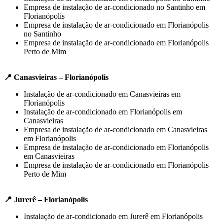
Empresa de instalação de ar-condicionado no Santinho em
Florianópolis
Empresa de instalação de ar-condicionado em Florianópolis
no Santinho
Empresa de instalação de ar-condicionado em Florianópolis
Perto de Mim
📍 Canasvieiras – Florianópolis
Instalação de ar-condicionado em Canasvieiras em
Florianópolis
Instalação de ar-condicionado em Florianópolis em
Canasvieiras
Empresa de instalação de ar-condicionado em Canasvieiras
em Florianópolis
Empresa de instalação de ar-condicionado em Florianópolis
em Canasvieiras
Empresa de instalação de ar-condicionado em Florianópolis
Perto de Mim
📍 Jurerê – Florianópolis
Instalação de ar-condicionado em Jurerê em Florianópolis