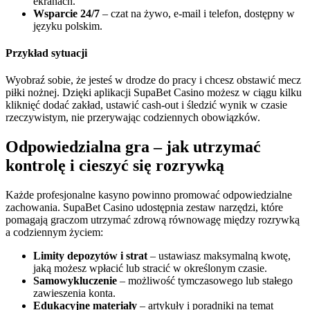
ekranach.
Wsparcie 24/7
– czat na żywo, e‑mail i telefon, dostępny w
języku polskim.
Przykład sytuacji
Wyobraź sobie, że jesteś w drodze do pracy i chcesz obstawić mecz
piłki nożnej. Dzięki aplikacji SupaBet Casino możesz w ciągu kilku
kliknięć dodać zakład, ustawić cash‑out i śledzić wynik w czasie
rzeczywistym, nie przerywając codziennych obowiązków.
Odpowiedzialna gra – jak utrzymać
kontrolę i cieszyć się rozrywką
Każde profesjonalne kasyno powinno promować odpowiedzialne
zachowania. SupaBet Casino udostępnia zestaw narzędzi, które
pomagają graczom utrzymać zdrową równowagę między rozrywką
a codziennym życiem:
Limity depozytów i strat
– ustawiasz maksymalną kwotę,
jaką możesz wpłacić lub stracić w określonym czasie.
Samowykluczenie
– możliwość tymczasowego lub stałego
zawieszenia konta.
Edukacyjne materiały
– artykuły i poradniki na temat