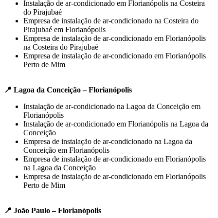
Instalação de ar-condicionado em Florianópolis na Costeira
do Pirajubaé
Empresa de instalação de ar-condicionado na Costeira do
Pirajubaé em Florianópolis
Empresa de instalação de ar-condicionado em Florianópolis
na Costeira do Pirajubaé
Empresa de instalação de ar-condicionado em Florianópolis
Perto de Mim
📍 Lagoa da Conceição – Florianópolis
Instalação de ar-condicionado na Lagoa da Conceição em
Florianópolis
Instalação de ar-condicionado em Florianópolis na Lagoa da
Conceição
Empresa de instalação de ar-condicionado na Lagoa da
Conceição em Florianópolis
Empresa de instalação de ar-condicionado em Florianópolis
na Lagoa da Conceição
Empresa de instalação de ar-condicionado em Florianópolis
Perto de Mim
📍 João Paulo – Florianópolis