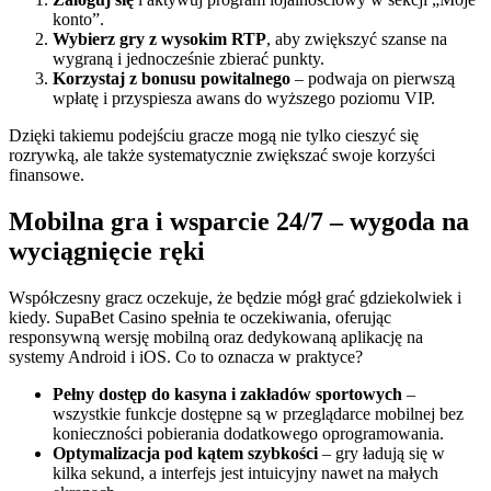
konto”.
Wybierz gry z wysokim RTP
, aby zwiększyć szanse na
wygraną i jednocześnie zbierać punkty.
Korzystaj z bonusu powitalnego
– podwaja on pierwszą
wpłatę i przyspiesza awans do wyższego poziomu VIP.
Dzięki takiemu podejściu gracze mogą nie tylko cieszyć się
rozrywką, ale także systematycznie zwiększać swoje korzyści
finansowe.
Mobilna gra i wsparcie 24/7 – wygoda na
wyciągnięcie ręki
Współczesny gracz oczekuje, że będzie mógł grać gdziekolwiek i
kiedy. SupaBet Casino spełnia te oczekiwania, oferując
responsywną wersję mobilną oraz dedykowaną aplikację na
systemy Android i iOS. Co to oznacza w praktyce?
Pełny dostęp do kasyna i zakładów sportowych
–
wszystkie funkcje dostępne są w przeglądarce mobilnej bez
konieczności pobierania dodatkowego oprogramowania.
Optymalizacja pod kątem szybkości
– gry ładują się w
kilka sekund, a interfejs jest intuicyjny nawet na małych