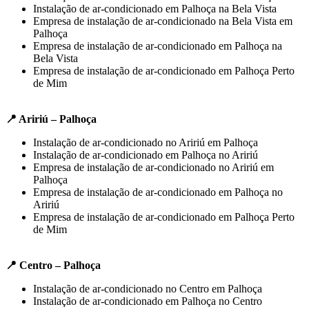
Instalação de ar-condicionado em Palhoça na Bela Vista
Empresa de instalação de ar-condicionado na Bela Vista em
Palhoça
Empresa de instalação de ar-condicionado em Palhoça na
Bela Vista
Empresa de instalação de ar-condicionado em Palhoça Perto
de Mim
📍 Aririú – Palhoça
Instalação de ar-condicionado no Aririú em Palhoça
Instalação de ar-condicionado em Palhoça no Aririú
Empresa de instalação de ar-condicionado no Aririú em
Palhoça
Empresa de instalação de ar-condicionado em Palhoça no
Aririú
Empresa de instalação de ar-condicionado em Palhoça Perto
de Mim
📍 Centro – Palhoça
Instalação de ar-condicionado no Centro em Palhoça
Instalação de ar-condicionado em Palhoça no Centro