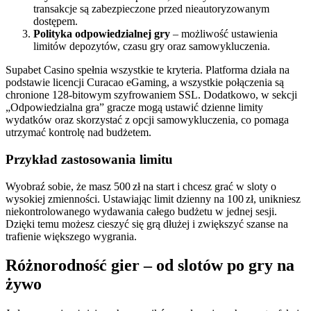
transakcje są zabezpieczone przed nieautoryzowanym
dostępem.
Polityka odpowiedzialnej gry
– możliwość ustawienia
limitów depozytów, czasu gry oraz samowykluczenia.
Supabet Casino spełnia wszystkie te kryteria. Platforma działa na
podstawie licencji Curacao eGaming, a wszystkie połączenia są
chronione 128‑bitowym szyfrowaniem SSL. Dodatkowo, w sekcji
„Odpowiedzialna gra” gracze mogą ustawić dzienne limity
wydatków oraz skorzystać z opcji samowykluczenia, co pomaga
utrzymać kontrolę nad budżetem.
Przykład zastosowania limitu
Wyobraź sobie, że masz 500 zł na start i chcesz grać w sloty o
wysokiej zmienności. Ustawiając limit dzienny na 100 zł, unikniesz
niekontrolowanego wydawania całego budżetu w jednej sesji.
Dzięki temu możesz cieszyć się grą dłużej i zwiększyć szanse na
trafienie większego wygrania.
Różnorodność gier – od slotów po gry na
żywo