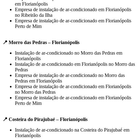
em Florianópolis
Empresa de instalação de ar-condicionado em Florianópolis
no Ribeirão da Ilha
Empresa de instalação de ar-condicionado em Florianópolis
Perto de Mim
📍 Morro das Pedras – Florianópolis
Instalação de ar-condicionado no Morro das Pedras em
Florianópolis
Instalação de ar-condicionado em Florianópolis no Morro das
Pedras
Empresa de instalação de ar-condicionado no Morro das
Pedras em Florianópolis
Empresa de instalação de ar-condicionado em Florianópolis
no Morro das Pedras
Empresa de instalação de ar-condicionado em Florianópolis
Perto de Mim
📍 Costeira do Pirajubaé – Florianópolis
Instalação de ar-condicionado na Costeira do Pirajubaé em
Florianópolis