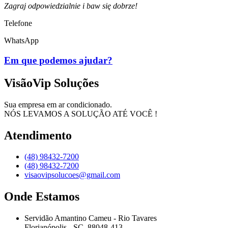
Zagraj odpowiedzialnie i baw się dobrze!
Telefone
WhatsApp
Em que podemos ajudar?
VisãoVip Soluções
Sua empresa em ar condicionado.
NÓS LEVAMOS A SOLUÇÃO ATÉ VOCÊ !
Atendimento
(48) 98432-7200
(48) 98432-7200
visaovipsolucoes@gmail.com
Onde Estamos
Servidão Amantino Cameu - Rio Tavares
Florianópolis - SC, 88048-413