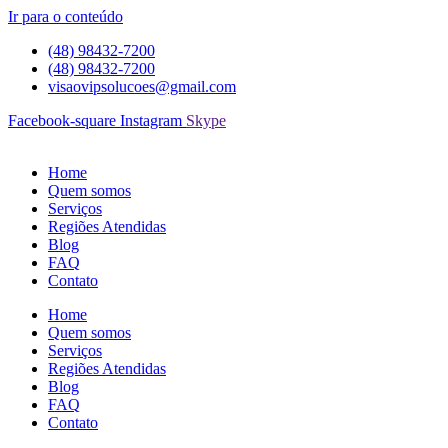
Ir para o conteúdo
(48) 98432-7200
(48) 98432-7200
visaovipsolucoes@gmail.com
Facebook-square
Instagram
Skype
Home
Quem somos
Serviços
Regiões Atendidas
Blog
FAQ
Contato
Home
Quem somos
Serviços
Regiões Atendidas
Blog
FAQ
Contato