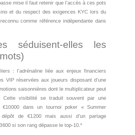
asse mise il faut retenir que l’accès à ces pots
asino et du respect des exigences KYC lors du
, reconnu comme référence indépendante dans
s séduisent‑elles les
 mots)
liers : l’adrénaline liée aux enjeux financiers
bles VIP réservées aux joueurs disposant d’une
motions saisonnières dont le multiplicateur peut
 Cette visibilité se traduit souvent par une
it €10 000 dans un tournoi poker « Summer
 dépôt de €1 200 mais aussi d’un partage
 600 si son rang dépasse le top‑10.*