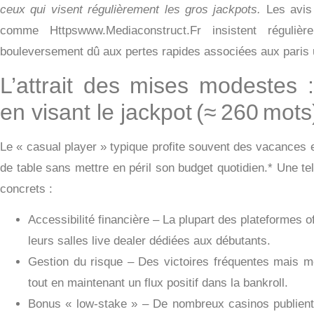
ceux qui visent régulièrement les gros jackpots.
Les avis 
comme Httpswww.Mediaconstruct.Fr insistent régulière
bouleversement dû aux pertes rapides associées aux paris u
L’attrait des mises modestes 
en visant le jackpot (≈ 260 mots
Le « casual player » typique profite souvent des vacances e
de table sans mettre en péril son budget quotidien.* Une te
concrets :
Accessibilité financière – La plupart des plateformes 
leurs salles live dealer dédiées aux débutants.
Gestion du risque – Des victoires fréquentes mais m
tout en maintenant un flux positif dans la bankroll.
Bonus « low‑stake » – De nombreux casinos publient s