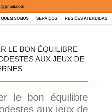
es@gmail.com
QUEM SOMOS
SERVIÇOS
REGIÕES ATENDIDAS
R LE BON ÉQUILIBRE
ODESTES AUX JEUX DE
ERNES
er le bon équilibre
odestes aux jeux de