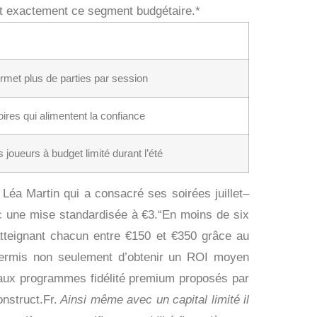
nt exactement ce segment budgétaire.*
rmet plus de parties par session
oires qui alimentent la confiance
 joueurs à budget limité durant l’été
Léa Martin qui a consacré ses soirées juillet–
c une mise standardisée à €3.“En moins de six
tteignant chacun entre €150 et €350 grâce au
 permis non seulement d’obtenir un ROI moyen
aux programmes fidélité premium proposés par
nstruct.Fr.
Ainsi même avec un capital limité il