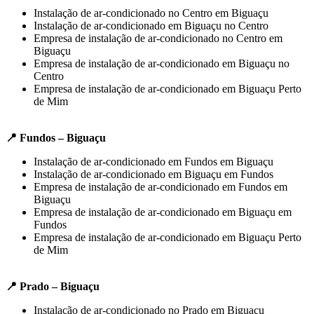
Instalação de ar-condicionado no Centro em Biguaçu
Instalação de ar-condicionado em Biguaçu no Centro
Empresa de instalação de ar-condicionado no Centro em
Biguaçu
Empresa de instalação de ar-condicionado em Biguaçu no
Centro
Empresa de instalação de ar-condicionado em Biguaçu Perto
de Mim
📍 Fundos – Biguaçu
Instalação de ar-condicionado em Fundos em Biguaçu
Instalação de ar-condicionado em Biguaçu em Fundos
Empresa de instalação de ar-condicionado em Fundos em
Biguaçu
Empresa de instalação de ar-condicionado em Biguaçu em
Fundos
Empresa de instalação de ar-condicionado em Biguaçu Perto
de Mim
📍 Prado – Biguaçu
Instalação de ar-condicionado no Prado em Biguaçu