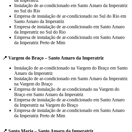
da Imperatriz
Instalação de ar-condicionado em Santo Amaro da Imperatriz
no Sul do Rio
Empresa de instalação de ar-condicionado no Sul do Rio em
Santo Amaro da Imperatriz
Empresa de instalação de ar-condicionado em Santo Amaro
da Imperatriz no Sul do Rio
Empresa de instalação de ar-condicionado em Santo Amaro
da Imperatriz Perto de Mim
📍 Vargem do Braço – Santo Amaro da Imperatriz
Instalação de ar-condicionado na Vargem do Braço em Santo
Amaro da Imperatriz
Instalação de ar-condicionado em Santo Amaro da Imperatriz
na Vargem do Braço
Empresa de instalação de ar-condicionado na Vargem do
Braço em Santo Amaro da Imperatriz
Empresa de instalação de ar-condicionado em Santo Amaro
da Imperatriz na Vargem do Braço
Empresa de instalação de ar-condicionado em Santo Amaro
da Imperatriz Perto de Mim
📍 Santa Maria – Santo Amaro da Imperatriz