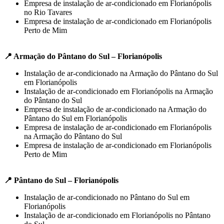
Empresa de instalação de ar-condicionado em Florianópolis
no Rio Tavares
Empresa de instalação de ar-condicionado em Florianópolis
Perto de Mim
📍 Armação do Pântano do Sul – Florianópolis
Instalação de ar-condicionado na Armação do Pântano do Sul
em Florianópolis
Instalação de ar-condicionado em Florianópolis na Armação
do Pântano do Sul
Empresa de instalação de ar-condicionado na Armação do
Pântano do Sul em Florianópolis
Empresa de instalação de ar-condicionado em Florianópolis
na Armação do Pântano do Sul
Empresa de instalação de ar-condicionado em Florianópolis
Perto de Mim
📍 Pântano do Sul – Florianópolis
Instalação de ar-condicionado no Pântano do Sul em
Florianópolis
Instalação de ar-condicionado em Florianópolis no Pântano