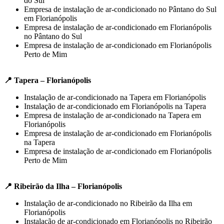
do Sul
Empresa de instalação de ar-condicionado no Pântano do Sul
em Florianópolis
Empresa de instalação de ar-condicionado em Florianópolis
no Pântano do Sul
Empresa de instalação de ar-condicionado em Florianópolis
Perto de Mim
📍 Tapera – Florianópolis
Instalação de ar-condicionado na Tapera em Florianópolis
Instalação de ar-condicionado em Florianópolis na Tapera
Empresa de instalação de ar-condicionado na Tapera em
Florianópolis
Empresa de instalação de ar-condicionado em Florianópolis
na Tapera
Empresa de instalação de ar-condicionado em Florianópolis
Perto de Mim
📍 Ribeirão da Ilha – Florianópolis
Instalação de ar-condicionado no Ribeirão da Ilha em
Florianópolis
Instalação de ar-condicionado em Florianópolis no Ribeirão