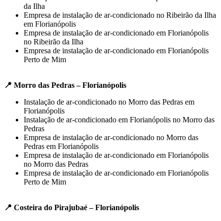
da Ilha
Empresa de instalação de ar-condicionado no Ribeirão da Ilha
em Florianópolis
Empresa de instalação de ar-condicionado em Florianópolis
no Ribeirão da Ilha
Empresa de instalação de ar-condicionado em Florianópolis
Perto de Mim
📍 Morro das Pedras – Florianópolis
Instalação de ar-condicionado no Morro das Pedras em
Florianópolis
Instalação de ar-condicionado em Florianópolis no Morro das
Pedras
Empresa de instalação de ar-condicionado no Morro das
Pedras em Florianópolis
Empresa de instalação de ar-condicionado em Florianópolis
no Morro das Pedras
Empresa de instalação de ar-condicionado em Florianópolis
Perto de Mim
📍 Costeira do Pirajubaé – Florianópolis