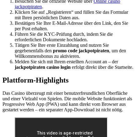
Besuchen Sie die offizielle Website über
Online casino
jackpotpiraten
.
Klicken Sie auf „Registrieren“ und füllen Sie das Formular
mit Ihren persönlichen Daten aus.
Bestätigen Sie Ihre E-Mail-Adresse über den Link, den Sie
per Post erhalten.
Führen Sie die KYC-Prüfung durch, indem Sie die
erforderlichen Dokumente hochladen.
Tätigen Sie Ihre erste Einzahlung und nutzen Sie
gegebenenfalls den
promo code jackpotpiraten
, um den
Willkommensbonus zu aktivieren.
Melden Sie sich mit Ihrem erstellten Account an – der
jackpotpiraten casino login
erfolgt direkt über die Startseite.
Plattform-Highlights
Das Casino überzeugt mit einer benutzerfreundlichen Oberfläche
und einer Vielzahl von Spielen. Die mobile Website funktioniert als
Progressive Web App (PWA) und kann direkt vom Browser aus
gestartet werden – ein separater App-Download ist nicht nötig.