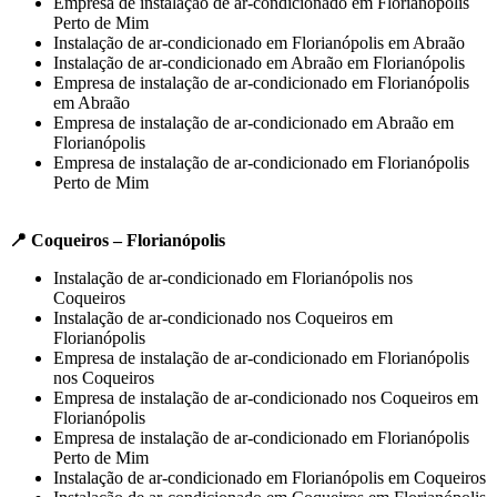
Empresa de instalação de ar-condicionado em Florianópolis
Perto de Mim
Instalação de ar-condicionado em Florianópolis em Abraão
Instalação de ar-condicionado em Abraão em Florianópolis
Empresa de instalação de ar-condicionado em Florianópolis
em Abraão
Empresa de instalação de ar-condicionado em Abraão em
Florianópolis
Empresa de instalação de ar-condicionado em Florianópolis
Perto de Mim
📍 Coqueiros – Florianópolis
Instalação de ar-condicionado em Florianópolis nos
Coqueiros
Instalação de ar-condicionado nos Coqueiros em
Florianópolis
Empresa de instalação de ar-condicionado em Florianópolis
nos Coqueiros
Empresa de instalação de ar-condicionado nos Coqueiros em
Florianópolis
Empresa de instalação de ar-condicionado em Florianópolis
Perto de Mim
Instalação de ar-condicionado em Florianópolis em Coqueiros