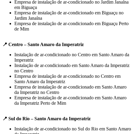
Empresa de instalação de ar-condicionado no Jardim Janaína
em Biguaçu
Empresa de instalação de ar-condicionado em Biguaçu no
Jardim Janaína
Empresa de instalação de ar-condicionado em Biguaçu Perto
de Mim
📍 Centro – Santo Amaro da Imperatriz
Instalação de ar-condicionado no Centro em Santo Amaro da
Imperatriz
Instalação de ar-condicionado em Santo Amaro da Imperatriz
no Centro
Empresa de instalação de ar-condicionado no Centro em
Santo Amaro da Imperatriz
Empresa de instalação de ar-condicionado em Santo Amaro
da Imperatriz no Centro
Empresa de instalação de ar-condicionado em Santo Amaro
da Imperatriz Perto de Mim
📍 Sul do Rio – Santo Amaro da Imperatriz
Instalação de ar-condicionado no Sul do Rio em Santo Amaro