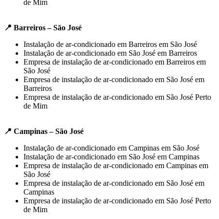
de Mim
📍 Barreiros – São José
Instalação de ar-condicionado em Barreiros em São José
Instalação de ar-condicionado em São José em Barreiros
Empresa de instalação de ar-condicionado em Barreiros em
São José
Empresa de instalação de ar-condicionado em São José em
Barreiros
Empresa de instalação de ar-condicionado em São José Perto
de Mim
📍 Campinas – São José
Instalação de ar-condicionado em Campinas em São José
Instalação de ar-condicionado em São José em Campinas
Empresa de instalação de ar-condicionado em Campinas em
São José
Empresa de instalação de ar-condicionado em São José em
Campinas
Empresa de instalação de ar-condicionado em São José Perto
de Mim