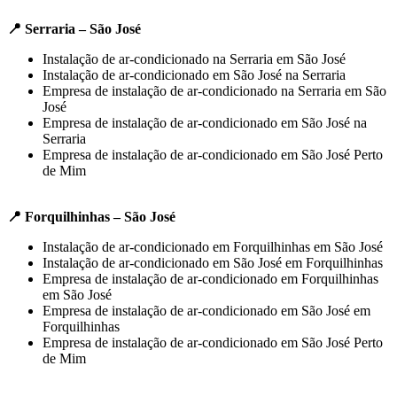
📍 Serraria – São José
Instalação de ar-condicionado na Serraria em São José
Instalação de ar-condicionado em São José na Serraria
Empresa de instalação de ar-condicionado na Serraria em São
José
Empresa de instalação de ar-condicionado em São José na
Serraria
Empresa de instalação de ar-condicionado em São José Perto
de Mim
📍 Forquilhinhas – São José
Instalação de ar-condicionado em Forquilhinhas em São José
Instalação de ar-condicionado em São José em Forquilhinhas
Empresa de instalação de ar-condicionado em Forquilhinhas
em São José
Empresa de instalação de ar-condicionado em São José em
Forquilhinhas
Empresa de instalação de ar-condicionado em São José Perto
de Mim