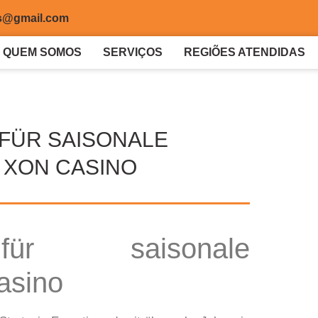
es@gmail.com
QUEM SOMOS
SERVIÇOS
REGIÕES ATENDIDAS
 FÜR SAISONALE
 XON CASINO
n für saisonale
asino