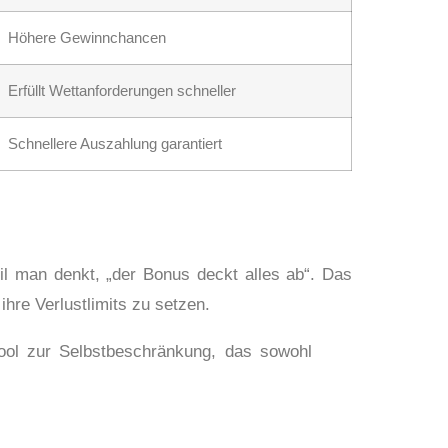
Höhere Gewinnchancen
Erfüllt Wettanforderungen schneller
Schnellere Auszahlung garantiert
il man denkt, „der Bonus deckt alles ab“. Das
ihre Verlustlimits zu setzen.
Tool zur Selbstbeschränkung, das sowohl