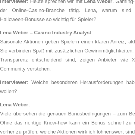
Interviewer:
Heute sprechen wir mit
Lena Weber
, Gaming‑
der Online‑Casino‑Branche tätig. Lena, warum sind
Halloween‑Bonusse so wichtig für Spieler?
Lena Weber – Casino Industry Analyst:
Saisonale Aktionen geben Spielern einen klaren Anreiz, ak
Sie verbinden Spaß mit zusätzlichen Gewinnmöglichkeiten.
Transparenz entscheidend sind, zeigen Anbieter wie X
Community verstehen.
Interviewer:
Welche besonderen Herausforderungen haben
wollen?
Lena Weber:
Viele übersehen die genauen Bonusbedingungen – zum Beisp
Ohne das richtige Know‑how kann ein Bonus schnell zu e
vorher zu prüfen, welche Aktionen wirklich lohnenswert sind