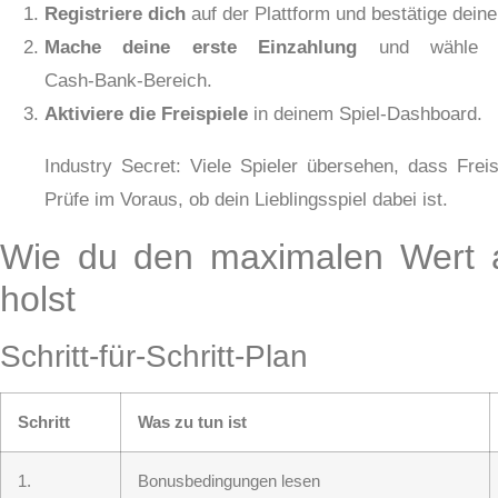
Registriere dich
auf der Plattform und bestätige deine
Mache deine erste Einzahlung
und wähle de
Cash‑Bank‑Bereich.
Aktiviere die Freispiele
in deinem Spiel‑Dashboard.
Industry Secret: Viele Spieler übersehen, dass Freis
Prüfe im Voraus, ob dein Lieblingsspiel dabei ist.
Wie du den maximalen Wert a
holst
Schritt‑für‑Schritt‑Plan
Schritt
Was zu tun ist
1.
Bonusbedingungen lesen