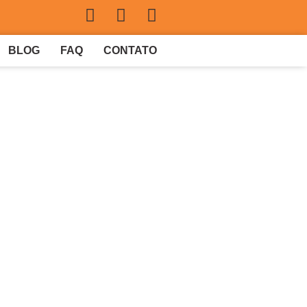
BLOG
FAQ
CONTATO