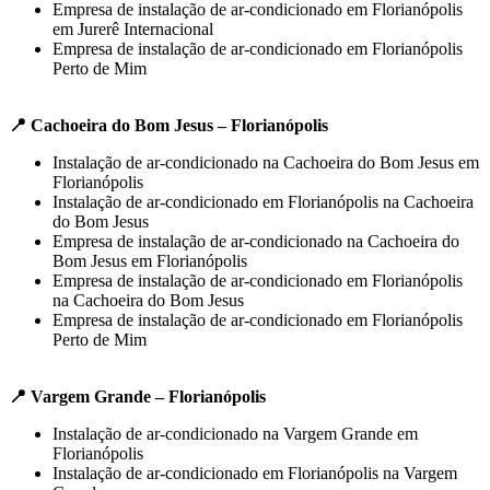
Empresa de instalação de ar-condicionado em Florianópolis
em Jurerê Internacional
Empresa de instalação de ar-condicionado em Florianópolis
Perto de Mim
📍 Cachoeira do Bom Jesus – Florianópolis
Instalação de ar-condicionado na Cachoeira do Bom Jesus em
Florianópolis
Instalação de ar-condicionado em Florianópolis na Cachoeira
do Bom Jesus
Empresa de instalação de ar-condicionado na Cachoeira do
Bom Jesus em Florianópolis
Empresa de instalação de ar-condicionado em Florianópolis
na Cachoeira do Bom Jesus
Empresa de instalação de ar-condicionado em Florianópolis
Perto de Mim
📍 Vargem Grande – Florianópolis
Instalação de ar-condicionado na Vargem Grande em
Florianópolis
Instalação de ar-condicionado em Florianópolis na Vargem