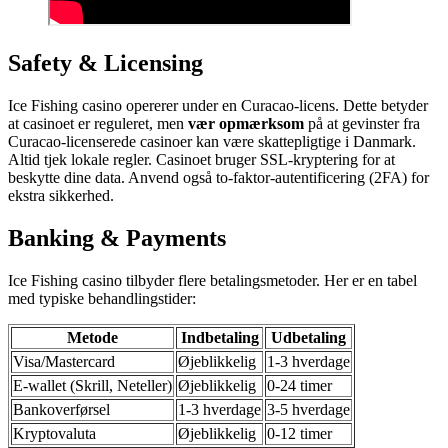
Safety & Licensing
Ice Fishing casino opererer under en Curacao-licens. Dette betyder
at casinoet er reguleret, men
vær opmærksom
på at gevinster fra
Curacao-licenserede casinoer kan være skattepligtige i Danmark.
Altid tjek lokale regler. Casinoet bruger SSL-kryptering for at
beskytte dine data. Anvend også to-faktor-autentificering (2FA) for
ekstra sikkerhed.
Banking & Payments
Ice Fishing casino tilbyder flere betalingsmetoder. Her er en tabel
med typiske behandlingstider:
Metode
Indbetaling
Udbetaling
Visa/Mastercard
Øjeblikkelig
1-3 hverdage
E-wallet (Skrill, Neteller)
Øjeblikkelig
0-24 timer
Bankoverførsel
1-3 hverdage
3-5 hverdage
Kryptovaluta
Øjeblikkelig
0-12 timer