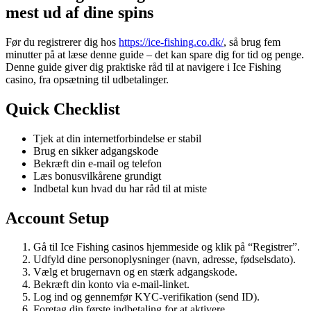
mest ud af dine spins
Før du registrerer dig hos
https://ice-fishing.co.dk/
, så brug fem
minutter på at læse denne guide – det kan spare dig for tid og penge.
Denne guide giver dig praktiske råd til at navigere i Ice Fishing
casino, fra opsætning til udbetalinger.
Quick Checklist
Tjek at din internetforbindelse er stabil
Brug en sikker adgangskode
Bekræft din e-mail og telefon
Læs bonusvilkårene grundigt
Indbetal kun hvad du har råd til at miste
Account Setup
Gå til Ice Fishing casinos hjemmeside og klik på “Registrer”.
Udfyld dine personoplysninger (navn, adresse, fødselsdato).
Vælg et brugernavn og en stærk adgangskode.
Bekræft din konto via e-mail-linket.
Log ind og gennemfør KYC-verifikation (send ID).
Foretag din første indbetaling for at aktivere