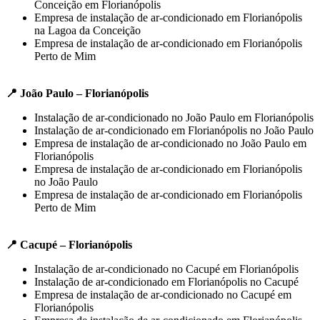
Conceição em Florianópolis
Empresa de instalação de ar-condicionado em Florianópolis
na Lagoa da Conceição
Empresa de instalação de ar-condicionado em Florianópolis
Perto de Mim
📍 João Paulo – Florianópolis
Instalação de ar-condicionado no João Paulo em Florianópolis
Instalação de ar-condicionado em Florianópolis no João Paulo
Empresa de instalação de ar-condicionado no João Paulo em
Florianópolis
Empresa de instalação de ar-condicionado em Florianópolis
no João Paulo
Empresa de instalação de ar-condicionado em Florianópolis
Perto de Mim
📍 Cacupé – Florianópolis
Instalação de ar-condicionado no Cacupé em Florianópolis
Instalação de ar-condicionado em Florianópolis no Cacupé
Empresa de instalação de ar-condicionado no Cacupé em
Florianópolis