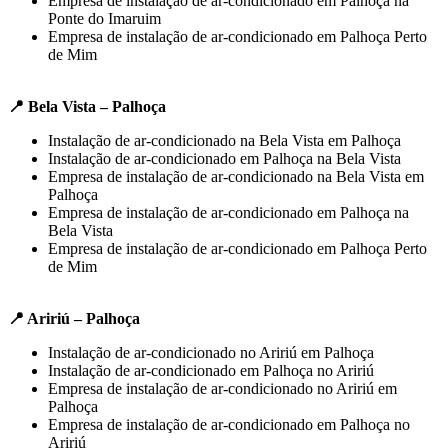
Empresa de instalação de ar-condicionado em Palhoça na
Ponte do Imaruim
Empresa de instalação de ar-condicionado em Palhoça Perto
de Mim
📍 Bela Vista – Palhoça
Instalação de ar-condicionado na Bela Vista em Palhoça
Instalação de ar-condicionado em Palhoça na Bela Vista
Empresa de instalação de ar-condicionado na Bela Vista em
Palhoça
Empresa de instalação de ar-condicionado em Palhoça na
Bela Vista
Empresa de instalação de ar-condicionado em Palhoça Perto
de Mim
📍 Aririú – Palhoça
Instalação de ar-condicionado no Aririú em Palhoça
Instalação de ar-condicionado em Palhoça no Aririú
Empresa de instalação de ar-condicionado no Aririú em
Palhoça
Empresa de instalação de ar-condicionado em Palhoça no
Aririú