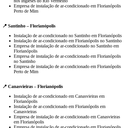
nos Ingleses do Rio Vermelho
Empresa de instalação de ar-condicionado em Florianópolis
Perto de Mim
📍 Santinho – Florianópolis
Instalação de ar-condicionado no Santinho em Florianópolis
Instalação de ar-condicionado em Florianópolis no Santinho
Empresa de instalação de ar-condicionado no Santinho em
Florianópolis
Empresa de instalação de ar-condicionado em Florianópolis
no Santinho
Empresa de instalação de ar-condicionado em Florianópolis
Perto de Mim
📍 Canasvieiras – Florianópolis
Instalação de ar-condicionado em Canasvieiras em
Florianópolis
Instalação de ar-condicionado em Florianópolis em
Canasvieiras
Empresa de instalação de ar-condicionado em Canasvieiras
em Florianópolis
Empresa de instalação de ar-condicionado em Florianópolis