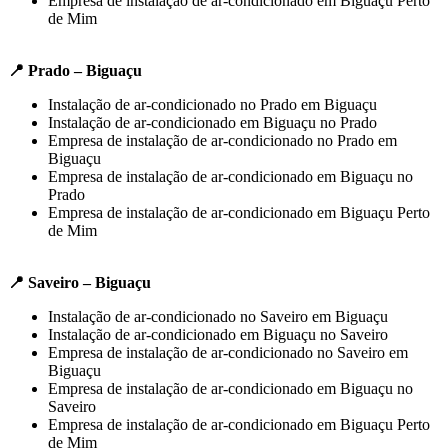
Empresa de instalação de ar-condicionado em Biguaçu Perto
de Mim
📍 Prado – Biguaçu
Instalação de ar-condicionado no Prado em Biguaçu
Instalação de ar-condicionado em Biguaçu no Prado
Empresa de instalação de ar-condicionado no Prado em
Biguaçu
Empresa de instalação de ar-condicionado em Biguaçu no
Prado
Empresa de instalação de ar-condicionado em Biguaçu Perto
de Mim
📍 Saveiro – Biguaçu
Instalação de ar-condicionado no Saveiro em Biguaçu
Instalação de ar-condicionado em Biguaçu no Saveiro
Empresa de instalação de ar-condicionado no Saveiro em
Biguaçu
Empresa de instalação de ar-condicionado em Biguaçu no
Saveiro
Empresa de instalação de ar-condicionado em Biguaçu Perto
de Mim