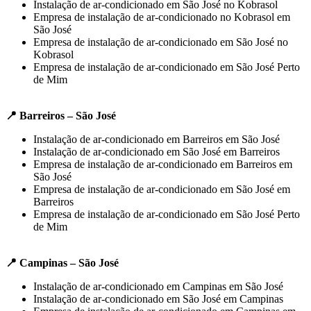
Instalação de ar-condicionado em São José no Kobrasol
Empresa de instalação de ar-condicionado no Kobrasol em
São José
Empresa de instalação de ar-condicionado em São José no
Kobrasol
Empresa de instalação de ar-condicionado em São José Perto
de Mim
📍 Barreiros – São José
Instalação de ar-condicionado em Barreiros em São José
Instalação de ar-condicionado em São José em Barreiros
Empresa de instalação de ar-condicionado em Barreiros em
São José
Empresa de instalação de ar-condicionado em São José em
Barreiros
Empresa de instalação de ar-condicionado em São José Perto
de Mim
📍 Campinas – São José
Instalação de ar-condicionado em Campinas em São José
Instalação de ar-condicionado em São José em Campinas