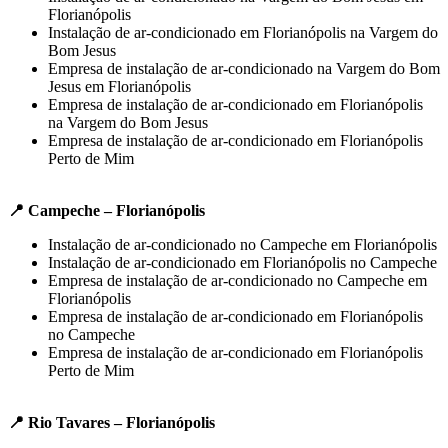
Florianópolis
Instalação de ar-condicionado em Florianópolis na Vargem do
Bom Jesus
Empresa de instalação de ar-condicionado na Vargem do Bom
Jesus em Florianópolis
Empresa de instalação de ar-condicionado em Florianópolis
na Vargem do Bom Jesus
Empresa de instalação de ar-condicionado em Florianópolis
Perto de Mim
📍 Campeche – Florianópolis
Instalação de ar-condicionado no Campeche em Florianópolis
Instalação de ar-condicionado em Florianópolis no Campeche
Empresa de instalação de ar-condicionado no Campeche em
Florianópolis
Empresa de instalação de ar-condicionado em Florianópolis
no Campeche
Empresa de instalação de ar-condicionado em Florianópolis
Perto de Mim
📍 Rio Tavares – Florianópolis