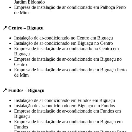
Jardim Eldorado
Empresa de instalação de ar-condicionado em Palhoça Perto
de Mim
📍 Centro – Biguaçu
Instalação de ar-condicionado no Centro em Biguaçu
Instalação de ar-condicionado em Biguaçu no Centro
Empresa de instalação de ar-condicionado no Centro em
Biguaçu
Empresa de instalação de ar-condicionado em Biguaçu no
Centro
Empresa de instalação de ar-condicionado em Biguaçu Perto
de Mim
📍 Fundos – Biguaçu
Instalação de ar-condicionado em Fundos em Biguaçu
Instalação de ar-condicionado em Biguaçu em Fundos
Empresa de instalação de ar-condicionado em Fundos em
Biguaçu
Empresa de instalação de ar-condicionado em Biguaçu em
Fundos