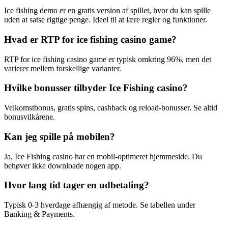
Ice fishing demo er en gratis version af spillet, hvor du kan spille
uden at satse rigtige penge. Ideel til at lære regler og funktioner.
Hvad er RTP for ice fishing casino game?
RTP for ice fishing casino game er typisk omkring 96%, men det
varierer mellem forskellige varianter.
Hvilke bonusser tilbyder Ice Fishing casino?
Velkomstbonus, gratis spins, cashback og reload-bonusser. Se altid
bonusvilkårene.
Kan jeg spille på mobilen?
Ja, Ice Fishing casino har en mobil-optimeret hjemmeside. Du
behøver ikke downloade nogen app.
Hvor lang tid tager en udbetaling?
Typisk 0-3 hverdage afhængig af metode. Se tabellen under
Banking & Payments.