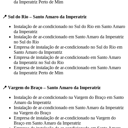
da Imperatriz Perto de Mim
📍 Sul do Rio – Santo Amaro da Imperatriz
Instalação de ar-condicionado no Sul do Rio em Santo Amaro
da Imperatriz
Instalação de ar-condicionado em Santo Amaro da Imperatriz
no Sul do Rio
Empresa de instalação de ar-condicionado no Sul do Rio em
Santo Amaro da Imperatriz
Empresa de instalação de ar-condicionado em Santo Amaro
da Imperatriz no Sul do Rio
Empresa de instalação de ar-condicionado em Santo Amaro
da Imperatriz Perto de Mim
📍 Vargem do Braço – Santo Amaro da Imperatriz
Instalação de ar-condicionado na Vargem do Braço em Santo
Amaro da Imperatriz
Instalação de ar-condicionado em Santo Amaro da Imperatriz
na Vargem do Braço
Empresa de instalação de ar-condicionado na Vargem do
Braço em Santo Amaro da Imperatriz