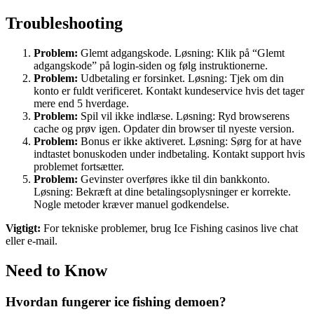
Troubleshooting
Problem:
Glemt adgangskode. Løsning: Klik på “Glemt
adgangskode” på login-siden og følg instruktionerne.
Problem:
Udbetaling er forsinket. Løsning: Tjek om din
konto er fuldt verificeret. Kontakt kundeservice hvis det tager
mere end 5 hverdage.
Problem:
Spil vil ikke indlæse. Løsning: Ryd browserens
cache og prøv igen. Opdater din browser til nyeste version.
Problem:
Bonus er ikke aktiveret. Løsning: Sørg for at have
indtastet bonuskoden under indbetaling. Kontakt support hvis
problemet fortsætter.
Problem:
Gevinster overføres ikke til din bankkonto.
Løsning: Bekræft at dine betalingsoplysninger er korrekte.
Nogle metoder kræver manuel godkendelse.
Vigtigt:
For tekniske problemer, brug Ice Fishing casinos live chat
eller e-mail.
Need to Know
Hvordan fungerer ice fishing demoen?