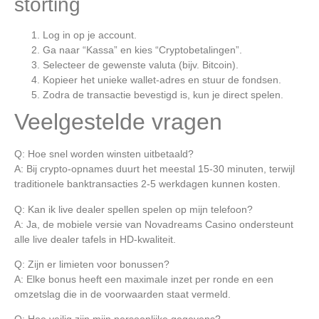
storting
Log in op je account.
Ga naar “Kassa” en kies “Cryptobetalingen”.
Selecteer de gewenste valuta (bijv. Bitcoin).
Kopieer het unieke wallet‑adres en stuur de fondsen.
Zodra de transactie bevestigd is, kun je direct spelen.
Veelgestelde vragen
Q: Hoe snel worden winsten uitbetaald?
A: Bij crypto‑opnames duurt het meestal 15‑30 minuten, terwijl
traditionele banktransacties 2‑5 werkdagen kunnen kosten.
Q: Kan ik live dealer spellen spelen op mijn telefoon?
A: Ja, de mobiele versie van Novadreams Casino ondersteunt
alle live dealer tafels in HD‑kwaliteit.
Q: Zijn er limieten voor bonussen?
A: Elke bonus heeft een maximale inzet per ronde en een
omzetslag die in de voorwaarden staat vermeld.