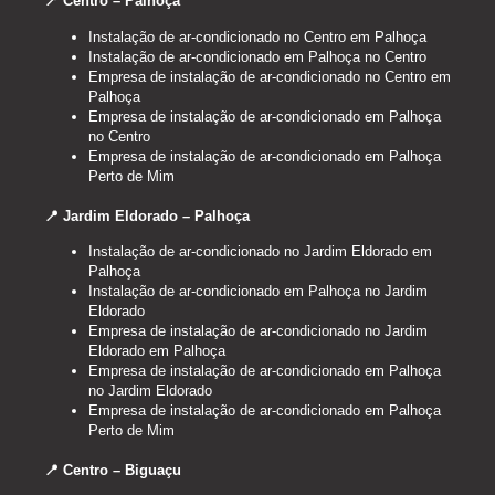
📍 Centro – Palhoça
Instalação de ar-condicionado no Centro em Palhoça
Instalação de ar-condicionado em Palhoça no Centro
Empresa de instalação de ar-condicionado no Centro em
Palhoça
Empresa de instalação de ar-condicionado em Palhoça
no Centro
Empresa de instalação de ar-condicionado em Palhoça
Perto de Mim
📍 Jardim Eldorado – Palhoça
Instalação de ar-condicionado no Jardim Eldorado em
Palhoça
Instalação de ar-condicionado em Palhoça no Jardim
Eldorado
Empresa de instalação de ar-condicionado no Jardim
Eldorado em Palhoça
Empresa de instalação de ar-condicionado em Palhoça
no Jardim Eldorado
Empresa de instalação de ar-condicionado em Palhoça
Perto de Mim
📍 Centro – Biguaçu