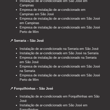
Instalação de ar-condicionado em São José em
Campinas
Empresa de instalação de ar-condicionado em
Campinas em São José
Empresa de instalação de ar-condicionado em São José
em Campinas
Empresa de instalação de ar-condicionado em São José
Perto de Mim
📍 Serraria – São José
Instalação de ar-condicionado na Serraria em São José
Instalação de ar-condicionado em São José na Serraria
Empresa de instalação de ar-condicionado na Serraria
em São José
Empresa de instalação de ar-condicionado em São José
na Serraria
Empresa de instalação de ar-condicionado em São José
Perto de Mim
📍 Forquilhinhas – São José
Instalação de ar-condicionado em Forquilhinhas em São
José
Instalação de ar-condicionado em São José em
Forquilhinhas