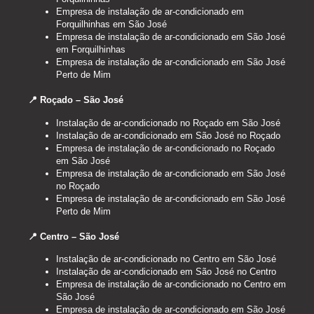
Empresa de instalação de ar-condicionado em
Forquilhinhas em São José
Empresa de instalação de ar-condicionado em São José
em Forquilhinhas
Empresa de instalação de ar-condicionado em São José
Perto de Mim
📍 Roçado – São José
Instalação de ar-condicionado no Roçado em São José
Instalação de ar-condicionado em São José no Roçado
Empresa de instalação de ar-condicionado no Roçado
em São José
Empresa de instalação de ar-condicionado em São José
no Roçado
Empresa de instalação de ar-condicionado em São José
Perto de Mim
📍 Centro – São José
Instalação de ar-condicionado no Centro em São José
Instalação de ar-condicionado em São José no Centro
Empresa de instalação de ar-condicionado no Centro em
São José
Empresa de instalação de ar-condicionado em São José