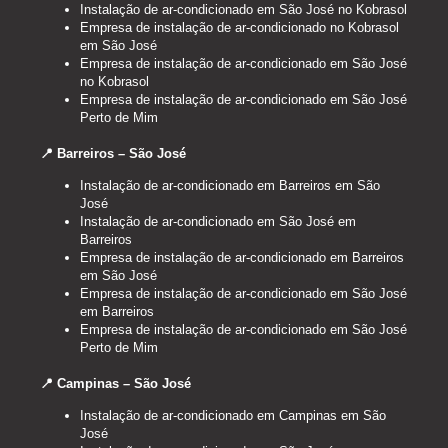
Instalação de ar-condicionado em São José no Kobrasol
Empresa de instalação de ar-condicionado no Kobrasol
em São José
Empresa de instalação de ar-condicionado em São José
no Kobrasol
Empresa de instalação de ar-condicionado em São José
Perto de Mim
📍 Barreiros – São José
Instalação de ar-condicionado em Barreiros em São
José
Instalação de ar-condicionado em São José em
Barreiros
Empresa de instalação de ar-condicionado em Barreiros
em São José
Empresa de instalação de ar-condicionado em São José
em Barreiros
Empresa de instalação de ar-condicionado em São José
Perto de Mim
📍 Campinas – São José
Instalação de ar-condicionado em Campinas em São
José