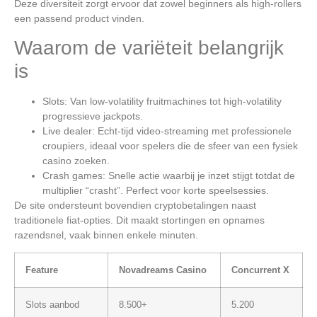
Deze diversiteit zorgt ervoor dat zowel beginners als high‑rollers
een passend product vinden.
Waarom de variëteit belangrijk
is
Slots: Van low‑volatility fruitmachines tot high‑volatility
progressieve jackpots.
Live dealer: Echt‑tijd video‑streaming met professionele
croupiers, ideaal voor spelers die de sfeer van een fysiek
casino zoeken.
Crash games: Snelle actie waarbij je inzet stijgt totdat de
multiplier “crasht”. Perfect voor korte speelsessies.
De site ondersteunt bovendien cryptobetalingen naast
traditionele fiat‑opties. Dit maakt stortingen en opnames
razendsnel, vaak binnen enkele minuten.
Feature
Novadreams Casino
Concurrent X
Slots aanbod
8.500+
5.200