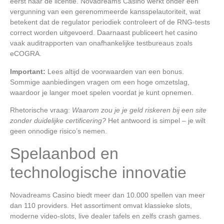
eerst naar de licentie. Novadreams Casino werkt onder een
vergunning van een gerenommeerde kansspelautoriteit, wat
betekent dat de regulator periodiek controleert of de RNG‑tests
correct worden uitgevoerd. Daarnaast publiceert het casino
vaak auditrapporten van onafhankelijke testbureaus zoals
eCOGRA.
Important:
Lees altijd de voorwaarden van een bonus.
Sommige aanbiedingen vragen om een hoge omzetslag,
waardoor je langer moet spelen voordat je kunt opnemen.
Rhetorische vraag:
Waarom zou je je geld riskeren bij een site
zonder duidelijke certificering?
Het antwoord is simpel – je wilt
geen onnodige risico’s nemen.
Spelaanbod en
technologische innovatie
Novadreams Casino biedt meer dan 10.000 spellen van meer
dan 110 providers. Het assortiment omvat klassieke slots,
moderne video‑slots, live dealer tafels en zelfs crash games.