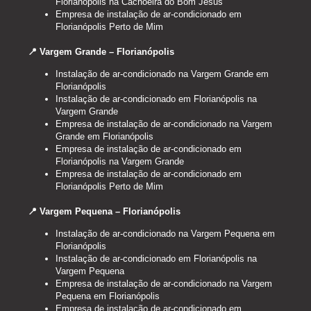
Florianópolis na Cachoeira do Bom Jesus
Empresa de instalação de ar-condicionado em
Florianópolis Perto de Mim
📍 Vargem Grande – Florianópolis
Instalação de ar-condicionado na Vargem Grande em
Florianópolis
Instalação de ar-condicionado em Florianópolis na
Vargem Grande
Empresa de instalação de ar-condicionado na Vargem
Grande em Florianópolis
Empresa de instalação de ar-condicionado em
Florianópolis na Vargem Grande
Empresa de instalação de ar-condicionado em
Florianópolis Perto de Mim
📍 Vargem Pequena – Florianópolis
Instalação de ar-condicionado na Vargem Pequena em
Florianópolis
Instalação de ar-condicionado em Florianópolis na
Vargem Pequena
Empresa de instalação de ar-condicionado na Vargem
Pequena em Florianópolis
Empresa de instalação de ar-condicionado em