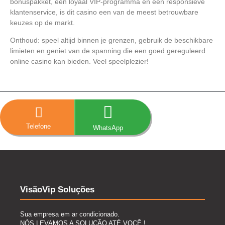
bonuspakket, een loyaal VIP‑programma en een responsieve
klantenservice, is dit casino een van de meest betrouwbare
keuzes op de markt.
Onthoud: speel altijd binnen je grenzen, gebruik de beschikbare
limieten en geniet van de spanning die een goed gereguleerd
online casino kan bieden. Veel speelplezier!
Telefone
WhatsApp
VisãoVip Soluções
Sua empresa em ar condicionado.
NÓS LEVAMOS A SOLUÇÃO ATÉ VOCÊ !