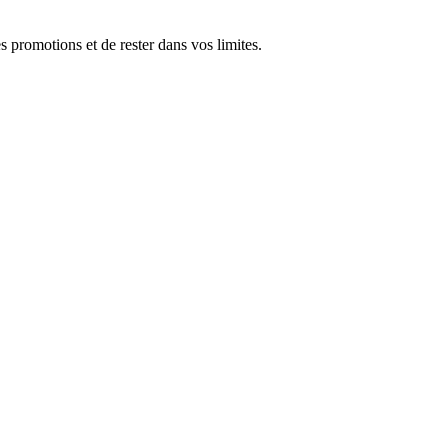
s promotions et de rester dans vos limites.