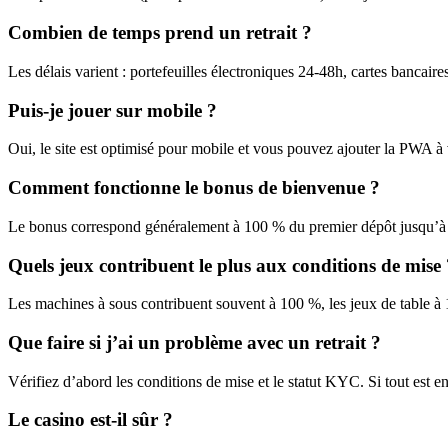
Combien de temps prend un retrait ?
Les délais varient : portefeuilles électroniques 24-48h, cartes bancaire
Puis-je jouer sur mobile ?
Oui, le site est optimisé pour mobile et vous pouvez ajouter la PWA à 
Comment fonctionne le bonus de bienvenue ?
Le bonus correspond généralement à 100 % du premier dépôt jusqu’à
Quels jeux contribuent le plus aux conditions de mise 
Les machines à sous contribuent souvent à 100 %, les jeux de table à 
Que faire si j’ai un problème avec un retrait ?
Vérifiez d’abord les conditions de mise et le statut KYC. Si tout est en
Le casino est-il sûr ?