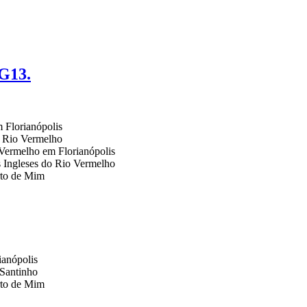
 G13.
 Florianópolis
o Rio Vermelho
 Vermelho em Florianópolis
s Ingleses do Rio Vermelho
rto de Mim
ianópolis
 Santinho
rto de Mim