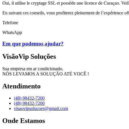
Oui, il utilise le cryptage SSL et possède une licence de Curaçao. Vei
En suivant ces conseils, vous profiterez pleinement de l’expérience off
Telefone
WhatsApp
Em que podemos ajudar?
VisãoVip Soluções
Sua empresa em ar condicionado.
NÓS LEVAMOS A SOLUÇÃO ATÉ VOCÊ !
Atendimento
(48) 98432-7200
(48) 98432-7200
visaovipsolucoes@gmail.com
Onde Estamos