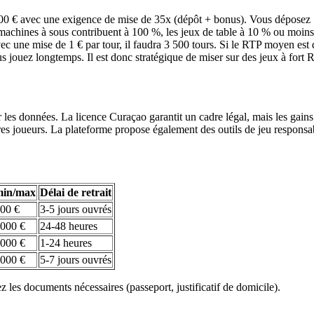
0 € avec une exigence de mise de 35x (dépôt + bonus). Vous déposez 50
machines à sous contribuent à 100 %, les jeux de table à 10 % ou moin
ec une mise de 1 € par tour, il faudra 3 500 tours. Si le RTP moyen est 
s jouez longtemps. Il est donc stratégique de miser sur des jeux à fort R
les données. La licence Curaçao garantit un cadre légal, mais les gains 
tres joueurs. La plateforme propose également des outils de jeu responsa
min/max
Délai de retrait
000 €
3-5 jours ouvrés
 000 €
24-48 heures
 000 €
1-24 heures
 000 €
5-7 jours ouvrés
z les documents nécessaires (passeport, justificatif de domicile).