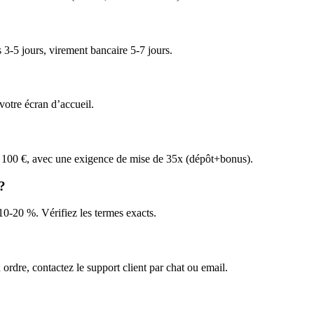
s 3-5 jours, virement bancaire 5-7 jours.
votre écran d’accueil.
 100 €, avec une exigence de mise de 35x (dépôt+bonus).
?
10-20 %. Vérifiez les termes exacts.
 ordre, contactez le support client par chat ou email.