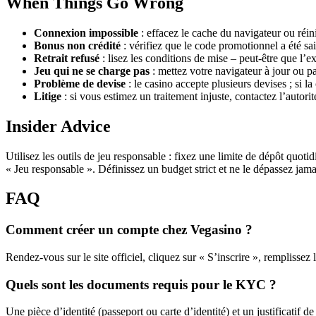
When Things Go Wrong
Connexion impossible
: effacez le cache du navigateur ou réini
Bonus non crédité
: vérifiez que le code promotionnel a été sai
Retrait refusé
: lisez les conditions de mise – peut-être que l
Jeu qui ne se charge pas
: mettez votre navigateur à jour ou p
Problème de devise
: le casino accepte plusieurs devises ; si 
Litige
: si vous estimez un traitement injuste, contactez l’auto
Insider Advice
Utilisez les outils de jeu responsable : fixez une limite de dépôt quo
« Jeu responsable ». Définissez un budget strict et ne le dépassez jama
FAQ
Comment créer un compte chez Vegasino ?
Rendez-vous sur le site officiel, cliquez sur « S’inscrire », remplissez 
Quels sont les documents requis pour le KYC ?
Une pièce d’identité (passeport ou carte d’identité) et un justificatif de