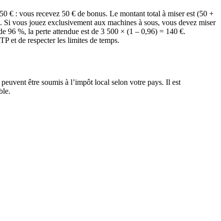
 € : vous recevez 50 € de bonus. Le montant total à miser est (50 +
s. Si vous jouez exclusivement aux machines à sous, vous devez miser
de 96 %, la perte attendue est de 3 500 × (1 – 0,96) = 140 €.
TP et de respecter les limites de temps.
peuvent être soumis à l’impôt local selon votre pays. Il est
ble.