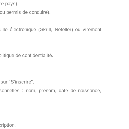
re pays).
 ou permis de conduire).
le électronique (Skrill, Neteller) ou virement
tique de confidentialité.
sur “S’inscrire”.
rsonnelles : nom, prénom, date de naissance,
ription.