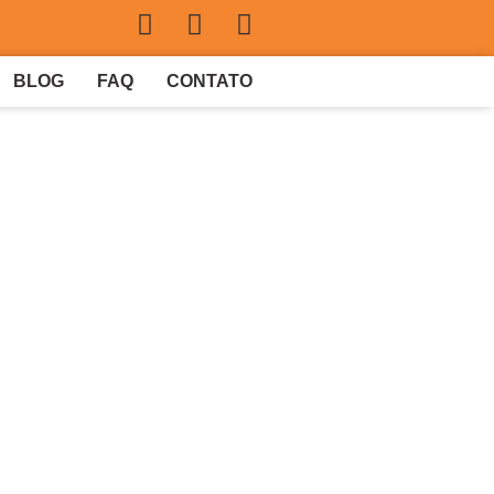
BLOG
FAQ
CONTATO