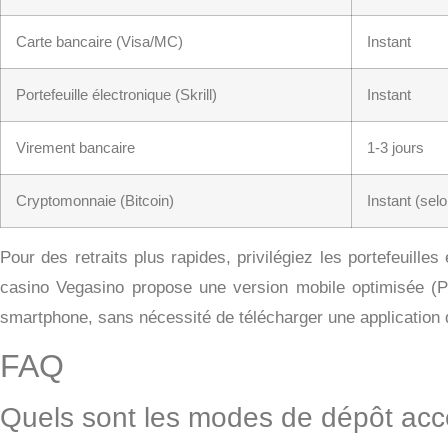
Carte bancaire (Visa/MC)
Instant
Portefeuille électronique (Skrill)
Instant
Virement bancaire
1-3 jours
Cryptomonnaie (Bitcoin)
Instant (sel
Pour des retraits plus rapides, privilégiez les portefeuille
casino Vegasino propose une version mobile optimisée (P
smartphone, sans nécessité de télécharger une application 
FAQ
Quels sont les modes de dépôt acc