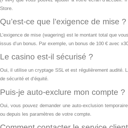
Store.
Qu’est-ce que l’exigence de mise ?
L’exigence de mise (wagering) est le montant total que vous
issus d’un bonus. Par exemple, un bonus de 100 € avec x30
Le casino est-il sécurisé ?
Oui, il utilise un cryptage SSL et est régulièrement audité. 
de sécurité et d’équité.
Puis-je auto-exclure mon compte ?
Oui, vous pouvez demander une auto-exclusion temporaire 
ou depuis les paramètres de votre compte.
Comment contacter le service client