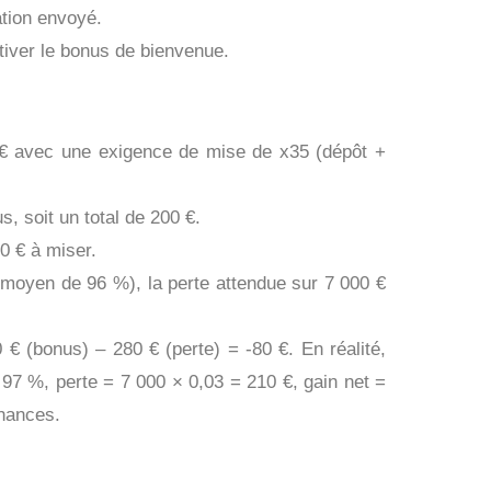
ation envoyé.
tiver le bonus de bienvenue.
€ avec une exigence de mise de x35 (dépôt +
 soit un total de 200 €.
0 € à miser.
moyen de 96 %), la perte attendue sur 7 000 €
0 € (bonus) – 280 € (perte) = -80 €. En réalité,
7 %, perte = 7 000 × 0,03 = 210 €, gain net =
hances.