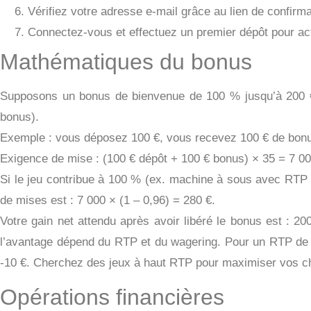
Vérifiez votre adresse e-mail grâce au lien de confirm
Connectez-vous et effectuez un premier dépôt pour ac
Mathématiques du bonus
Supposons un bonus de bienvenue de 100 % jusqu’à 200 
bonus).
Exemple : vous déposez 100 €, vous recevez 100 € de bonus,
Exigence de mise : (100 € dépôt + 100 € bonus) × 35 = 7 00
Si le jeu contribue à 100 % (ex. machine à sous avec RTP 
de mises est : 7 000 × (1 – 0,96) = 280 €.
Votre gain net attendu après avoir libéré le bonus est : 20
l’avantage dépend du RTP et du wagering. Pour un RTP de 9
-10 €. Cherchez des jeux à haut RTP pour maximiser vos c
Opérations financières