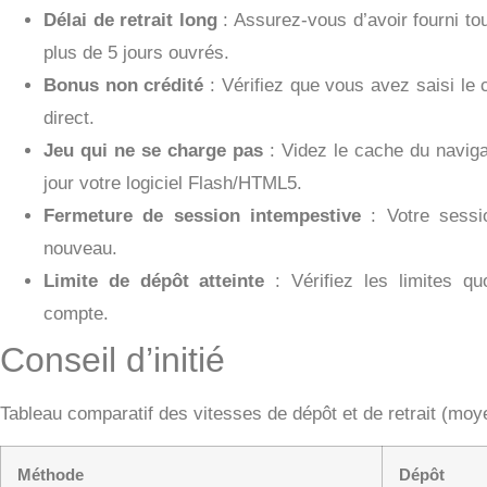
Délai de retrait long
: Assurez-vous d’avoir fourni t
plus de 5 jours ouvrés.
Bonus non crédité
: Vérifiez que vous avez saisi le 
direct.
Jeu qui ne se charge pas
: Videz le cache du naviga
jour votre logiciel Flash/HTML5.
Fermeture de session intempestive
: Votre sessio
nouveau.
Limite de dépôt atteinte
: Vérifiez les limites qu
compte.
Conseil d’initié
Tableau comparatif des vitesses de dépôt et de retrait (moy
Méthode
Dépôt