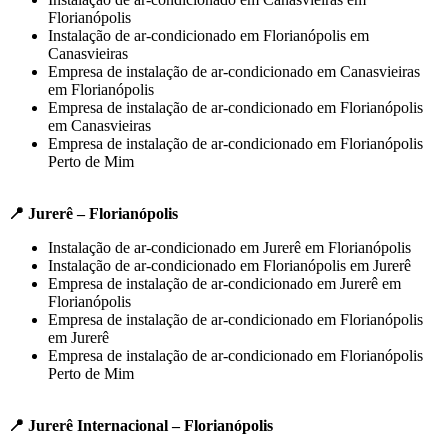
Florianópolis
Instalação de ar-condicionado em Florianópolis em
Canasvieiras
Empresa de instalação de ar-condicionado em Canasvieiras
em Florianópolis
Empresa de instalação de ar-condicionado em Florianópolis
em Canasvieiras
Empresa de instalação de ar-condicionado em Florianópolis
Perto de Mim
📍 Jurerê – Florianópolis
Instalação de ar-condicionado em Jurerê em Florianópolis
Instalação de ar-condicionado em Florianópolis em Jurerê
Empresa de instalação de ar-condicionado em Jurerê em
Florianópolis
Empresa de instalação de ar-condicionado em Florianópolis
em Jurerê
Empresa de instalação de ar-condicionado em Florianópolis
Perto de Mim
📍 Jurerê Internacional – Florianópolis