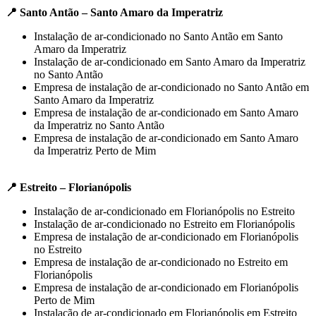
📍 Santo Antão – Santo Amaro da Imperatriz
Instalação de ar-condicionado no Santo Antão em Santo
Amaro da Imperatriz
Instalação de ar-condicionado em Santo Amaro da Imperatriz
no Santo Antão
Empresa de instalação de ar-condicionado no Santo Antão em
Santo Amaro da Imperatriz
Empresa de instalação de ar-condicionado em Santo Amaro
da Imperatriz no Santo Antão
Empresa de instalação de ar-condicionado em Santo Amaro
da Imperatriz Perto de Mim
📍 Estreito – Florianópolis
Instalação de ar-condicionado em Florianópolis no Estreito
Instalação de ar-condicionado no Estreito em Florianópolis
Empresa de instalação de ar-condicionado em Florianópolis
no Estreito
Empresa de instalação de ar-condicionado no Estreito em
Florianópolis
Empresa de instalação de ar-condicionado em Florianópolis
Perto de Mim
Instalação de ar-condicionado em Florianópolis em Estreito