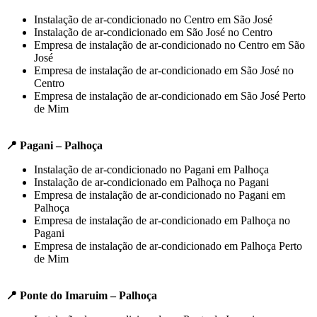
Instalação de ar-condicionado no Centro em São José
Instalação de ar-condicionado em São José no Centro
Empresa de instalação de ar-condicionado no Centro em São
José
Empresa de instalação de ar-condicionado em São José no
Centro
Empresa de instalação de ar-condicionado em São José Perto
de Mim
📍 Pagani – Palhoça
Instalação de ar-condicionado no Pagani em Palhoça
Instalação de ar-condicionado em Palhoça no Pagani
Empresa de instalação de ar-condicionado no Pagani em
Palhoça
Empresa de instalação de ar-condicionado em Palhoça no
Pagani
Empresa de instalação de ar-condicionado em Palhoça Perto
de Mim
📍 Ponte do Imaruim – Palhoça