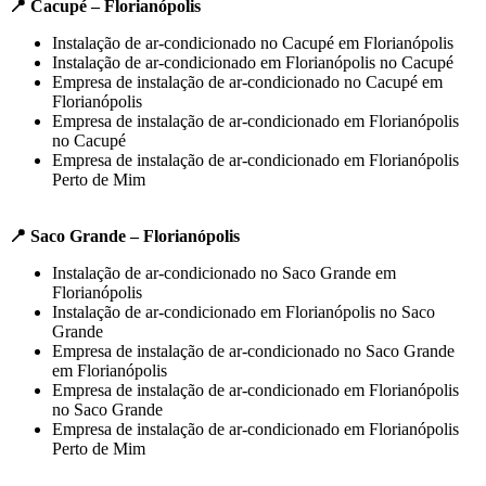
📍 Cacupé – Florianópolis
Instalação de ar-condicionado no Cacupé em Florianópolis
Instalação de ar-condicionado em Florianópolis no Cacupé
Empresa de instalação de ar-condicionado no Cacupé em
Florianópolis
Empresa de instalação de ar-condicionado em Florianópolis
no Cacupé
Empresa de instalação de ar-condicionado em Florianópolis
Perto de Mim
📍 Saco Grande – Florianópolis
Instalação de ar-condicionado no Saco Grande em
Florianópolis
Instalação de ar-condicionado em Florianópolis no Saco
Grande
Empresa de instalação de ar-condicionado no Saco Grande
em Florianópolis
Empresa de instalação de ar-condicionado em Florianópolis
no Saco Grande
Empresa de instalação de ar-condicionado em Florianópolis
Perto de Mim