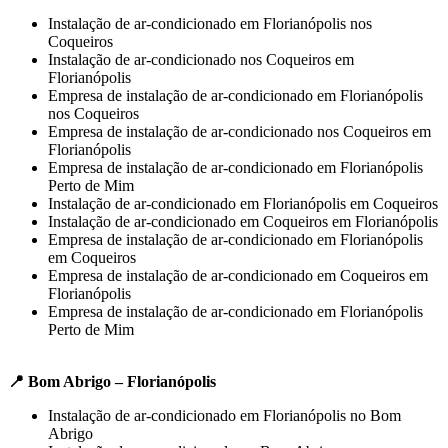
Instalação de ar-condicionado em Florianópolis nos
Coqueiros
Instalação de ar-condicionado nos Coqueiros em
Florianópolis
Empresa de instalação de ar-condicionado em Florianópolis
nos Coqueiros
Empresa de instalação de ar-condicionado nos Coqueiros em
Florianópolis
Empresa de instalação de ar-condicionado em Florianópolis
Perto de Mim
Instalação de ar-condicionado em Florianópolis em Coqueiros
Instalação de ar-condicionado em Coqueiros em Florianópolis
Empresa de instalação de ar-condicionado em Florianópolis
em Coqueiros
Empresa de instalação de ar-condicionado em Coqueiros em
Florianópolis
Empresa de instalação de ar-condicionado em Florianópolis
Perto de Mim
📍 Bom Abrigo – Florianópolis
Instalação de ar-condicionado em Florianópolis no Bom
Abrigo