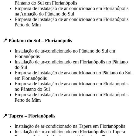
Pântano do Sul em Florianópolis
Empresa de instalação de ar-condicionado em Florianópolis
na Armação do Pântano do Sul
Empresa de instalação de ar-condicionado em Florianópolis
Perto de Mim
📍 Pântano do Sul – Florianópolis
Instalação de ar-condicionado no Pântano do Sul em
Florianópolis
Instalação de ar-condicionado em Florianópolis no Pântano
do Sul
Empresa de instalação de ar-condicionado no Pântano do Sul
em Florianópolis
Empresa de instalação de ar-condicionado em Florianópolis
no Pântano do Sul
Empresa de instalação de ar-condicionado em Florianópolis
Perto de Mim
📍 Tapera – Florianópolis
Instalação de ar-condicionado na Tapera em Florianópolis
Instalação de ar-condicionado em Florianópolis na Tapera