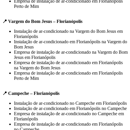
Empresa de instalação de ar-condicionado em Florianópolis
Perto de Mim
📍 Vargem do Bom Jesus – Florianópolis
Instalação de ar-condicionado na Vargem do Bom Jesus em
Florianópolis
Instalação de ar-condicionado em Florianópolis na Vargem do
Bom Jesus
Empresa de instalação de ar-condicionado na Vargem do Bom
Jesus em Florianópolis
Empresa de instalação de ar-condicionado em Florianópolis
na Vargem do Bom Jesus
Empresa de instalação de ar-condicionado em Florianópolis
Perto de Mim
📍 Campeche – Florianópolis
Instalação de ar-condicionado no Campeche em Florianópolis
Instalação de ar-condicionado em Florianópolis no Campeche
Empresa de instalação de ar-condicionado no Campeche em
Florianópolis
Empresa de instalação de ar-condicionado em Florianópolis
no Campeche