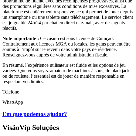
programme de fidélité avec des récompenses progressives, ainsi que
des promotions régulières sans conditions de mise excessives. La
plateforme est entièrement responsive, ce qui permet de jouer depuis
un smartphone ou une tablette sans téléchargement. Le service client
est joignable 24h/24 par chat en direct et e-mail, avec des agents
réactifs.
Note importante :
Ce casino est sous licence de Curaçao.
Contrairement aux licences MGA ou locales, les gains peuvent être
soumis à l’impôt sur le revenu dans votre pays de résidence.
Renseignez-vous auprès de votre administration fiscale.
En résumé, l’expérience utilisateur est fluide et les options de jeu
variées. Que vous soyez amateur de machines à sous, de blackjack
ou de roulette, l’essentiel est de jouer de manière responsable en
respectant vos limites.
Telefone
WhatsApp
Em que podemos ajudar?
VisãoVip Soluções