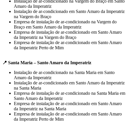
Instalação de ar-condicionado na Vargem do Braço em Santo
Amaro da Imperatriz
Instalação de ar-condicionado em Santo Amaro da Imperatriz
na Vargem do Braço
Empresa de instalação de ar-condicionado na Vargem do
Braço em Santo Amaro da Imperatriz
Empresa de instalação de ar-condicionado em Santo Amaro
da Imperatriz na Vargem do Braço
Empresa de instalação de ar-condicionado em Santo Amaro
da Imperatriz Perto de Mim
📍 Santa Maria – Santo Amaro da Imperatriz
Instalação de ar-condicionado na Santa Maria em Santo
Amaro da Imperatriz
Instalação de ar-condicionado em Santo Amaro da Imperatriz
na Santa Maria
Empresa de instalação de ar-condicionado na Santa Maria em
Santo Amaro da Imperatriz
Empresa de instalação de ar-condicionado em Santo Amaro
da Imperatriz na Santa Maria
Empresa de instalação de ar-condicionado em Santo Amaro
da Imperatriz Perto de Mim