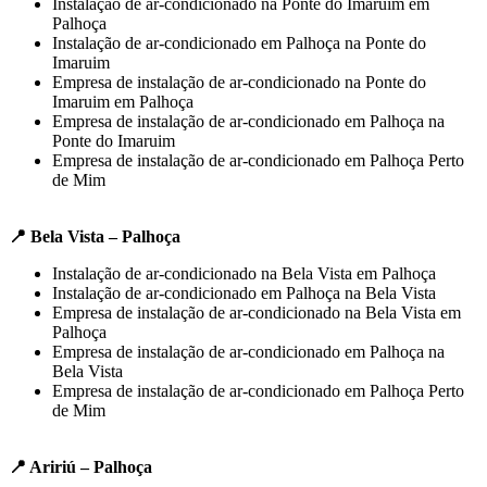
Instalação de ar-condicionado na Ponte do Imaruim em
Palhoça
Instalação de ar-condicionado em Palhoça na Ponte do
Imaruim
Empresa de instalação de ar-condicionado na Ponte do
Imaruim em Palhoça
Empresa de instalação de ar-condicionado em Palhoça na
Ponte do Imaruim
Empresa de instalação de ar-condicionado em Palhoça Perto
de Mim
📍 Bela Vista – Palhoça
Instalação de ar-condicionado na Bela Vista em Palhoça
Instalação de ar-condicionado em Palhoça na Bela Vista
Empresa de instalação de ar-condicionado na Bela Vista em
Palhoça
Empresa de instalação de ar-condicionado em Palhoça na
Bela Vista
Empresa de instalação de ar-condicionado em Palhoça Perto
de Mim
📍 Aririú – Palhoça