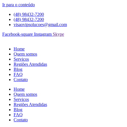
Ir para o conteúdo
(48) 98432-7200
(48) 98432-7200
visaovipsolucoes@gmail.com
Facebook-square
Instagram
Skype
Home
Quem somos
Serviços
Regiões Atendidas
Blog
FAQ
Contato
Home
Quem somos
Serviços
Regiões Atendidas
Blog
FAQ
Contato