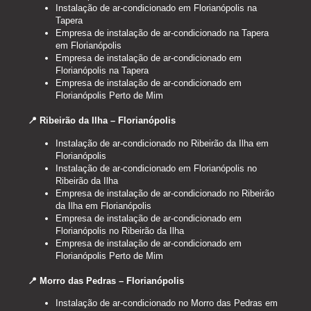
Instalação de ar-condicionado em Florianópolis na
Tapera
Empresa de instalação de ar-condicionado na Tapera
em Florianópolis
Empresa de instalação de ar-condicionado em
Florianópolis na Tapera
Empresa de instalação de ar-condicionado em
Florianópolis Perto de Mim
📍 Ribeirão da Ilha – Florianópolis
Instalação de ar-condicionado no Ribeirão da Ilha em
Florianópolis
Instalação de ar-condicionado em Florianópolis no
Ribeirão da Ilha
Empresa de instalação de ar-condicionado no Ribeirão
da Ilha em Florianópolis
Empresa de instalação de ar-condicionado em
Florianópolis no Ribeirão da Ilha
Empresa de instalação de ar-condicionado em
Florianópolis Perto de Mim
📍 Morro das Pedras – Florianópolis
Instalação de ar-condicionado no Morro das Pedras em