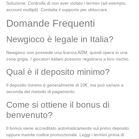
Soluzione: Controlla di non aver violato i termini (ad esempio,
account multipli). Contatta il supporto per sbloccare.
Domande Frequenti
Newgioco è legale in Italia?
Newgioco non possiede una licenza ADM, quindi opera in una
zona grigia. I giocatori italiani possono registrarsi a loro rischio.
Qual è il deposito minimo?
Il deposito minimo è generalmente di 10€, ma può variare a
seconda del metodo di pagamento.
Come si ottiene il bonus di
benvenuto?
Il bonus viene accreditato automaticamente sul primo deposito
oppure tramite codice promozionale. Leggi i termini prima di