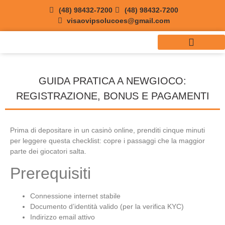
(48) 98432-7200
(48) 98432-7200
visaovipsolucoes@gmail.com
QUEM SOMOS
REGIÕES ATENDIDAS
GUIDA PRATICA A NEWGIOCO:
REGISTRAZIONE, BONUS E PAGAMENTI
Prima di depositare in un casinò online, prenditi cinque minuti
per leggere questa checklist: copre i passaggi che la maggior
parte dei giocatori salta.
Prerequisiti
Connessione internet stabile
Documento d’identità valido (per la verifica KYC)
Indirizzo email attivo