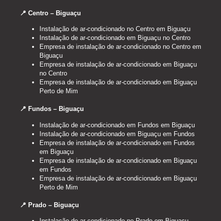
📍 Centro – Biguaçu
Instalação de ar-condicionado no Centro em Biguaçu
Instalação de ar-condicionado em Biguaçu no Centro
Empresa de instalação de ar-condicionado no Centro em
Biguaçu
Empresa de instalação de ar-condicionado em Biguaçu
no Centro
Empresa de instalação de ar-condicionado em Biguaçu
Perto de Mim
📍 Fundos – Biguaçu
Instalação de ar-condicionado em Fundos em Biguaçu
Instalação de ar-condicionado em Biguaçu em Fundos
Empresa de instalação de ar-condicionado em Fundos
em Biguaçu
Empresa de instalação de ar-condicionado em Biguaçu
em Fundos
Empresa de instalação de ar-condicionado em Biguaçu
Perto de Mim
📍 Prado – Biguaçu
Instalação de ar-condicionado no Prado em Biguaçu