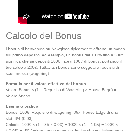
Calcolo del Bonus
I bonus di benvenuto su Newgioco tipicamente offrono un match
sul primo deposito. Ad esempio, un bonus del 100% fino a 500€
significa che se depositi 100€, ricevi 100€ di bonus, portando il
tuo saldo a 200€. Tuttavia, i bonus sono soggetti a requisiti di
scommessa (wagering).
Formula per il valore effettivo del bonus:
Valore Bonus × (1 – Requisito di Wagering × House Edge) =
Valore Atteso
Esempio pratico:
Bonus: 100€, Requisito di wagering: 35x, House Edge di uno
slot: 3% (0.03).
Calcolo: 100€ × (1 – 35 × 0.03) = 100€ × (1 – 1.05) = 100€ ×
(-0.05) = -5€ (valore atteso negativo, indica che statisticamente