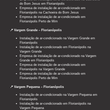
do Bom Jesus em Florianópolis
Empresa de instalação de ar-condicionado em
Florianópolis na Cachoeira do Bom Jesus
Empresa de instalação de ar-condicionado em
Florianópolis Perto de Mim
📍 Vargem Grande – Florianópolis
Instalação de ar-condicionado na Vargem Grande em
Florianópolis
Instalação de ar-condicionado em Florianópolis na
Vargem Grande
Empresa de instalação de ar-condicionado na Vargem
Grande em Florianópolis
Empresa de instalação de ar-condicionado em
Florianópolis na Vargem Grande
Empresa de instalação de ar-condicionado em
Florianópolis Perto de Mim
📍 Vargem Pequena – Florianópolis
Instalação de ar-condicionado na Vargem Pequena em
Florianópolis
Instalação de ar-condicionado em Florianópolis na
Vargem Pequena