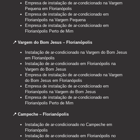
Empresa de instalação de ar-condicionado na Vargem
Pequena em Florianópolis
Empresa de instalação de ar-condicionado em
Florianópolis na Vargem Pequena
Empresa de instalação de ar-condicionado em
Florianópolis Perto de Mim
📍 Vargem do Bom Jesus – Florianópolis
Instalação de ar-condicionado na Vargem do Bom Jesus
em Florianópolis
Instalação de ar-condicionado em Florianópolis na
Vargem do Bom Jesus
Empresa de instalação de ar-condicionado na Vargem
do Bom Jesus em Florianópolis
Empresa de instalação de ar-condicionado em
Florianópolis na Vargem do Bom Jesus
Empresa de instalação de ar-condicionado em
Florianópolis Perto de Mim
📍 Campeche – Florianópolis
Instalação de ar-condicionado no Campeche em
Florianópolis
Instalação de ar-condicionado em Florianópolis no