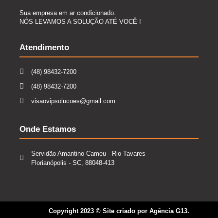
Sua empresa em ar condicionado.
NÓS LEVAMOS A SOLUÇÃO ATÉ VOCÊ !
Atendimento
(48) 98432-7200
(48) 98432-7200
visaovipsolucoes@gmail.com
Onde Estamos
Servidão Amantino Cameu - Rio Tavares
Florianópolis - SC, 88048-413
Copyright 2023 © Site criado por Agência G13.