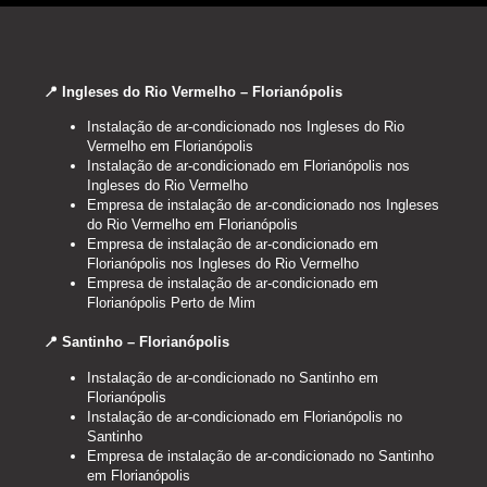
📍 Ingleses do Rio Vermelho – Florianópolis
Instalação de ar-condicionado nos Ingleses do Rio
Vermelho em Florianópolis
Instalação de ar-condicionado em Florianópolis nos
Ingleses do Rio Vermelho
Empresa de instalação de ar-condicionado nos Ingleses
do Rio Vermelho em Florianópolis
Empresa de instalação de ar-condicionado em
Florianópolis nos Ingleses do Rio Vermelho
Empresa de instalação de ar-condicionado em
Florianópolis Perto de Mim
📍 Santinho – Florianópolis
Instalação de ar-condicionado no Santinho em
Florianópolis
Instalação de ar-condicionado em Florianópolis no
Santinho
Empresa de instalação de ar-condicionado no Santinho
em Florianópolis