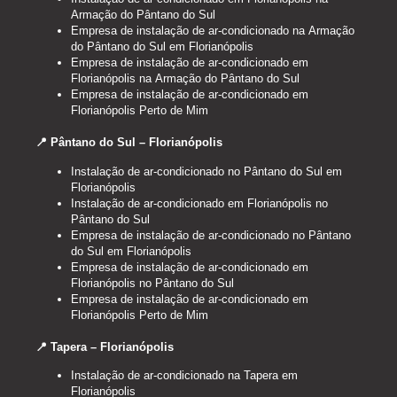
Armação do Pântano do Sul
Empresa de instalação de ar-condicionado na Armação
do Pântano do Sul em Florianópolis
Empresa de instalação de ar-condicionado em
Florianópolis na Armação do Pântano do Sul
Empresa de instalação de ar-condicionado em
Florianópolis Perto de Mim
📍 Pântano do Sul – Florianópolis
Instalação de ar-condicionado no Pântano do Sul em
Florianópolis
Instalação de ar-condicionado em Florianópolis no
Pântano do Sul
Empresa de instalação de ar-condicionado no Pântano
do Sul em Florianópolis
Empresa de instalação de ar-condicionado em
Florianópolis no Pântano do Sul
Empresa de instalação de ar-condicionado em
Florianópolis Perto de Mim
📍 Tapera – Florianópolis
Instalação de ar-condicionado na Tapera em
Florianópolis