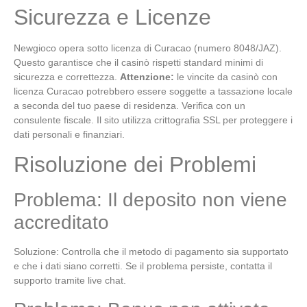
Sicurezza e Licenze
Newgioco opera sotto licenza di Curacao (numero 8048/JAZ).
Questo garantisce che il casinò rispetti standard minimi di
sicurezza e correttezza.
Attenzione:
le vincite da casinò con
licenza Curacao potrebbero essere soggette a tassazione locale
a seconda del tuo paese di residenza. Verifica con un
consulente fiscale. Il sito utilizza crittografia SSL per proteggere i
dati personali e finanziari.
Risoluzione dei Problemi
Problema: Il deposito non viene
accreditato
Soluzione: Controlla che il metodo di pagamento sia supportato
e che i dati siano corretti. Se il problema persiste, contatta il
supporto tramite live chat.