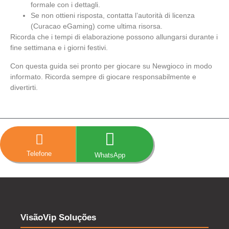
formale con i dettagli.
Se non ottieni risposta, contatta l’autorità di licenza
(Curacao eGaming) come ultima risorsa.
Ricorda che i tempi di elaborazione possono allungarsi durante i
fine settimana e i giorni festivi.
Con questa guida sei pronto per giocare su Newgioco in modo
informato. Ricorda sempre di giocare responsabilmente e
divertirti.
Telefone
WhatsApp
VisãoVip Soluções