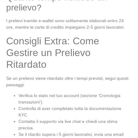
prelievo?
I prelievi tramite e-wallet sono solitamente elaborati entro 24
ore, mentre le carte di credito impiegano 2-5 giorni lavorativi.
Consigli Extra: Come
Gestire un Prelievo
Ritardato
Se un prelievo viene ritardato oltre i tempi previsti, segui questi
passaggi:
Verifica lo stato nel tuo account (sezione ‘Cronologia
transazioni’).
Controlla di aver completato tutta la documentazione
KYC.
Contatta il supporto via live chat e chiedi una stima
precisa.
Se il ritardo supera i 5 giorni lavorativi, invia una email