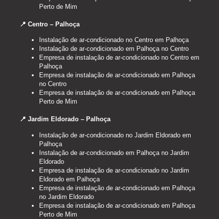
Perto de Mim
📍 Centro – Palhoça
Instalação de ar-condicionado no Centro em Palhoça
Instalação de ar-condicionado em Palhoça no Centro
Empresa de instalação de ar-condicionado no Centro em
Palhoça
Empresa de instalação de ar-condicionado em Palhoça
no Centro
Empresa de instalação de ar-condicionado em Palhoça
Perto de Mim
📍 Jardim Eldorado – Palhoça
Instalação de ar-condicionado no Jardim Eldorado em
Palhoça
Instalação de ar-condicionado em Palhoça no Jardim
Eldorado
Empresa de instalação de ar-condicionado no Jardim
Eldorado em Palhoça
Empresa de instalação de ar-condicionado em Palhoça
no Jardim Eldorado
Empresa de instalação de ar-condicionado em Palhoça
Perto de Mim