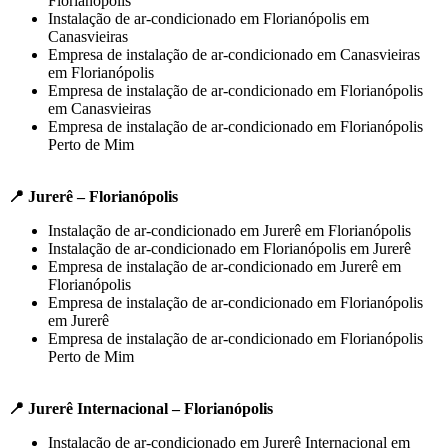
Florianópolis
Instalação de ar-condicionado em Florianópolis em
Canasvieiras
Empresa de instalação de ar-condicionado em Canasvieiras
em Florianópolis
Empresa de instalação de ar-condicionado em Florianópolis
em Canasvieiras
Empresa de instalação de ar-condicionado em Florianópolis
Perto de Mim
📍 Jurerê – Florianópolis
Instalação de ar-condicionado em Jurerê em Florianópolis
Instalação de ar-condicionado em Florianópolis em Jurerê
Empresa de instalação de ar-condicionado em Jurerê em
Florianópolis
Empresa de instalação de ar-condicionado em Florianópolis
em Jurerê
Empresa de instalação de ar-condicionado em Florianópolis
Perto de Mim
📍 Jurerê Internacional – Florianópolis
Instalação de ar-condicionado em Jurerê Internacional em