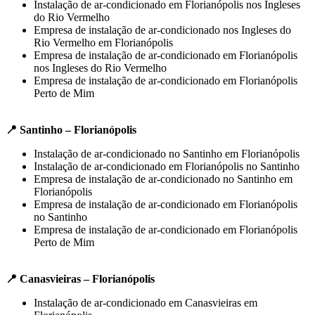
Instalação de ar-condicionado em Florianópolis nos Ingleses
do Rio Vermelho
Empresa de instalação de ar-condicionado nos Ingleses do
Rio Vermelho em Florianópolis
Empresa de instalação de ar-condicionado em Florianópolis
nos Ingleses do Rio Vermelho
Empresa de instalação de ar-condicionado em Florianópolis
Perto de Mim
📍 Santinho – Florianópolis
Instalação de ar-condicionado no Santinho em Florianópolis
Instalação de ar-condicionado em Florianópolis no Santinho
Empresa de instalação de ar-condicionado no Santinho em
Florianópolis
Empresa de instalação de ar-condicionado em Florianópolis
no Santinho
Empresa de instalação de ar-condicionado em Florianópolis
Perto de Mim
📍 Canasvieiras – Florianópolis
Instalação de ar-condicionado em Canasvieiras em