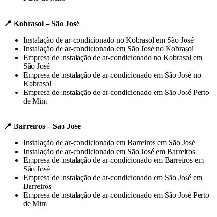
📍 Kobrasol – São José
Instalação de ar-condicionado no Kobrasol em São José
Instalação de ar-condicionado em São José no Kobrasol
Empresa de instalação de ar-condicionado no Kobrasol em
São José
Empresa de instalação de ar-condicionado em São José no
Kobrasol
Empresa de instalação de ar-condicionado em São José Perto
de Mim
📍 Barreiros – São José
Instalação de ar-condicionado em Barreiros em São José
Instalação de ar-condicionado em São José em Barreiros
Empresa de instalação de ar-condicionado em Barreiros em
São José
Empresa de instalação de ar-condicionado em São José em
Barreiros
Empresa de instalação de ar-condicionado em São José Perto
de Mim