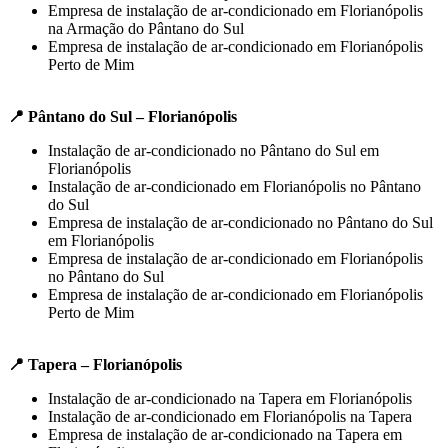
Empresa de instalação de ar-condicionado em Florianópolis
na Armação do Pântano do Sul
Empresa de instalação de ar-condicionado em Florianópolis
Perto de Mim
📍 Pântano do Sul – Florianópolis
Instalação de ar-condicionado no Pântano do Sul em
Florianópolis
Instalação de ar-condicionado em Florianópolis no Pântano
do Sul
Empresa de instalação de ar-condicionado no Pântano do Sul
em Florianópolis
Empresa de instalação de ar-condicionado em Florianópolis
no Pântano do Sul
Empresa de instalação de ar-condicionado em Florianópolis
Perto de Mim
📍 Tapera – Florianópolis
Instalação de ar-condicionado na Tapera em Florianópolis
Instalação de ar-condicionado em Florianópolis na Tapera
Empresa de instalação de ar-condicionado na Tapera em