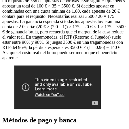
un requisito de 35x en apuestas deportivas. Esto significa que debes
apostar un total de 100 € × 35 = 3500 €. Si decides apostar en
combinadas con una cuota mínima de 1.80, cada apuesta de 20 €
contará para el requisito. Necesitarías realizar 3500 / 20 = 175
apuestas. La ganancia esperada si todas tus apuestas tuvieran una
cuota de 2.0 sería: (20 € × (2.0 – 1)) × 175 = 20 € × 1 × 175 = 3500
€ de ganancia bruta, pero recuerda que el margen de la casa reduce
el valor real. En tragamonedas, el RTP (Retorno al Jugador) suele
estar entre 96% y 98%. Si juegas 3500 € en una tragamonedas con
RTP del 96%, la pérdida esperada es 3500 € × (1 – 0.96) = 140 €.
Así que el costo real del bono puede ser menor que el beneficio
aparente.
Métodos de pago y banca