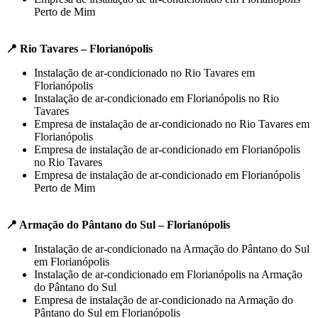
Perto de Mim
📍 Rio Tavares – Florianópolis
Instalação de ar-condicionado no Rio Tavares em
Florianópolis
Instalação de ar-condicionado em Florianópolis no Rio
Tavares
Empresa de instalação de ar-condicionado no Rio Tavares em
Florianópolis
Empresa de instalação de ar-condicionado em Florianópolis
no Rio Tavares
Empresa de instalação de ar-condicionado em Florianópolis
Perto de Mim
📍 Armação do Pântano do Sul – Florianópolis
Instalação de ar-condicionado na Armação do Pântano do Sul
em Florianópolis
Instalação de ar-condicionado em Florianópolis na Armação
do Pântano do Sul
Empresa de instalação de ar-condicionado na Armação do
Pântano do Sul em Florianópolis