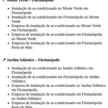
📍 Monte Verde – Florianópolis
Instalação de ar-condicionado no Monte Verde em
Florianópolis
Instalação de ar-condicionado em Florianópolis no Monte
Verde
Empresa de instalação de ar-condicionado no Monte Verde
em Florianópolis
Empresa de instalação de ar-condicionado em Florianópolis
no Monte Verde
Empresa de instalação de ar-condicionado em Florianópolis
Perto de Mim
📍 Jardim Atlântico – Florianópolis
Instalação de ar-condicionado no Jardim Atlântico em
Florianópolis
Instalação de ar-condicionado em Florianópolis no Jardim
Atlântico
Empresa de instalação de ar-condicionado no Jardim Atlântico
em Florianópolis
Empresa de instalação de ar-condicionado em Florianópolis
no Jardim Atlântico
Empresa de instalação de ar-condicionado em Florianópolis
Perto de Mim