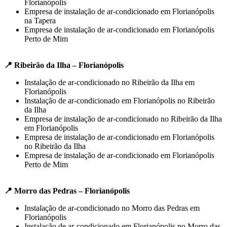
Florianópolis
Empresa de instalação de ar-condicionado em Florianópolis
na Tapera
Empresa de instalação de ar-condicionado em Florianópolis
Perto de Mim
📍 Ribeirão da Ilha – Florianópolis
Instalação de ar-condicionado no Ribeirão da Ilha em
Florianópolis
Instalação de ar-condicionado em Florianópolis no Ribeirão
da Ilha
Empresa de instalação de ar-condicionado no Ribeirão da Ilha
em Florianópolis
Empresa de instalação de ar-condicionado em Florianópolis
no Ribeirão da Ilha
Empresa de instalação de ar-condicionado em Florianópolis
Perto de Mim
📍 Morro das Pedras – Florianópolis
Instalação de ar-condicionado no Morro das Pedras em
Florianópolis
Instalação de ar-condicionado em Florianópolis no Morro das