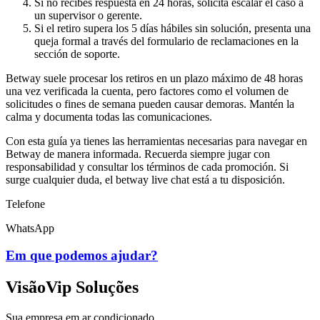
Si no recibes respuesta en 24 horas, solicita escalar el caso a
un supervisor o gerente.
Si el retiro supera los 5 días hábiles sin solución, presenta una
queja formal a través del formulario de reclamaciones en la
sección de soporte.
Betway suele procesar los retiros en un plazo máximo de 48 horas
una vez verificada la cuenta, pero factores como el volumen de
solicitudes o fines de semana pueden causar demoras. Mantén la
calma y documenta todas las comunicaciones.
Con esta guía ya tienes las herramientas necesarias para navegar en
Betway de manera informada. Recuerda siempre jugar con
responsabilidad y consultar los términos de cada promoción. Si
surge cualquier duda, el betway live chat está a tu disposición.
Telefone
WhatsApp
Em que podemos ajudar?
VisãoVip Soluções
Sua empresa em ar condicionado.