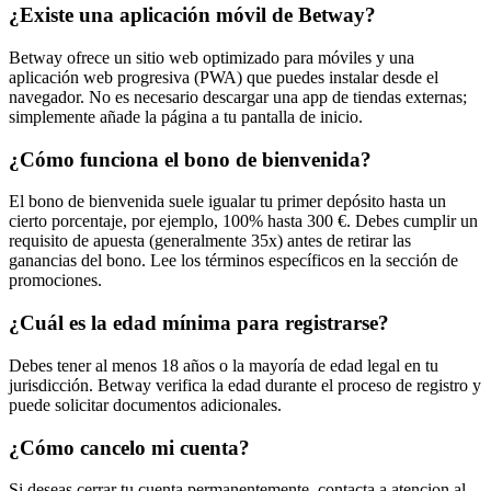
¿Existe una aplicación móvil de Betway?
Betway ofrece un sitio web optimizado para móviles y una
aplicación web progresiva (PWA) que puedes instalar desde el
navegador. No es necesario descargar una app de tiendas externas;
simplemente añade la página a tu pantalla de inicio.
¿Cómo funciona el bono de bienvenida?
El bono de bienvenida suele igualar tu primer depósito hasta un
cierto porcentaje, por ejemplo, 100% hasta 300 €. Debes cumplir un
requisito de apuesta (generalmente 35x) antes de retirar las
ganancias del bono. Lee los términos específicos en la sección de
promociones.
¿Cuál es la edad mínima para registrarse?
Debes tener al menos 18 años o la mayoría de edad legal en tu
jurisdicción. Betway verifica la edad durante el proceso de registro y
puede solicitar documentos adicionales.
¿Cómo cancelo mi cuenta?
Si deseas cerrar tu cuenta permanentemente, contacta a atencion al