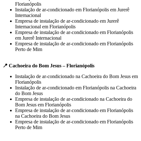
Florianópolis
Instalação de ar-condicionado em Florianópolis em Jurerê
Internacional
Empresa de instalação de ar-condicionado em Jurerê
Internacional em Florianópolis
Empresa de instalação de ar-condicionado em Florianópolis
em Jurerê Internacional
Empresa de instalação de ar-condicionado em Florianópolis
Perto de Mim
📍 Cachoeira do Bom Jesus – Florianópolis
Instalação de ar-condicionado na Cachoeira do Bom Jesus em
Florianópolis
Instalação de ar-condicionado em Florianópolis na Cachoeira
do Bom Jesus
Empresa de instalação de ar-condicionado na Cachoeira do
Bom Jesus em Florianópolis
Empresa de instalação de ar-condicionado em Florianópolis
na Cachoeira do Bom Jesus
Empresa de instalação de ar-condicionado em Florianópolis
Perto de Mim