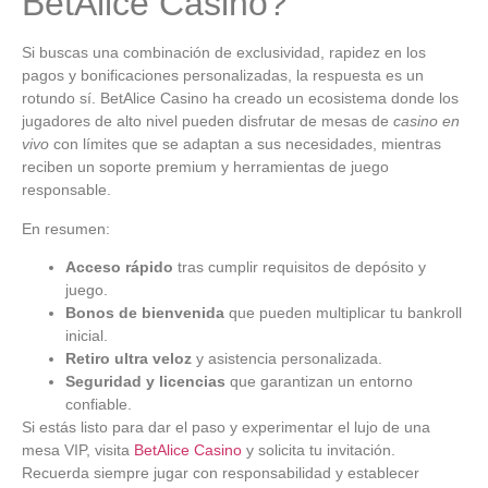
BetAlice Casino?
Si buscas una combinación de exclusividad, rapidez en los
pagos y bonificaciones personalizadas, la respuesta es un
rotundo sí. BetAlice Casino ha creado un ecosistema donde los
jugadores de alto nivel pueden disfrutar de mesas de
casino en
vivo
con límites que se adaptan a sus necesidades, mientras
reciben un soporte premium y herramientas de juego
responsable.
En resumen:
Acceso rápido
tras cumplir requisitos de depósito y
juego.
Bonos de bienvenida
que pueden multiplicar tu bankroll
inicial.
Retiro ultra veloz
y asistencia personalizada.
Seguridad y licencias
que garantizan un entorno
confiable.
Si estás listo para dar el paso y experimentar el lujo de una
mesa VIP, visita
BetAlice Casino
y solicita tu invitación.
Recuerda siempre jugar con responsabilidad y establecer