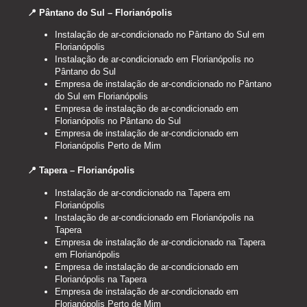
📍 Pântano do Sul – Florianópolis
Instalação de ar-condicionado no Pântano do Sul em
Florianópolis
Instalação de ar-condicionado em Florianópolis no
Pântano do Sul
Empresa de instalação de ar-condicionado no Pântano
do Sul em Florianópolis
Empresa de instalação de ar-condicionado em
Florianópolis no Pântano do Sul
Empresa de instalação de ar-condicionado em
Florianópolis Perto de Mim
📍 Tapera – Florianópolis
Instalação de ar-condicionado na Tapera em
Florianópolis
Instalação de ar-condicionado em Florianópolis na
Tapera
Empresa de instalação de ar-condicionado na Tapera
em Florianópolis
Empresa de instalação de ar-condicionado em
Florianópolis na Tapera
Empresa de instalação de ar-condicionado em
Florianópolis Perto de Mim