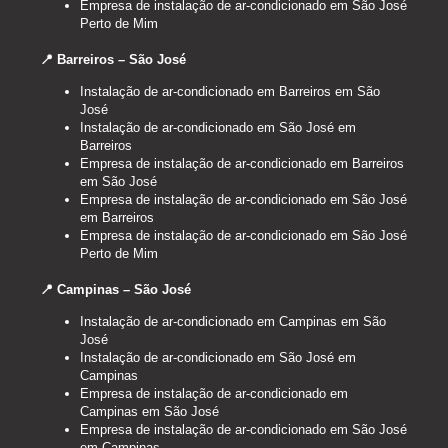
Empresa de instalação de ar-condicionado em São José
Perto de Mim
📍 Barreiros – São José
Instalação de ar-condicionado em Barreiros em São
José
Instalação de ar-condicionado em São José em
Barreiros
Empresa de instalação de ar-condicionado em Barreiros
em São José
Empresa de instalação de ar-condicionado em São José
em Barreiros
Empresa de instalação de ar-condicionado em São José
Perto de Mim
📍 Campinas – São José
Instalação de ar-condicionado em Campinas em São
José
Instalação de ar-condicionado em São José em
Campinas
Empresa de instalação de ar-condicionado em
Campinas em São José
Empresa de instalação de ar-condicionado em São José
em Campinas