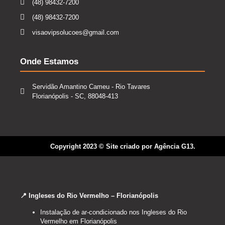
(48) 98432-7200
(48) 98432-7200
visaovipsolucoes@gmail.com
Onde Estamos
Servidão Amantino Cameu - Rio Tavares
Florianópolis - SC, 88048-413
Copyright 2023 © Site criado por Agência G13.
📍 Ingleses do Rio Vermelho – Florianópolis
Instalação de ar-condicionado nos Ingleses do Rio
Vermelho em Florianópolis