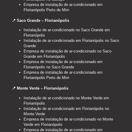
Empresa de instalação de ar-condicionado em
Florianópolis Perto de Mim
📍 Saco Grande – Florianópolis
Instalação de ar-condicionado no Saco Grande em
Florianópolis
Instalação de ar-condicionado em Florianópolis no Saco
Grande
Empresa de instalação de ar-condicionado no Saco
Grande em Florianópolis
Empresa de instalação de ar-condicionado em
Florianópolis no Saco Grande
Empresa de instalação de ar-condicionado em
Florianópolis Perto de Mim
📍 Monte Verde – Florianópolis
Instalação de ar-condicionado no Monte Verde em
Florianópolis
Instalação de ar-condicionado em Florianópolis no
Monte Verde
Empresa de instalação de ar-condicionado no Monte
Verde em Florianópolis
Empresa de instalação de ar-condicionado em