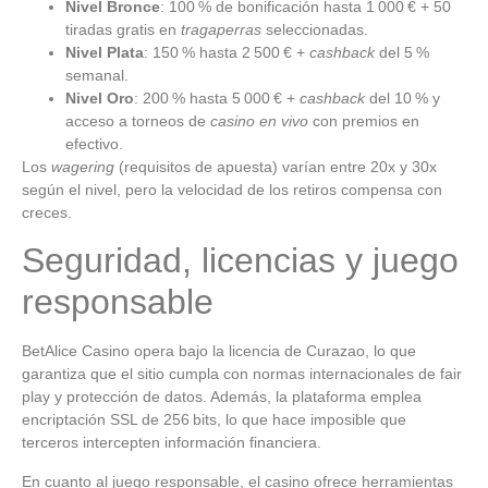
Nivel Bronce
: 100 % de bonificación hasta 1 000 € + 50
tiradas gratis en
tragaperras
seleccionadas.
Nivel Plata
: 150 % hasta 2 500 € +
cashback
del 5 %
semanal.
Nivel Oro
: 200 % hasta 5 000 € +
cashback
del 10 % y
acceso a torneos de
casino en vivo
con premios en
efectivo.
Los
wagering
(requisitos de apuesta) varían entre 20x y 30x
según el nivel, pero la velocidad de los retiros compensa con
creces.
Seguridad, licencias y juego
responsable
BetAlice Casino opera bajo la licencia de Curazao, lo que
garantiza que el sitio cumpla con normas internacionales de fair
play y protección de datos. Además, la plataforma emplea
encriptación SSL de 256 bits, lo que hace imposible que
terceros intercepten información financiera.
En cuanto al juego responsable, el casino ofrece herramientas