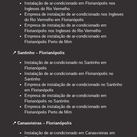
Instalação de ar-condicionado em Florianópolis nos
Ingleses do Rio Vermelho
Empresa de instalação de ar-condicionado nos Ingleses
do Rio Vermelho em Florianópolis
Empresa de instalação de ar-condicionado em
Florianópolis nos Ingleses do Rio Vermelho
Empresa de instalação de ar-condicionado em
Florianópolis Perto de Mim
📍 Santinho – Florianópolis
Instalação de ar-condicionado no Santinho em
Florianópolis
Instalação de ar-condicionado em Florianópolis no
Santinho
Empresa de instalação de ar-condicionado no Santinho
em Florianópolis
Empresa de instalação de ar-condicionado em
Florianópolis no Santinho
Empresa de instalação de ar-condicionado em
Florianópolis Perto de Mim
📍 Canasvieiras – Florianópolis
Instalação de ar-condicionado em Canasvieiras em