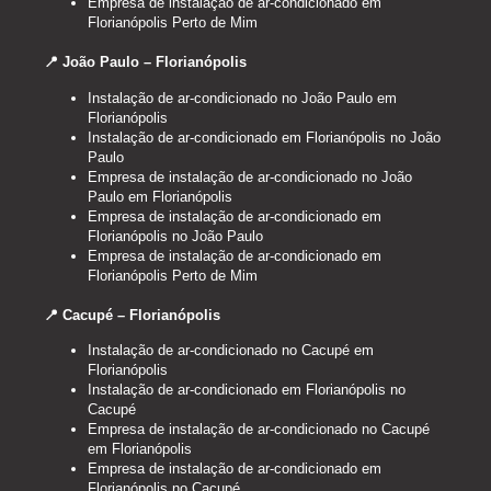
Empresa de instalação de ar-condicionado em
Florianópolis Perto de Mim
📍 João Paulo – Florianópolis
Instalação de ar-condicionado no João Paulo em
Florianópolis
Instalação de ar-condicionado em Florianópolis no João
Paulo
Empresa de instalação de ar-condicionado no João
Paulo em Florianópolis
Empresa de instalação de ar-condicionado em
Florianópolis no João Paulo
Empresa de instalação de ar-condicionado em
Florianópolis Perto de Mim
📍 Cacupé – Florianópolis
Instalação de ar-condicionado no Cacupé em
Florianópolis
Instalação de ar-condicionado em Florianópolis no
Cacupé
Empresa de instalação de ar-condicionado no Cacupé
em Florianópolis
Empresa de instalação de ar-condicionado em
Florianópolis no Cacupé