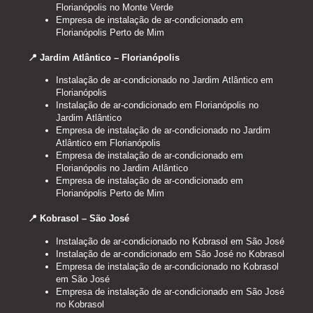
Florianópolis no Monte Verde
Empresa de instalação de ar-condicionado em
Florianópolis Perto de Mim
📍 Jardim Atlântico – Florianópolis
Instalação de ar-condicionado no Jardim Atlântico em
Florianópolis
Instalação de ar-condicionado em Florianópolis no
Jardim Atlântico
Empresa de instalação de ar-condicionado no Jardim
Atlântico em Florianópolis
Empresa de instalação de ar-condicionado em
Florianópolis no Jardim Atlântico
Empresa de instalação de ar-condicionado em
Florianópolis Perto de Mim
📍 Kobrasol – São José
Instalação de ar-condicionado no Kobrasol em São José
Instalação de ar-condicionado em São José no Kobrasol
Empresa de instalação de ar-condicionado no Kobrasol
em São José
Empresa de instalação de ar-condicionado em São José
no Kobrasol