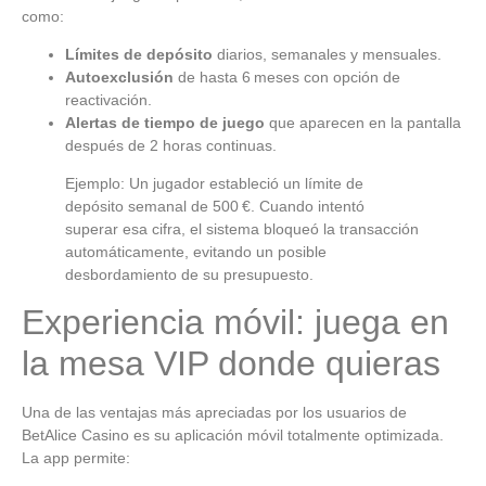
como:
Límites de depósito
diarios, semanales y mensuales.
Autoexclusión
de hasta 6 meses con opción de
reactivación.
Alertas de tiempo de juego
que aparecen en la pantalla
después de 2 horas continuas.
Ejemplo: Un jugador estableció un límite de
depósito semanal de 500 €. Cuando intentó
superar esa cifra, el sistema bloqueó la transacción
automáticamente, evitando un posible
desbordamiento de su presupuesto.
Experiencia móvil: juega en
la mesa VIP donde quieras
Una de las ventajas más apreciadas por los usuarios de
BetAlice Casino es su aplicación móvil totalmente optimizada.
La app permite: