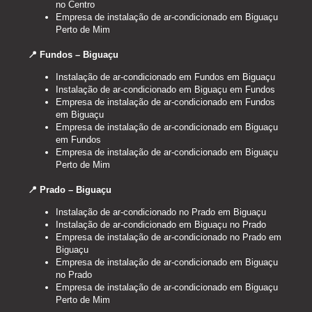
no Centro
Empresa de instalação de ar-condicionado em Biguaçu
Perto de Mim
📍 Fundos – Biguaçu
Instalação de ar-condicionado em Fundos em Biguaçu
Instalação de ar-condicionado em Biguaçu em Fundos
Empresa de instalação de ar-condicionado em Fundos
em Biguaçu
Empresa de instalação de ar-condicionado em Biguaçu
em Fundos
Empresa de instalação de ar-condicionado em Biguaçu
Perto de Mim
📍 Prado – Biguaçu
Instalação de ar-condicionado no Prado em Biguaçu
Instalação de ar-condicionado em Biguaçu no Prado
Empresa de instalação de ar-condicionado no Prado em
Biguaçu
Empresa de instalação de ar-condicionado em Biguaçu
no Prado
Empresa de instalação de ar-condicionado em Biguaçu
Perto de Mim