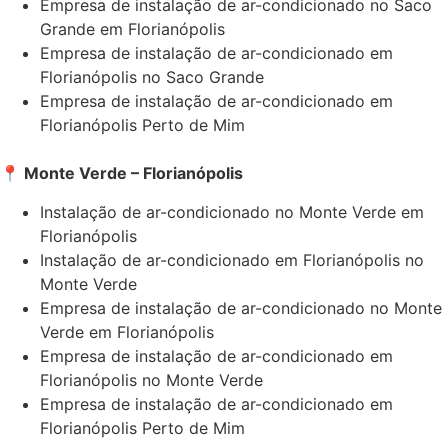
Empresa de instalação de ar-condicionado no Saco
Grande em Florianópolis
Empresa de instalação de ar-condicionado em
Florianópolis no Saco Grande
Empresa de instalação de ar-condicionado em
Florianópolis Perto de Mim
📍 Monte Verde – Florianópolis
Instalação de ar-condicionado no Monte Verde em
Florianópolis
Instalação de ar-condicionado em Florianópolis no
Monte Verde
Empresa de instalação de ar-condicionado no Monte
Verde em Florianópolis
Empresa de instalação de ar-condicionado em
Florianópolis no Monte Verde
Empresa de instalação de ar-condicionado em
Florianópolis Perto de Mim