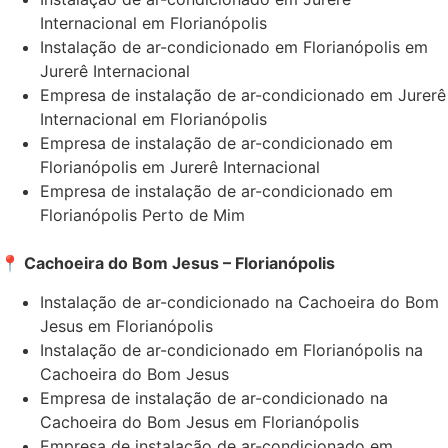
Internacional em Florianópolis
Instalação de ar-condicionado em Florianópolis em
Jurerê Internacional
Empresa de instalação de ar-condicionado em Jurerê
Internacional em Florianópolis
Empresa de instalação de ar-condicionado em
Florianópolis em Jurerê Internacional
Empresa de instalação de ar-condicionado em
Florianópolis Perto de Mim
📍 Cachoeira do Bom Jesus – Florianópolis
Instalação de ar-condicionado na Cachoeira do Bom
Jesus em Florianópolis
Instalação de ar-condicionado em Florianópolis na
Cachoeira do Bom Jesus
Empresa de instalação de ar-condicionado na
Cachoeira do Bom Jesus em Florianópolis
Empresa de instalação de ar-condicionado em