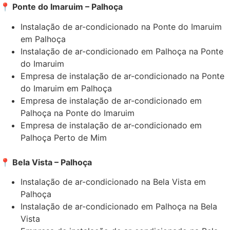
📍 Ponte do Imaruim – Palhoça
Instalação de ar-condicionado na Ponte do Imaruim
em Palhoça
Instalação de ar-condicionado em Palhoça na Ponte
do Imaruim
Empresa de instalação de ar-condicionado na Ponte
do Imaruim em Palhoça
Empresa de instalação de ar-condicionado em
Palhoça na Ponte do Imaruim
Empresa de instalação de ar-condicionado em
Palhoça Perto de Mim
📍 Bela Vista – Palhoça
Instalação de ar-condicionado na Bela Vista em
Palhoça
Instalação de ar-condicionado em Palhoça na Bela
Vista