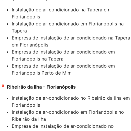
Instalação de ar-condicionado na Tapera em
Florianópolis
Instalação de ar-condicionado em Florianópolis na
Tapera
Empresa de instalação de ar-condicionado na Tapera
em Florianópolis
Empresa de instalação de ar-condicionado em
Florianópolis na Tapera
Empresa de instalação de ar-condicionado em
Florianópolis Perto de Mim
📍 Ribeirão da Ilha – Florianópolis
Instalação de ar-condicionado no Ribeirão da Ilha em
Florianópolis
Instalação de ar-condicionado em Florianópolis no
Ribeirão da Ilha
Empresa de instalação de ar-condicionado no