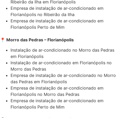
Ribeirão da Ilha em Florianópolis
Empresa de instalação de ar-condicionado em
Florianópolis no Ribeirão da Ilha
Empresa de instalação de ar-condicionado em
Florianópolis Perto de Mim
📍 Morro das Pedras – Florianópolis
Instalação de ar-condicionado no Morro das Pedras
em Florianópolis
Instalação de ar-condicionado em Florianópolis no
Morro das Pedras
Empresa de instalação de ar-condicionado no Morro
das Pedras em Florianópolis
Empresa de instalação de ar-condicionado em
Florianópolis no Morro das Pedras
Empresa de instalação de ar-condicionado em
Florianópolis Perto de Mim