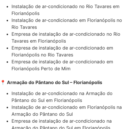
Instalação de ar-condicionado no Rio Tavares em
Florianópolis
Instalação de ar-condicionado em Florianópolis no
Rio Tavares
Empresa de instalação de ar-condicionado no Rio
Tavares em Florianópolis
Empresa de instalação de ar-condicionado em
Florianópolis no Rio Tavares
Empresa de instalação de ar-condicionado em
Florianópolis Perto de Mim
📍 Armação do Pântano do Sul – Florianópolis
Instalação de ar-condicionado na Armação do
Pântano do Sul em Florianópolis
Instalação de ar-condicionado em Florianópolis na
Armação do Pântano do Sul
Empresa de instalação de ar-condicionado na
Armação do Pântano do Sul em Florianópolis