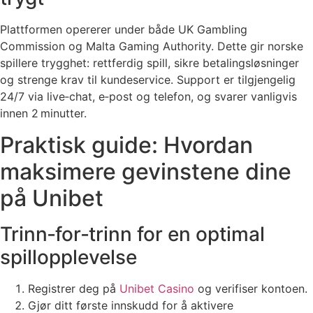
Plattformen opererer under både UK Gambling
Commission og Malta Gaming Authority. Dette gir norske
spillere trygghet: rettferdig spill, sikre betalingsløsninger
og strenge krav til kundeservice. Support er tilgjengelig
24/7 via live‑chat, e‑post og telefon, og svarer vanligvis
innen 2 minutter.
Praktisk guide: Hvordan
maksimere gevinstene dine
på Unibet
Trinn‑for‑trinn for en optimal
spillopplevelse
Registrer deg på
Unibet Casino
og verifiser kontoen.
Gjør ditt første innskudd for å aktivere