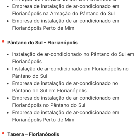
Empresa de instalação de ar-condicionado em
Florianópolis na Armação do Pântano do Sul
Empresa de instalação de ar-condicionado em
Florianópolis Perto de Mim
📍 Pântano do Sul – Florianópolis
Instalação de ar-condicionado no Pântano do Sul em
Florianópolis
Instalação de ar-condicionado em Florianópolis no
Pântano do Sul
Empresa de instalação de ar-condicionado no
Pântano do Sul em Florianópolis
Empresa de instalação de ar-condicionado em
Florianópolis no Pântano do Sul
Empresa de instalação de ar-condicionado em
Florianópolis Perto de Mim
📍 Tapera – Florianópolis