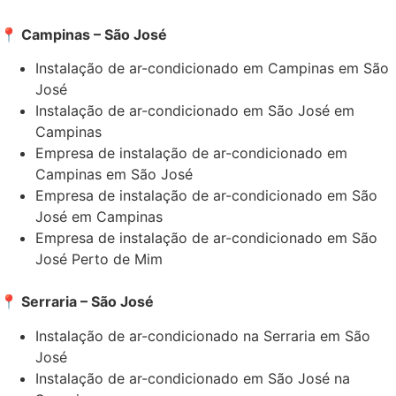
📍 Campinas – São José
Instalação de ar-condicionado em Campinas em São
José
Instalação de ar-condicionado em São José em
Campinas
Empresa de instalação de ar-condicionado em
Campinas em São José
Empresa de instalação de ar-condicionado em São
José em Campinas
Empresa de instalação de ar-condicionado em São
José Perto de Mim
📍 Serraria – São José
Instalação de ar-condicionado na Serraria em São
José
Instalação de ar-condicionado em São José na