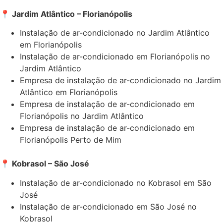
📍 Jardim Atlântico – Florianópolis
Instalação de ar-condicionado no Jardim Atlântico
em Florianópolis
Instalação de ar-condicionado em Florianópolis no
Jardim Atlântico
Empresa de instalação de ar-condicionado no Jardim
Atlântico em Florianópolis
Empresa de instalação de ar-condicionado em
Florianópolis no Jardim Atlântico
Empresa de instalação de ar-condicionado em
Florianópolis Perto de Mim
📍 Kobrasol – São José
Instalação de ar-condicionado no Kobrasol em São
José
Instalação de ar-condicionado em São José no
Kobrasol