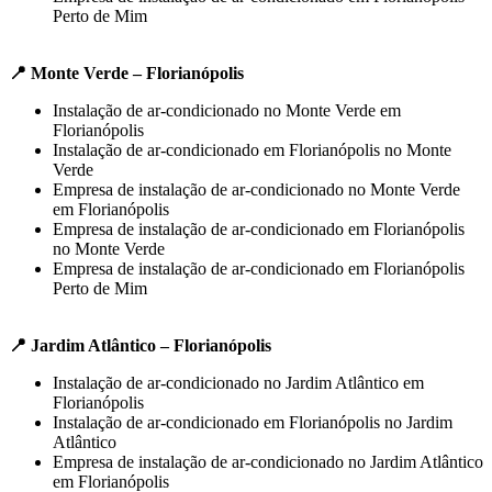
Perto de Mim
📍 Monte Verde – Florianópolis
Instalação de ar-condicionado no Monte Verde em
Florianópolis
Instalação de ar-condicionado em Florianópolis no Monte
Verde
Empresa de instalação de ar-condicionado no Monte Verde
em Florianópolis
Empresa de instalação de ar-condicionado em Florianópolis
no Monte Verde
Empresa de instalação de ar-condicionado em Florianópolis
Perto de Mim
📍 Jardim Atlântico – Florianópolis
Instalação de ar-condicionado no Jardim Atlântico em
Florianópolis
Instalação de ar-condicionado em Florianópolis no Jardim
Atlântico
Empresa de instalação de ar-condicionado no Jardim Atlântico
em Florianópolis