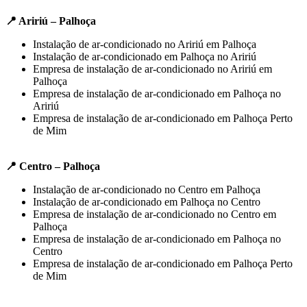
📍 Aririú – Palhoça
Instalação de ar-condicionado no Aririú em Palhoça
Instalação de ar-condicionado em Palhoça no Aririú
Empresa de instalação de ar-condicionado no Aririú em
Palhoça
Empresa de instalação de ar-condicionado em Palhoça no
Aririú
Empresa de instalação de ar-condicionado em Palhoça Perto
de Mim
📍 Centro – Palhoça
Instalação de ar-condicionado no Centro em Palhoça
Instalação de ar-condicionado em Palhoça no Centro
Empresa de instalação de ar-condicionado no Centro em
Palhoça
Empresa de instalação de ar-condicionado em Palhoça no
Centro
Empresa de instalação de ar-condicionado em Palhoça Perto
de Mim