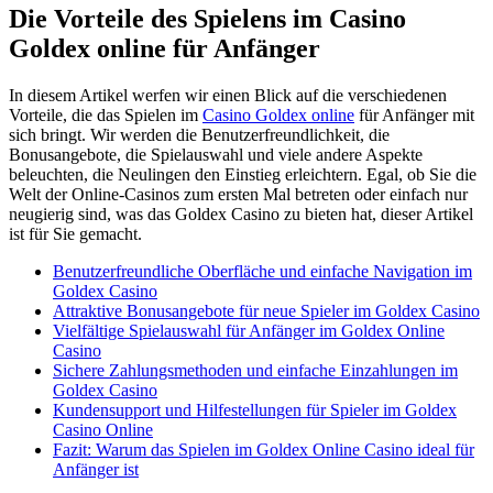
Die Vorteile des Spielens im Casino
Goldex online für Anfänger
In diesem Artikel werfen wir einen Blick auf die verschiedenen
Vorteile, die das Spielen im
Casino Goldex online
für Anfänger mit
sich bringt. Wir werden die Benutzerfreundlichkeit, die
Bonusangebote, die Spielauswahl und viele andere Aspekte
beleuchten, die Neulingen den Einstieg erleichtern. Egal, ob Sie die
Welt der Online-Casinos zum ersten Mal betreten oder einfach nur
neugierig sind, was das Goldex Casino zu bieten hat, dieser Artikel
ist für Sie gemacht.
Benutzerfreundliche Oberfläche und einfache Navigation im
Goldex Casino
Attraktive Bonusangebote für neue Spieler im Goldex Casino
Vielfältige Spielauswahl für Anfänger im Goldex Online
Casino
Sichere Zahlungsmethoden und einfache Einzahlungen im
Goldex Casino
Kundensupport und Hilfestellungen für Spieler im Goldex
Casino Online
Fazit: Warum das Spielen im Goldex Online Casino ideal für
Anfänger ist