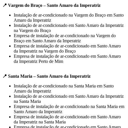
📍 Vargem do Braço – Santo Amaro da Imperatriz
Instalação de ar-condicionado na Vargem do Braço em Santo
Amaro da Imperatriz
Instalação de ar-condicionado em Santo Amaro da Imperatriz
na Vargem do Braço
Empresa de instalação de ar-condicionado na Vargem do
Braço em Santo Amaro da Imperatriz
Empresa de instalação de ar-condicionado em Santo Amaro
da Imperatriz na Vargem do Braço
Empresa de instalação de ar-condicionado em Santo Amaro
da Imperatriz Perto de Mim
📍 Santa Maria – Santo Amaro da Imperatriz
Instalação de ar-condicionado na Santa Maria em Santo
Amaro da Imperatriz
Instalação de ar-condicionado em Santo Amaro da Imperatriz
na Santa Maria
Empresa de instalação de ar-condicionado na Santa Maria em
Santo Amaro da Imperatriz
Empresa de instalação de ar-condicionado em Santo Amaro
da Imperatriz na Santa Maria
Empresa de instalação de ar-condicionado em Santo Amaro