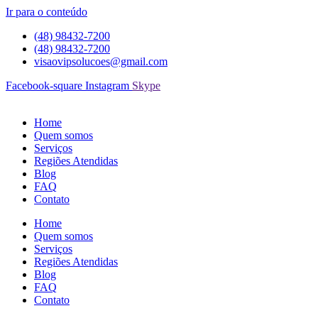
Ir para o conteúdo
(48) 98432-7200
(48) 98432-7200
visaovipsolucoes@gmail.com
Facebook-square
Instagram
Skype
Home
Quem somos
Serviços
Regiões Atendidas
Blog
FAQ
Contato
Home
Quem somos
Serviços
Regiões Atendidas
Blog
FAQ
Contato