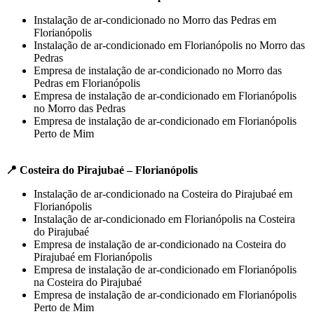
Instalação de ar-condicionado no Morro das Pedras em
Florianópolis
Instalação de ar-condicionado em Florianópolis no Morro das
Pedras
Empresa de instalação de ar-condicionado no Morro das
Pedras em Florianópolis
Empresa de instalação de ar-condicionado em Florianópolis
no Morro das Pedras
Empresa de instalação de ar-condicionado em Florianópolis
Perto de Mim
📍 Costeira do Pirajubaé – Florianópolis
Instalação de ar-condicionado na Costeira do Pirajubaé em
Florianópolis
Instalação de ar-condicionado em Florianópolis na Costeira
do Pirajubaé
Empresa de instalação de ar-condicionado na Costeira do
Pirajubaé em Florianópolis
Empresa de instalação de ar-condicionado em Florianópolis
na Costeira do Pirajubaé
Empresa de instalação de ar-condicionado em Florianópolis
Perto de Mim