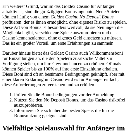
Ein weiterer Grund, warum das Goldex Casino für Anfänger
attraktiv ist, sind die großzügigen Bonusangebote. Neue Spieler
können häufig von einem
Goldex Casino No Deposit Bonus
profitieren, der es ihnen ermöglicht, ohne eigenes Risiko zu spielen.
Diese Art von Bonus ist besonders wertvoll, da sie Neulingen die
Möglichkeit gibt, verschiedene Spiele auszuprobieren und das
Casino kennenzulernen, ohne eigenes Geld einsetzen zu müssen.
Das ist ein großer Vorteil, um erste Erfahrungen zu sammeln.
Darüber hinaus bietet das Goldex Casino auch Willkommensboni
für Einzahlungen an, die den Spielern zusätzliche Mittel zur
Verfügung stellen, um ihre Gewinnchancen zu erhöhen. Oftmals
können Spieler bis zu 100% auf ihre erste Einzahlung erhalten.
Diese Boni sind oft an bestimmte Bedingungen geknüpft, aber mit
einer klaren Erklärung im Casino wird es für Anfänger einfach,
diese Anforderungen zu verstehen und zu erfüllen.
Prüfen Sie die Bonusbedingungen vor der Anmeldung.
Nutzen Sie den No Deposit Bonus, um das Casino risikofrei
auszuprobieren.
Informieren Sie sich über die besten Spiele, die für die
Bonusnutzung geeignet sind.
Vielfältige Spielauswahl für Anfänger im