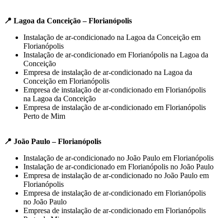
📍 Lagoa da Conceição – Florianópolis
Instalação de ar-condicionado na Lagoa da Conceição em
Florianópolis
Instalação de ar-condicionado em Florianópolis na Lagoa da
Conceição
Empresa de instalação de ar-condicionado na Lagoa da
Conceição em Florianópolis
Empresa de instalação de ar-condicionado em Florianópolis
na Lagoa da Conceição
Empresa de instalação de ar-condicionado em Florianópolis
Perto de Mim
📍 João Paulo – Florianópolis
Instalação de ar-condicionado no João Paulo em Florianópolis
Instalação de ar-condicionado em Florianópolis no João Paulo
Empresa de instalação de ar-condicionado no João Paulo em
Florianópolis
Empresa de instalação de ar-condicionado em Florianópolis
no João Paulo
Empresa de instalação de ar-condicionado em Florianópolis