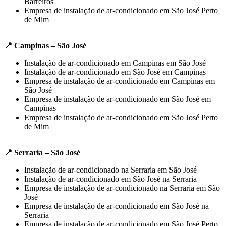
Barreiros
Empresa de instalação de ar-condicionado em São José Perto
de Mim
📍 Campinas – São José
Instalação de ar-condicionado em Campinas em São José
Instalação de ar-condicionado em São José em Campinas
Empresa de instalação de ar-condicionado em Campinas em
São José
Empresa de instalação de ar-condicionado em São José em
Campinas
Empresa de instalação de ar-condicionado em São José Perto
de Mim
📍 Serraria – São José
Instalação de ar-condicionado na Serraria em São José
Instalação de ar-condicionado em São José na Serraria
Empresa de instalação de ar-condicionado na Serraria em São
José
Empresa de instalação de ar-condicionado em São José na
Serraria
Empresa de instalação de ar-condicionado em São José Perto