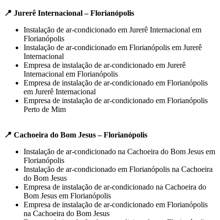
📍 Jurerê Internacional – Florianópolis
Instalação de ar-condicionado em Jurerê Internacional em
Florianópolis
Instalação de ar-condicionado em Florianópolis em Jurerê
Internacional
Empresa de instalação de ar-condicionado em Jurerê
Internacional em Florianópolis
Empresa de instalação de ar-condicionado em Florianópolis
em Jurerê Internacional
Empresa de instalação de ar-condicionado em Florianópolis
Perto de Mim
📍 Cachoeira do Bom Jesus – Florianópolis
Instalação de ar-condicionado na Cachoeira do Bom Jesus em
Florianópolis
Instalação de ar-condicionado em Florianópolis na Cachoeira
do Bom Jesus
Empresa de instalação de ar-condicionado na Cachoeira do
Bom Jesus em Florianópolis
Empresa de instalação de ar-condicionado em Florianópolis
na Cachoeira do Bom Jesus