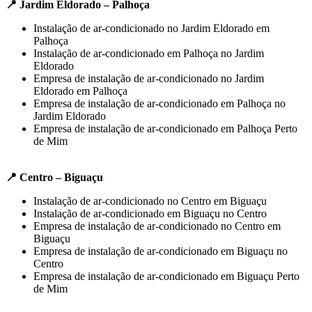
📍 Jardim Eldorado – Palhoça
Instalação de ar-condicionado no Jardim Eldorado em
Palhoça
Instalação de ar-condicionado em Palhoça no Jardim
Eldorado
Empresa de instalação de ar-condicionado no Jardim
Eldorado em Palhoça
Empresa de instalação de ar-condicionado em Palhoça no
Jardim Eldorado
Empresa de instalação de ar-condicionado em Palhoça Perto
de Mim
📍 Centro – Biguaçu
Instalação de ar-condicionado no Centro em Biguaçu
Instalação de ar-condicionado em Biguaçu no Centro
Empresa de instalação de ar-condicionado no Centro em
Biguaçu
Empresa de instalação de ar-condicionado em Biguaçu no
Centro
Empresa de instalação de ar-condicionado em Biguaçu Perto
de Mim