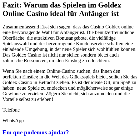
Fazit: Warum das Spielen im Goldex
Online Casino ideal für Anfänger ist
Zusammenfassend lässt sich sagen, dass das Casino Goldex online
eine hervorragende Wahl für Anfänger ist. Die benutzerfreundliche
Oberfläche, die attraktiven Bonusangebote, die vielfältige
Spielauswahl und der hervorragende Kundenservice schaffen eine
einladende Umgebung, in der neue Spieler sich wohlfühlen können.
Das Goldex Casino ist nicht nur sicher, sondern bietet auch
zahlreiche Ressourcen, um den Einstieg zu erleichtern.
Wenn Sie nach einem Online-Casino suchen, das Ihnen den
perfekten Einstieg in die Welt des Glücksspiels bietet, sollten Sie das
Goldex Casino in Betracht ziehen. Es ist der ideale Ort, um Spaß zu
haben, neue Spiele zu entdecken und möglicherweise sogar einige
Gewinne zu erzielen. Zögern Sie nicht, sich anzumelden und die
Vorteile selbst zu erleben!
Telefone
WhatsApp
Em que podemos ajudar?