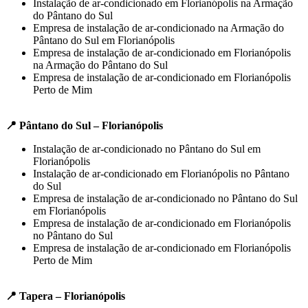
Instalação de ar-condicionado em Florianópolis na Armação
do Pântano do Sul
Empresa de instalação de ar-condicionado na Armação do
Pântano do Sul em Florianópolis
Empresa de instalação de ar-condicionado em Florianópolis
na Armação do Pântano do Sul
Empresa de instalação de ar-condicionado em Florianópolis
Perto de Mim
📍 Pântano do Sul – Florianópolis
Instalação de ar-condicionado no Pântano do Sul em
Florianópolis
Instalação de ar-condicionado em Florianópolis no Pântano
do Sul
Empresa de instalação de ar-condicionado no Pântano do Sul
em Florianópolis
Empresa de instalação de ar-condicionado em Florianópolis
no Pântano do Sul
Empresa de instalação de ar-condicionado em Florianópolis
Perto de Mim
📍 Tapera – Florianópolis