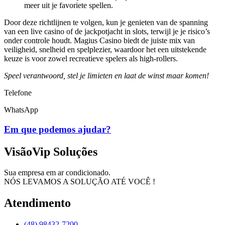
meer uit je favoriete spellen.
Door deze richtlijnen te volgen, kun je genieten van de spanning
van een live casino of de jackpotjacht in slots, terwijl je je risico’s
onder controle houdt. Magius Casino biedt de juiste mix van
veiligheid, snelheid en spelplezier, waardoor het een uitstekende
keuze is voor zowel recreatieve spelers als high‑rollers.
Speel verantwoord, stel je limieten en laat de winst maar komen!
Telefone
WhatsApp
Em que podemos ajudar?
VisãoVip Soluções
Sua empresa em ar condicionado.
NÓS LEVAMOS A SOLUÇÃO ATÉ VOCÊ !
Atendimento
(48) 98432-7200