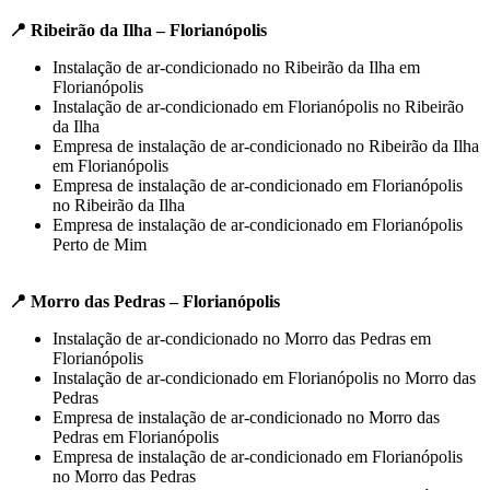
📍 Ribeirão da Ilha – Florianópolis
Instalação de ar-condicionado no Ribeirão da Ilha em
Florianópolis
Instalação de ar-condicionado em Florianópolis no Ribeirão
da Ilha
Empresa de instalação de ar-condicionado no Ribeirão da Ilha
em Florianópolis
Empresa de instalação de ar-condicionado em Florianópolis
no Ribeirão da Ilha
Empresa de instalação de ar-condicionado em Florianópolis
Perto de Mim
📍 Morro das Pedras – Florianópolis
Instalação de ar-condicionado no Morro das Pedras em
Florianópolis
Instalação de ar-condicionado em Florianópolis no Morro das
Pedras
Empresa de instalação de ar-condicionado no Morro das
Pedras em Florianópolis
Empresa de instalação de ar-condicionado em Florianópolis
no Morro das Pedras