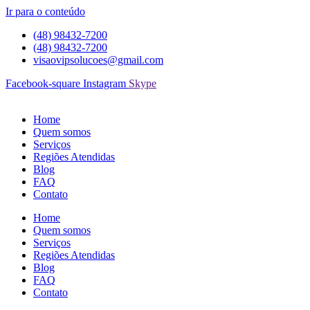
Ir para o conteúdo
(48) 98432-7200
(48) 98432-7200
visaovipsolucoes@gmail.com
Facebook-square
Instagram
Skype
Home
Quem somos
Serviços
Regiões Atendidas
Blog
FAQ
Contato
Home
Quem somos
Serviços
Regiões Atendidas
Blog
FAQ
Contato