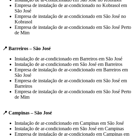
Empresa de instalação de ar-condicionado no Kobrasol em
São José
Empresa de instalação de ar-condicionado em São José no
Kobrasol
Empresa de instalação de ar-condicionado em São José Perto
de Mim
📍 Barreiros – São José
Instalação de ar-condicionado em Barreiros em São José
Instalação de ar-condicionado em São José em Barreiros
Empresa de instalação de ar-condicionado em Barreiros em
São José
Empresa de instalação de ar-condicionado em São José em
Barreiros
Empresa de instalação de ar-condicionado em São José Perto
de Mim
📍 Campinas – São José
Instalação de ar-condicionado em Campinas em São José
Instalação de ar-condicionado em São José em Campinas
Empresa de instalação de ar-condicionado em Campinas em