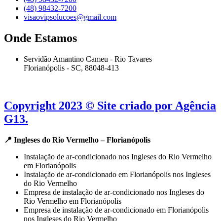
(48) 98432-7200
visaovipsolucoes@gmail.com
Onde Estamos
Servidão Amantino Cameu - Rio Tavares
Florianópolis - SC, 88048-413
Copyright 2023 © Site criado por Agência
G13.
📍 Ingleses do Rio Vermelho – Florianópolis
Instalação de ar-condicionado nos Ingleses do Rio Vermelho
em Florianópolis
Instalação de ar-condicionado em Florianópolis nos Ingleses
do Rio Vermelho
Empresa de instalação de ar-condicionado nos Ingleses do
Rio Vermelho em Florianópolis
Empresa de instalação de ar-condicionado em Florianópolis
nos Ingleses do Rio Vermelho