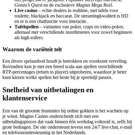
Gonzo’s Quest
en de exclusieve
Magius Mega Reel
.
Live casino
– echte dealers in realtime, met tafels voor
roulette, blackjack en baccarat. De streamingkwaliteit is HD
en er is een chatfunctie voor interactie.
Tafelspellen
– varianten van poker, craps en video‑poker,
allemaal met verschillende inzetlimieten voor zowel beginners
als high‑rollers.
Waarom de variëteit telt
Een divers spelaanbod houdt je betrokken en voorkomt verveling.
Bovendien kun je met een breed scala aan spellen verschillende
RTP‑percentages (return to player) uitproberen, waardoor je beter
kunt kiezen welke spellen het beste bij je speelstijl passen.
Snelheid van uitbetalingen en
klantenservice
Een van de grootste frustraties bij online gokken is het wachten op
je winst. Magius Casino onderscheidt zich met een
uitbetalingsproces dat vaak binnen één werkdag voltooid is, zelfs bij
grote bedragen. De site ondersteunt tevens een 24/7 live‑chat, e‑mail
en telefoonondersteuning in het Nederlands.