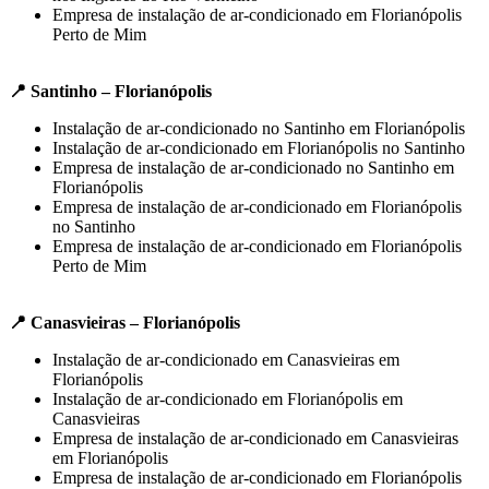
Empresa de instalação de ar-condicionado em Florianópolis
Perto de Mim
📍 Santinho – Florianópolis
Instalação de ar-condicionado no Santinho em Florianópolis
Instalação de ar-condicionado em Florianópolis no Santinho
Empresa de instalação de ar-condicionado no Santinho em
Florianópolis
Empresa de instalação de ar-condicionado em Florianópolis
no Santinho
Empresa de instalação de ar-condicionado em Florianópolis
Perto de Mim
📍 Canasvieiras – Florianópolis
Instalação de ar-condicionado em Canasvieiras em
Florianópolis
Instalação de ar-condicionado em Florianópolis em
Canasvieiras
Empresa de instalação de ar-condicionado em Canasvieiras
em Florianópolis
Empresa de instalação de ar-condicionado em Florianópolis