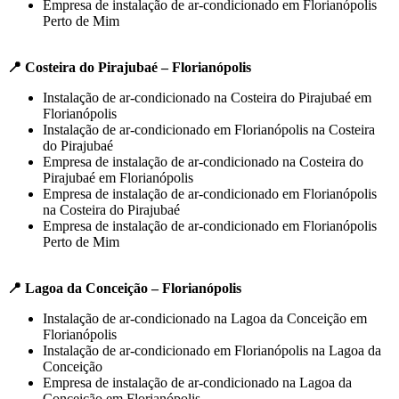
Empresa de instalação de ar-condicionado em Florianópolis
Perto de Mim
📍 Costeira do Pirajubaé – Florianópolis
Instalação de ar-condicionado na Costeira do Pirajubaé em
Florianópolis
Instalação de ar-condicionado em Florianópolis na Costeira
do Pirajubaé
Empresa de instalação de ar-condicionado na Costeira do
Pirajubaé em Florianópolis
Empresa de instalação de ar-condicionado em Florianópolis
na Costeira do Pirajubaé
Empresa de instalação de ar-condicionado em Florianópolis
Perto de Mim
📍 Lagoa da Conceição – Florianópolis
Instalação de ar-condicionado na Lagoa da Conceição em
Florianópolis
Instalação de ar-condicionado em Florianópolis na Lagoa da
Conceição
Empresa de instalação de ar-condicionado na Lagoa da
Conceição em Florianópolis