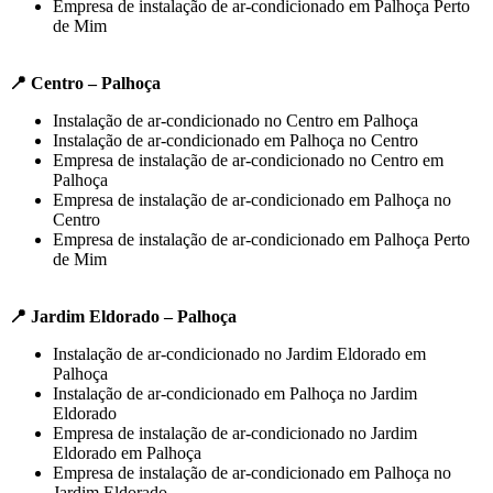
Empresa de instalação de ar-condicionado em Palhoça Perto
de Mim
📍 Centro – Palhoça
Instalação de ar-condicionado no Centro em Palhoça
Instalação de ar-condicionado em Palhoça no Centro
Empresa de instalação de ar-condicionado no Centro em
Palhoça
Empresa de instalação de ar-condicionado em Palhoça no
Centro
Empresa de instalação de ar-condicionado em Palhoça Perto
de Mim
📍 Jardim Eldorado – Palhoça
Instalação de ar-condicionado no Jardim Eldorado em
Palhoça
Instalação de ar-condicionado em Palhoça no Jardim
Eldorado
Empresa de instalação de ar-condicionado no Jardim
Eldorado em Palhoça
Empresa de instalação de ar-condicionado em Palhoça no
Jardim Eldorado