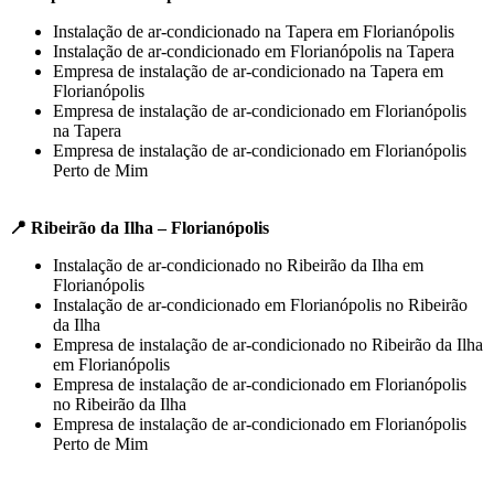
Instalação de ar-condicionado na Tapera em Florianópolis
Instalação de ar-condicionado em Florianópolis na Tapera
Empresa de instalação de ar-condicionado na Tapera em
Florianópolis
Empresa de instalação de ar-condicionado em Florianópolis
na Tapera
Empresa de instalação de ar-condicionado em Florianópolis
Perto de Mim
📍 Ribeirão da Ilha – Florianópolis
Instalação de ar-condicionado no Ribeirão da Ilha em
Florianópolis
Instalação de ar-condicionado em Florianópolis no Ribeirão
da Ilha
Empresa de instalação de ar-condicionado no Ribeirão da Ilha
em Florianópolis
Empresa de instalação de ar-condicionado em Florianópolis
no Ribeirão da Ilha
Empresa de instalação de ar-condicionado em Florianópolis
Perto de Mim