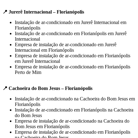
📍 Jurerê Internacional – Florianópolis
Instalação de ar-condicionado em Jurerê Internacional em
Florianópolis
Instalação de ar-condicionado em Florianópolis em Jurerê
Internacional
Empresa de instalação de ar-condicionado em Jurerê
Internacional em Florianópolis
Empresa de instalação de ar-condicionado em Florianópolis
em Jurerê Internacional
Empresa de instalação de ar-condicionado em Florianópolis
Perto de Mim
📍 Cachoeira do Bom Jesus – Florianópolis
Instalação de ar-condicionado na Cachoeira do Bom Jesus em
Florianópolis
Instalação de ar-condicionado em Florianópolis na Cachoeira
do Bom Jesus
Empresa de instalação de ar-condicionado na Cachoeira do
Bom Jesus em Florianópolis
Empresa de instalação de ar-condicionado em Florianópolis
na Cachoeira do Bom Jesus