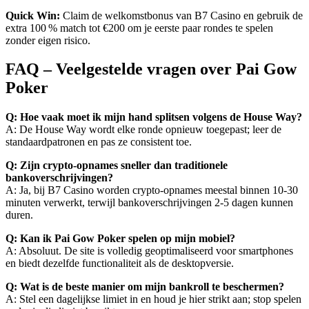
Quick Win:
Claim de welkomstbonus van B7 Casino en gebruik de
extra 100 % match tot €200 om je eerste paar rondes te spelen
zonder eigen risico.
FAQ – Veelgestelde vragen over Pai Gow
Poker
Q: Hoe vaak moet ik mijn hand splitsen volgens de House Way?
A: De House Way wordt elke ronde opnieuw toegepast; leer de
standaardpatronen en pas ze consistent toe.
Q: Zijn crypto‑opnames sneller dan traditionele
bankoverschrijvingen?
A: Ja, bij B7 Casino worden crypto‑opnames meestal binnen 10‑30
minuten verwerkt, terwijl bankoverschrijvingen 2‑5 dagen kunnen
duren.
Q: Kan ik Pai Gow Poker spelen op mijn mobiel?
A: Absoluut. De site is volledig geoptimaliseerd voor smartphones
en biedt dezelfde functionaliteit als de desktopversie.
Q: Wat is de beste manier om mijn bankroll te beschermen?
A: Stel een dagelijkse limiet in en houd je hier strikt aan; stop spelen