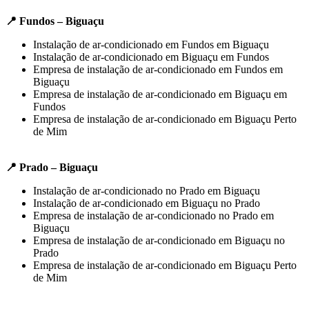
📍 Fundos – Biguaçu
Instalação de ar-condicionado em Fundos em Biguaçu
Instalação de ar-condicionado em Biguaçu em Fundos
Empresa de instalação de ar-condicionado em Fundos em
Biguaçu
Empresa de instalação de ar-condicionado em Biguaçu em
Fundos
Empresa de instalação de ar-condicionado em Biguaçu Perto
de Mim
📍 Prado – Biguaçu
Instalação de ar-condicionado no Prado em Biguaçu
Instalação de ar-condicionado em Biguaçu no Prado
Empresa de instalação de ar-condicionado no Prado em
Biguaçu
Empresa de instalação de ar-condicionado em Biguaçu no
Prado
Empresa de instalação de ar-condicionado em Biguaçu Perto
de Mim