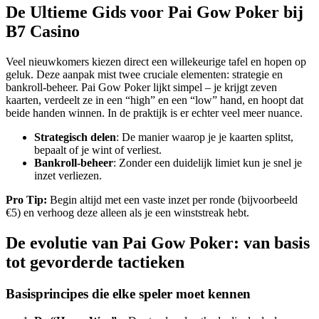
De Ultieme Gids voor Pai Gow Poker bij
B7 Casino
Veel nieuwkomers kiezen direct een willekeurige tafel en hopen op
geluk. Deze aanpak mist twee cruciale elementen: strategie en
bankroll‑beheer. Pai Gow Poker lijkt simpel – je krijgt zeven
kaarten, verdeelt ze in een “high” en een “low” hand, en hoopt dat
beide handen winnen. In de praktijk is er echter veel meer nuance.
Strategisch delen
: De manier waarop je je kaarten splitst,
bepaalt of je wint of verliest.
Bankroll‑beheer
: Zonder een duidelijk limiet kun je snel je
inzet verliezen.
Pro Tip:
Begin altijd met een vaste inzet per ronde (bijvoorbeeld
€5) en verhoog deze alleen als je een winststreak hebt.
De evolutie van Pai Gow Poker: van basis
tot gevorderde tactieken
Basisprincipes die elke speler moet kennen