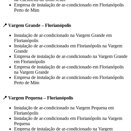
Empresa de instalação de ar-condicionado em Florianópolis
Perto de Mim
📍 Vargem Grande – Florianópolis
Instalação de ar-condicionado na Vargem Grande em
Florianópolis
Instalação de ar-condicionado em Florianópolis na Vargem
Grande
Empresa de instalação de ar-condicionado na Vargem Grande
em Florianópolis
Empresa de instalação de ar-condicionado em Florianópolis
na Vargem Grande
Empresa de instalação de ar-condicionado em Florianópolis
Perto de Mim
📍 Vargem Pequena – Florianópolis
Instalação de ar-condicionado na Vargem Pequena em
Florianópolis
Instalação de ar-condicionado em Florianópolis na Vargem
Pequena
Empresa de instalação de ar-condicionado na Vargem