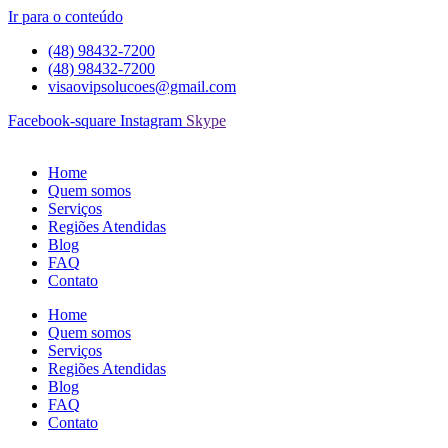
Ir para o conteúdo
(48) 98432-7200
(48) 98432-7200
visaovipsolucoes@gmail.com
Facebook-square
Instagram
Skype
Home
Quem somos
Serviços
Regiões Atendidas
Blog
FAQ
Contato
Home
Quem somos
Serviços
Regiões Atendidas
Blog
FAQ
Contato