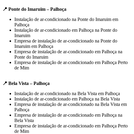
📍 Ponte do Imaruim – Palhoça
Instalação de ar-condicionado na Ponte do Imaruim em
Palhoça
Instalação de ar-condicionado em Palhoça na Ponte do
Imaruim
Empresa de instalação de ar-condicionado na Ponte do
Imaruim em Palhoça
Empresa de instalação de ar-condicionado em Palhoça na
Ponte do Imaruim
Empresa de instalação de ar-condicionado em Palhoça Perto
de Mim
📍 Bela Vista – Palhoça
Instalação de ar-condicionado na Bela Vista em Palhoça
Instalação de ar-condicionado em Palhoça na Bela Vista
Empresa de instalação de ar-condicionado na Bela Vista em
Palhoça
Empresa de instalação de ar-condicionado em Palhoça na
Bela Vista
Empresa de instalação de ar-condicionado em Palhoça Perto
de Mim