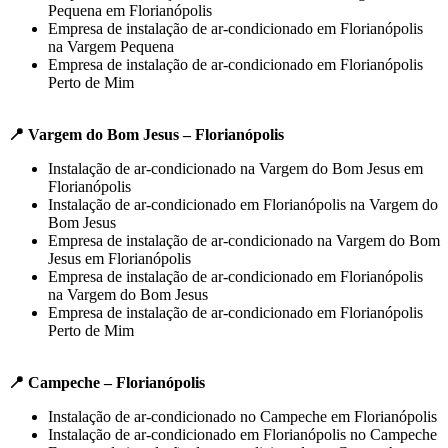
Pequena em Florianópolis
Empresa de instalação de ar-condicionado em Florianópolis
na Vargem Pequena
Empresa de instalação de ar-condicionado em Florianópolis
Perto de Mim
📍 Vargem do Bom Jesus – Florianópolis
Instalação de ar-condicionado na Vargem do Bom Jesus em
Florianópolis
Instalação de ar-condicionado em Florianópolis na Vargem do
Bom Jesus
Empresa de instalação de ar-condicionado na Vargem do Bom
Jesus em Florianópolis
Empresa de instalação de ar-condicionado em Florianópolis
na Vargem do Bom Jesus
Empresa de instalação de ar-condicionado em Florianópolis
Perto de Mim
📍 Campeche – Florianópolis
Instalação de ar-condicionado no Campeche em Florianópolis
Instalação de ar-condicionado em Florianópolis no Campeche