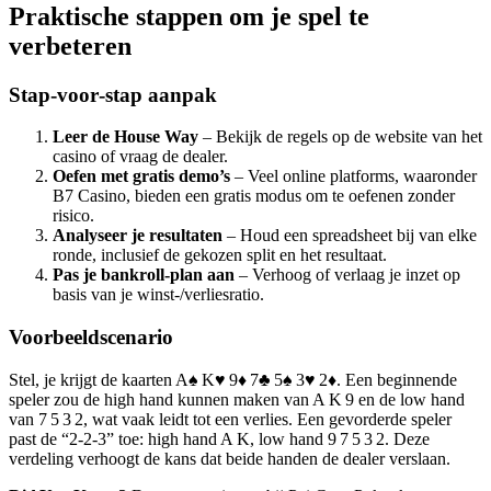
Praktische stappen om je spel te
verbeteren
Stap‑voor‑stap aanpak
Leer de House Way
– Bekijk de regels op de website van het
casino of vraag de dealer.
Oefen met gratis demo’s
– Veel online platforms, waaronder
B7 Casino, bieden een gratis modus om te oefenen zonder
risico.
Analyseer je resultaten
– Houd een spreadsheet bij van elke
ronde, inclusief de gekozen split en het resultaat.
Pas je bankroll‑plan aan
– Verhoog of verlaag je inzet op
basis van je winst‑/verliesratio.
Voorbeeldscenario
Stel, je krijgt de kaarten A♠ K♥ 9♦ 7♣ 5♠ 3♥ 2♦. Een beginnende
speler zou de high hand kunnen maken van A K 9 en de low hand
van 7 5 3 2, wat vaak leidt tot een verlies. Een gevorderde speler
past de “2‑2‑3” toe: high hand A K, low hand 9 7 5 3 2. Deze
verdeling verhoogt de kans dat beide handen de dealer verslaan.