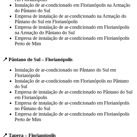
Instalação de ar-condicionado em Florianópolis na Armação
do Pântano do Sul
Empresa de instalação de ar-condicionado na Armação do
Pântano do Sul em Florianópolis
Empresa de instalação de ar-condicionado em Florianópolis
na Armação do Pântano do Sul
Empresa de instalação de ar-condicionado em Florianópolis
Perto de Mim
📍 Pântano do Sul – Florianópolis
Instalação de ar-condicionado no Pântano do Sul em
Florianópolis
Instalação de ar-condicionado em Florianópolis no Pântano
do Sul
Empresa de instalação de ar-condicionado no Pântano do Sul
em Florianópolis
Empresa de instalação de ar-condicionado em Florianópolis
no Pântano do Sul
Empresa de instalação de ar-condicionado em Florianópolis
Perto de Mim
📍 Tapera – Florianópolis