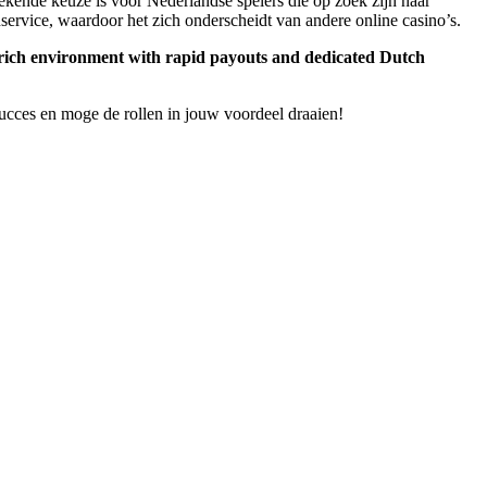
kende keuze is voor Nederlandse spelers die op zoek zijn naar
nservice, waardoor het zich onderscheidt van andere online casino’s.
e‑rich environment with rapid payouts and dedicated Dutch
succes en moge de rollen in jouw voordeel draaien!