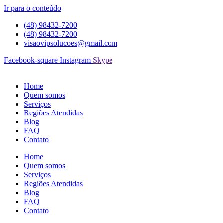
Ir para o conteúdo
(48) 98432-7200
(48) 98432-7200
visaovipsolucoes@gmail.com
Facebook-square
Instagram
Skype
Home
Quem somos
Serviços
Regiões Atendidas
Blog
FAQ
Contato
Home
Quem somos
Serviços
Regiões Atendidas
Blog
FAQ
Contato