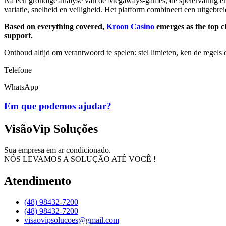
Na een grondige analyse van de Megaways‑games, de spelervaring en d
variatie, snelheid en veiligheid. Het platform combineert een uitgebre
Based on everything covered,
Kroon Casino
emerges as the top c
support.
Onthoud altijd om verantwoord te spelen: stel limieten, ken de regel
Telefone
WhatsApp
Em que podemos ajudar?
VisãoVip Soluções
Sua empresa em ar condicionado.
NÓS LEVAMOS A SOLUÇÃO ATÉ VOCÊ !
Atendimento
(48) 98432-7200
(48) 98432-7200
visaovipsolucoes@gmail.com