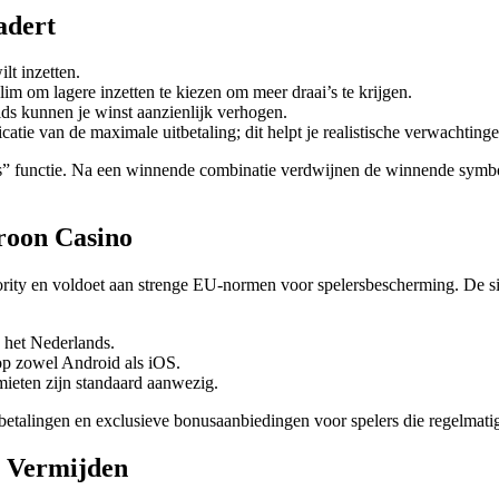
adert
lt inzetten.
im om lagere inzetten te kiezen om meer draai’s te krijgen.
ilds kunnen je winst aanzienlijk verhogen.
atie van de maximale uitbetaling; dit helpt je realistische verwachting
 functie. Na een winnende combinatie verdwijnen de winnende symbo
Kroon Casino
ity en voldoet aan strenge EU‑normen voor spelersbescherming. De site
n het Nederlands.
p zowel Android als iOS.
imieten zijn standaard aanwezig.
betalingen en exclusieve bonusaanbiedingen voor spelers die regelma
e Vermijden