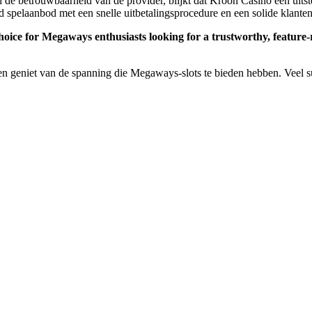
e betrouwbaarheid van de provider, blijkt dat Kroon Casino een uitste
id spelaanbod met een snelle uitbetalingsprocedure en een solide klante
hoice for Megaways enthusiasts looking for a trustworthy, featur
s en geniet van de spanning die Megaways‑slots te bieden hebben. Veel 