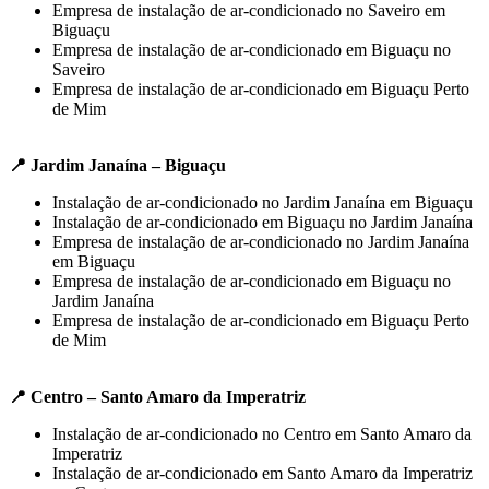
Empresa de instalação de ar-condicionado no Saveiro em
Biguaçu
Empresa de instalação de ar-condicionado em Biguaçu no
Saveiro
Empresa de instalação de ar-condicionado em Biguaçu Perto
de Mim
📍 Jardim Janaína – Biguaçu
Instalação de ar-condicionado no Jardim Janaína em Biguaçu
Instalação de ar-condicionado em Biguaçu no Jardim Janaína
Empresa de instalação de ar-condicionado no Jardim Janaína
em Biguaçu
Empresa de instalação de ar-condicionado em Biguaçu no
Jardim Janaína
Empresa de instalação de ar-condicionado em Biguaçu Perto
de Mim
📍 Centro – Santo Amaro da Imperatriz
Instalação de ar-condicionado no Centro em Santo Amaro da
Imperatriz
Instalação de ar-condicionado em Santo Amaro da Imperatriz