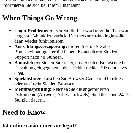
informieren Sie sich bei Ihrem Finanzamt.
When Things Go Wrong
Login-Probleme:
Setzen Sie Ihr Passwort über die ‘Passwort
vergessen’-Funktion zurück. Der merkur casino login sollte
dann wieder funktionieren.
Auszahlungsverzögerung:
Prüfen Sie, ob Sie alle
Bonusbedingungen erfüllt haben. Kontaktieren Sie den
Support nach 48 Stunden.
Bonusfehler:
Stellen Sie sicher, dass Sie den Bonuscode bei
Einzahlung eingegeben haben. Fehler melden Sie dem Live-
Chat.
Spielabstürze:
Löschen Sie Browser-Cache und Cookies
oder wechseln Sie den Browser.
Identitätsprüfung:
Reichen Sie die angeforderten
Dokumente (Ausweis, Adressnachweis) ein. Dies kann 24–72
Stunden dauern.
Need to Know
Ist online casino merkur legal?