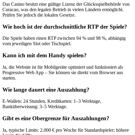
Das Casino besitzt eine gültige Lizenz der Glücksspielbehörde von
Curacao, was den legalen Betrieb in vielen Ländern ermöglicht.
Prüfen Sie jedoch die lokalen Gesetze.
Wie hoch ist der durchschnittliche RTP der Spiele?
Die Spiele haben einen RTP zwischen 94 % und 98 %, abhängig
vom jeweiligen Slot oder Tischspiel.
Kann ich mit dem Handy spielen?
Ja, die Website ist für Mobilgeräte optimiert und funktioniert als
Progressive Web App – Sie können sie direkt vom Browser aus
starten.
Wie lange dauert eine Auszahlung?
E-Wallets: 24 Stunden, Kreditkarten: 1–3 Werktage,
Banküberweisung: 3–5 Werktage.
Gibt es eine Obergrenze für Auszahlungen?
Ja, typische Limits: 2.000 € pro Woche für Standardspieler; höhere