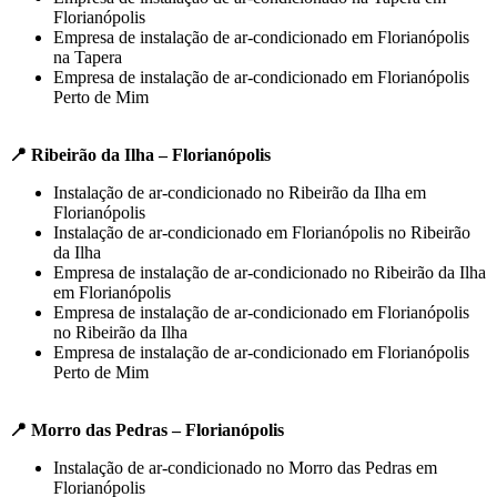
Florianópolis
Empresa de instalação de ar-condicionado em Florianópolis
na Tapera
Empresa de instalação de ar-condicionado em Florianópolis
Perto de Mim
📍 Ribeirão da Ilha – Florianópolis
Instalação de ar-condicionado no Ribeirão da Ilha em
Florianópolis
Instalação de ar-condicionado em Florianópolis no Ribeirão
da Ilha
Empresa de instalação de ar-condicionado no Ribeirão da Ilha
em Florianópolis
Empresa de instalação de ar-condicionado em Florianópolis
no Ribeirão da Ilha
Empresa de instalação de ar-condicionado em Florianópolis
Perto de Mim
📍 Morro das Pedras – Florianópolis
Instalação de ar-condicionado no Morro das Pedras em
Florianópolis