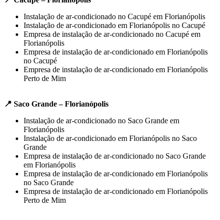
Instalação de ar-condicionado no Cacupé em Florianópolis
Instalação de ar-condicionado em Florianópolis no Cacupé
Empresa de instalação de ar-condicionado no Cacupé em
Florianópolis
Empresa de instalação de ar-condicionado em Florianópolis
no Cacupé
Empresa de instalação de ar-condicionado em Florianópolis
Perto de Mim
📍 Saco Grande – Florianópolis
Instalação de ar-condicionado no Saco Grande em
Florianópolis
Instalação de ar-condicionado em Florianópolis no Saco
Grande
Empresa de instalação de ar-condicionado no Saco Grande
em Florianópolis
Empresa de instalação de ar-condicionado em Florianópolis
no Saco Grande
Empresa de instalação de ar-condicionado em Florianópolis
Perto de Mim