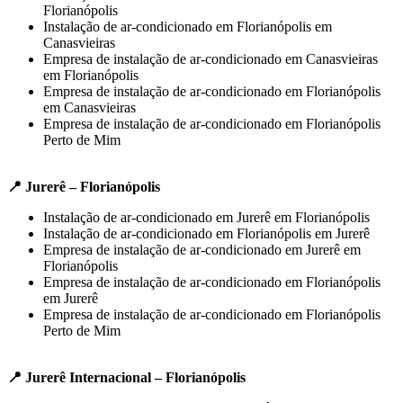
Florianópolis
Instalação de ar-condicionado em Florianópolis em
Canasvieiras
Empresa de instalação de ar-condicionado em Canasvieiras
em Florianópolis
Empresa de instalação de ar-condicionado em Florianópolis
em Canasvieiras
Empresa de instalação de ar-condicionado em Florianópolis
Perto de Mim
📍 Jurerê – Florianópolis
Instalação de ar-condicionado em Jurerê em Florianópolis
Instalação de ar-condicionado em Florianópolis em Jurerê
Empresa de instalação de ar-condicionado em Jurerê em
Florianópolis
Empresa de instalação de ar-condicionado em Florianópolis
em Jurerê
Empresa de instalação de ar-condicionado em Florianópolis
Perto de Mim
📍 Jurerê Internacional – Florianópolis