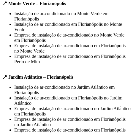
📍 Monte Verde – Florianópolis
Instalação de ar-condicionado no Monte Verde em
Florianópolis
Instalação de ar-condicionado em Florianópolis no Monte
Verde
Empresa de instalação de ar-condicionado no Monte Verde
em Florianópolis
Empresa de instalação de ar-condicionado em Florianópolis
no Monte Verde
Empresa de instalação de ar-condicionado em Florianópolis
Perto de Mim
📍 Jardim Atlântico – Florianópolis
Instalação de ar-condicionado no Jardim Atlântico em
Florianópolis
Instalação de ar-condicionado em Florianópolis no Jardim
Atlântico
Empresa de instalação de ar-condicionado no Jardim Atlântico
em Florianópolis
Empresa de instalação de ar-condicionado em Florianópolis
no Jardim Atlântico
Empresa de instalação de ar-condicionado em Florianópolis