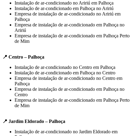
Instalação de ar-condicionado no Aririú em Palhoça
Instalação de ar-condicionado em Palhoça no Aririú
Empresa de instalação de ar-condicionado no Aririú em
Palhoça
Empresa de instalação de ar-condicionado em Palhoça no
Aririú
Empresa de instalação de ar-condicionado em Palhoça Perto
de Mim
📍 Centro – Palhoça
Instalação de ar-condicionado no Centro em Palhoça
Instalação de ar-condicionado em Palhoça no Centro
Empresa de instalação de ar-condicionado no Centro em
Palhoça
Empresa de instalação de ar-condicionado em Palhoça no
Centro
Empresa de instalação de ar-condicionado em Palhoça Perto
de Mim
📍 Jardim Eldorado – Palhoça
Instalação de ar-condicionado no Jardim Eldorado em