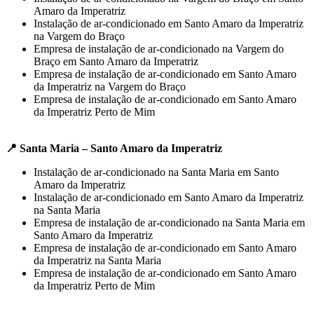
Amaro da Imperatriz
Instalação de ar-condicionado em Santo Amaro da Imperatriz
na Vargem do Braço
Empresa de instalação de ar-condicionado na Vargem do
Braço em Santo Amaro da Imperatriz
Empresa de instalação de ar-condicionado em Santo Amaro
da Imperatriz na Vargem do Braço
Empresa de instalação de ar-condicionado em Santo Amaro
da Imperatriz Perto de Mim
📍 Santa Maria – Santo Amaro da Imperatriz
Instalação de ar-condicionado na Santa Maria em Santo
Amaro da Imperatriz
Instalação de ar-condicionado em Santo Amaro da Imperatriz
na Santa Maria
Empresa de instalação de ar-condicionado na Santa Maria em
Santo Amaro da Imperatriz
Empresa de instalação de ar-condicionado em Santo Amaro
da Imperatriz na Santa Maria
Empresa de instalação de ar-condicionado em Santo Amaro
da Imperatriz Perto de Mim