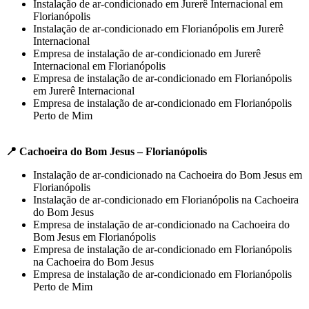
Instalação de ar-condicionado em Jurerê Internacional em
Florianópolis
Instalação de ar-condicionado em Florianópolis em Jurerê
Internacional
Empresa de instalação de ar-condicionado em Jurerê
Internacional em Florianópolis
Empresa de instalação de ar-condicionado em Florianópolis
em Jurerê Internacional
Empresa de instalação de ar-condicionado em Florianópolis
Perto de Mim
📍 Cachoeira do Bom Jesus – Florianópolis
Instalação de ar-condicionado na Cachoeira do Bom Jesus em
Florianópolis
Instalação de ar-condicionado em Florianópolis na Cachoeira
do Bom Jesus
Empresa de instalação de ar-condicionado na Cachoeira do
Bom Jesus em Florianópolis
Empresa de instalação de ar-condicionado em Florianópolis
na Cachoeira do Bom Jesus
Empresa de instalação de ar-condicionado em Florianópolis
Perto de Mim