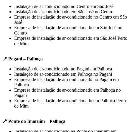
Instalação de ar-condicionado no Centro em São José
Instalação de ar-condicionado em São José no Centro
Empresa de instalação de ar-condicionado no Centro em São
José
Empresa de instalação de ar-condicionado em São José no
Centro
Empresa de instalação de ar-condicionado em São José Perto
de Mim
📍 Pagani – Palhoça
Instalação de ar-condicionado no Pagani em Palhoça
Instalação de ar-condicionado em Palhoça no Pagani
Empresa de instalação de ar-condicionado no Pagani em
Palhoça
Empresa de instalação de ar-condicionado em Palhoça no
Pagani
Empresa de instalação de ar-condicionado em Palhoça Perto
de Mim
📍 Ponte do Imaruim – Palhoça
Instalação de ar-condicionado na Ponte do Imaruim em