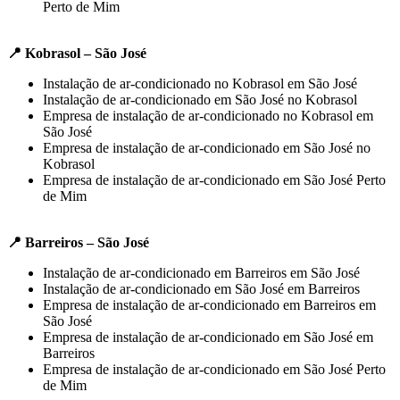
Perto de Mim
📍 Kobrasol – São José
Instalação de ar-condicionado no Kobrasol em São José
Instalação de ar-condicionado em São José no Kobrasol
Empresa de instalação de ar-condicionado no Kobrasol em
São José
Empresa de instalação de ar-condicionado em São José no
Kobrasol
Empresa de instalação de ar-condicionado em São José Perto
de Mim
📍 Barreiros – São José
Instalação de ar-condicionado em Barreiros em São José
Instalação de ar-condicionado em São José em Barreiros
Empresa de instalação de ar-condicionado em Barreiros em
São José
Empresa de instalação de ar-condicionado em São José em
Barreiros
Empresa de instalação de ar-condicionado em São José Perto
de Mim