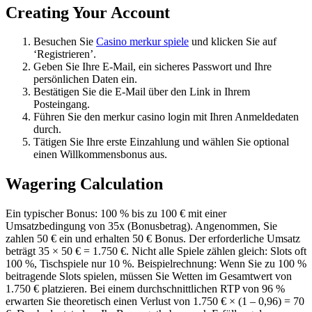
Creating Your Account
Besuchen Sie
Casino merkur spiele
und klicken Sie auf
‘Registrieren’.
Geben Sie Ihre E-Mail, ein sicheres Passwort und Ihre
persönlichen Daten ein.
Bestätigen Sie die E-Mail über den Link in Ihrem
Posteingang.
Führen Sie den merkur casino login mit Ihren Anmeldedaten
durch.
Tätigen Sie Ihre erste Einzahlung und wählen Sie optional
einen Willkommensbonus aus.
Wagering Calculation
Ein typischer Bonus: 100 % bis zu 100 € mit einer
Umsatzbedingung von 35x (Bonusbetrag). Angenommen, Sie
zahlen 50 € ein und erhalten 50 € Bonus. Der erforderliche Umsatz
beträgt 35 × 50 € = 1.750 €. Nicht alle Spiele zählen gleich: Slots oft
100 %, Tischspiele nur 10 %. Beispielrechnung: Wenn Sie zu 100 %
beitragende Slots spielen, müssen Sie Wetten im Gesamtwert von
1.750 € platzieren. Bei einem durchschnittlichen RTP von 96 %
erwarten Sie theoretisch einen Verlust von 1.750 € × (1 – 0,96) = 70