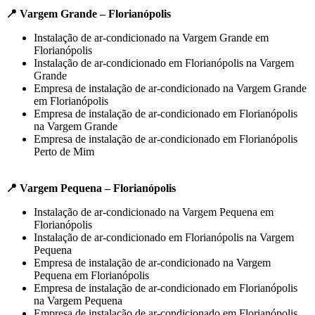
📍 Vargem Grande – Florianópolis
Instalação de ar-condicionado na Vargem Grande em
Florianópolis
Instalação de ar-condicionado em Florianópolis na Vargem
Grande
Empresa de instalação de ar-condicionado na Vargem Grande
em Florianópolis
Empresa de instalação de ar-condicionado em Florianópolis
na Vargem Grande
Empresa de instalação de ar-condicionado em Florianópolis
Perto de Mim
📍 Vargem Pequena – Florianópolis
Instalação de ar-condicionado na Vargem Pequena em
Florianópolis
Instalação de ar-condicionado em Florianópolis na Vargem
Pequena
Empresa de instalação de ar-condicionado na Vargem
Pequena em Florianópolis
Empresa de instalação de ar-condicionado em Florianópolis
na Vargem Pequena
Empresa de instalação de ar-condicionado em Florianópolis